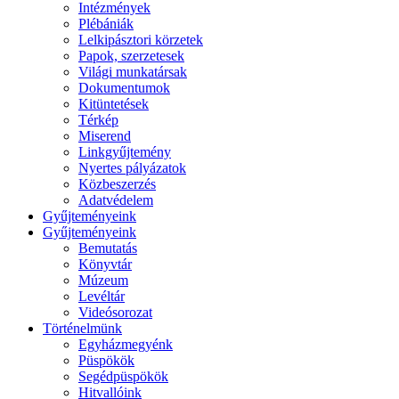
Intézmények
Plébániák
Lelkipásztori körzetek
Papok, szerzetesek
Világi munkatársak
Dokumentumok
Kitüntetések
Térkép
Miserend
Linkgyűjtemény
Nyertes pályázatok
Közbeszerzés
Adatvédelem
Gyűjteményeink
Gyűjteményeink
Bemutatás
Könyvtár
Múzeum
Levéltár
Videósorozat
Történelmünk
Egyházmegyénk
Püspökök
Segédpüspökök
Hitvallóink