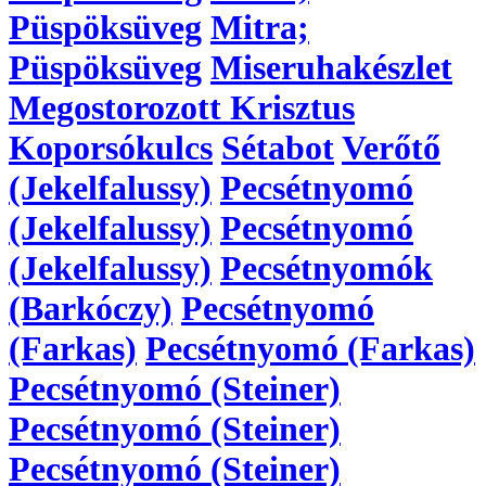
Püspöksüveg
Mitra;
Püspöksüveg
Miseruhakészlet
Megostorozott Krisztus
Koporsókulcs
Sétabot
Verőtő
(Jekelfalussy)
Pecsétnyomó
(Jekelfalussy)
Pecsétnyomó
(Jekelfalussy)
Pecsétnyomók
(Barkóczy)
Pecsétnyomó
(Farkas)
Pecsétnyomó (Farkas)
Pecsétnyomó (Steiner)
Pecsétnyomó (Steiner)
Pecsétnyomó (Steiner)