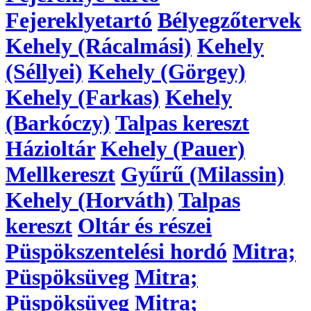
Fejereklyetartó
Bélyegzőtervek
Kehely (Rácalmási)
Kehely
(Séllyei)
Kehely (Görgey)
Kehely (Farkas)
Kehely
(Barkóczy)
Talpas kereszt
Házioltár
Kehely (Pauer)
Mellkereszt
Gyűrű (Milassin)
Kehely (Horváth)
Talpas
kereszt
Oltár és részei
Püspökszentelési hordó
Mitra;
Püspöksüveg
Mitra;
Püspöksüveg
Mitra;