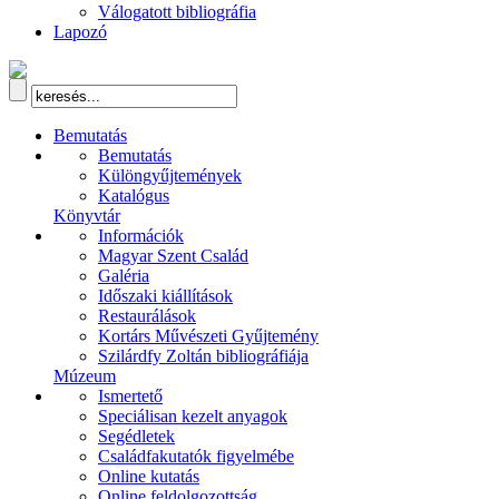
Válogatott bibliográfia
Lapozó
Bemutatás
Bemutatás
Különgyűjtemények
Katalógus
Könyvtár
Információk
Magyar Szent Család
Galéria
Időszaki kiállítások
Restaurálások
Kortárs Művészeti Gyűjtemény
Szilárdfy Zoltán bibliográfiája
Múzeum
Ismertető
Speciálisan kezelt anyagok
Segédletek
Családfakutatók figyelmébe
Online kutatás
Online feldolgozottság