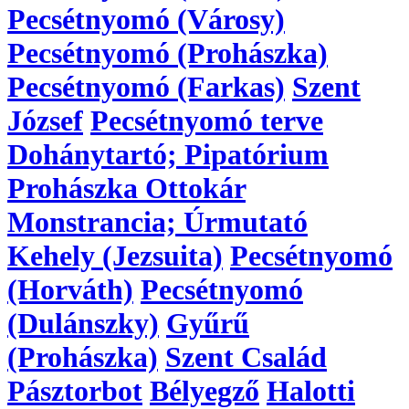
Pecsétnyomó (Városy)
Pecsétnyomó (Prohászka)
Pecsétnyomó (Farkas)
Szent
József
Pecsétnyomó terve
Dohánytartó; Pipatórium
Prohászka Ottokár
Monstrancia; Úrmutató
Kehely (Jezsuita)
Pecsétnyomó
(Horváth)
Pecsétnyomó
(Dulánszky)
Gyűrű
(Prohászka)
Szent Család
Pásztorbot
Bélyegző
Halotti