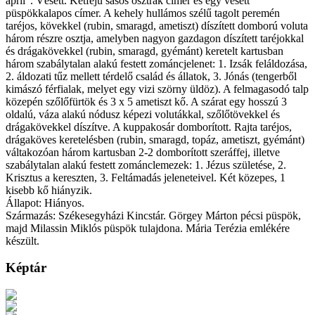
april". Vésett. Kétfejű sasos osztrák címer és egy vésett
püspökkalapos címer. A kehely hullámos szélű tagolt peremén
taréjos, kövekkel (rubin, smaragd, ametiszt) díszített domború voluta
három részre osztja, amelyben nagyon gazdagon díszített taréjokkal
és drágakövekkel (rubin, smaragd, gyémánt) keretelt kartusban
három szabálytalan alakú festett zománcjelenet: 1. Izsák feláldozása,
2. áldozati tűz mellett térdelő család és állatok, 3. Jónás (tengerből
kimászó férfialak, melyet egy vizi szörny üldöz). A felmagasodó talp
közepén szőlőfürtök és 3 x 5 ametiszt kő. A szárat egy hosszú 3
oldalú, váza alakú nódusz képezi volutákkal, szőlőtövekkel és
drágakövekkel díszítve. A kuppakosár domborított. Rajta taréjos,
drágaköves keretelésben (rubin, smaragd, topáz, ametiszt, gyémánt)
váltakozóan három kartusban 2-2 domborított szeráffej, illetve
szabálytalan alakú festett zománclemezek: 1. Jézus születése, 2.
Krisztus a kereszten, 3. Feltámadás jeleneteivel. Két közepes, 1
kisebb kő hiányzik.
Állapot: Hiányos.
Származás: Székesegyházi Kincstár. Görgey Márton pécsi püspök,
majd Milassin Miklós püspök tulajdona. Mária Terézia emlékére
készült.
Képtár