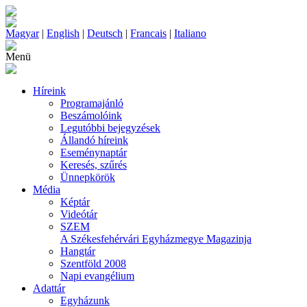
Magyar
|
English
|
Deutsch
|
Francais
|
Italiano
Menü
Híreink
Programajánló
Beszámolóink
Legutóbbi bejegyzések
Állandó híreink
Eseménynaptár
Keresés, szűrés
Ünnepkörök
Média
Képtár
Videótár
SZEM
A Székesfehérvári Egyházmegye Magazinja
Hangtár
Szentföld 2008
Napi evangélium
Adattár
Egyházunk