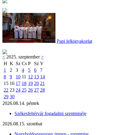
Papi lelkigyakorlat
<
2025. szeptember
>
H
K
Sz
Cs
P
Sz
V
1
2
3
4
5
6
7
8
9
10
11
12
13
14
15
16
17
18
19
20
21
22
23
24
25
26
27
28
29
30
2026.08.14. péntek
Székesfehérvár fogadalmi szentmiséje
2026.08.15. szombat
Nagyboldogasszony ünnep - szentmise