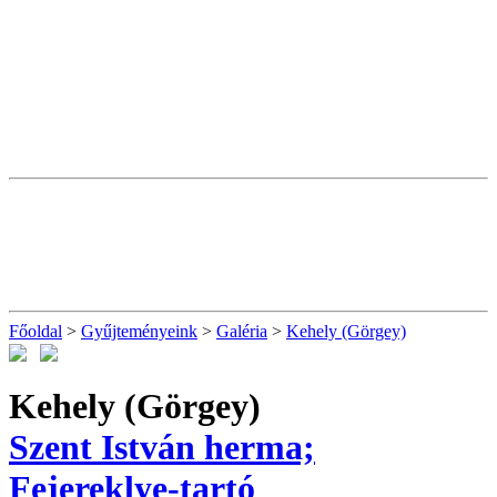
Főoldal
>
Gyűjteményeink
>
Galéria
>
Kehely (Görgey)
Kehely (Görgey)
Szent István herma;
Fejereklye-tartó