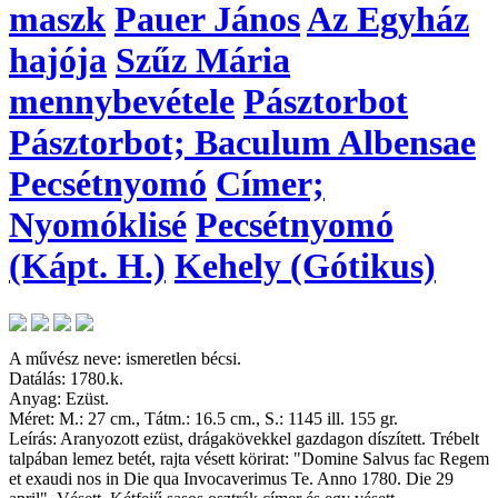
maszk
Pauer János
Az Egyház
hajója
Szűz Mária
mennybevétele
Pásztorbot
Pásztorbot; Baculum Albensae
Pecsétnyomó
Címer;
Nyomóklisé
Pecsétnyomó
(Kápt. H.)
Kehely (Gótikus)
A művész neve: ismeretlen bécsi.
Datálás: 1780.k.
Anyag: Ezüst.
Méret: M.: 27 cm., Tátm.: 16.5 cm., S.: 1145 ill. 155 gr.
Leírás: Aranyozott ezüst, drágakövekkel gazdagon díszített. Trébelt
talpában lemez betét, rajta vésett körirat: "Domine Salvus fac Regem
et exaudi nos in Die qua Invocaverimus Te. Anno 1780. Die 29