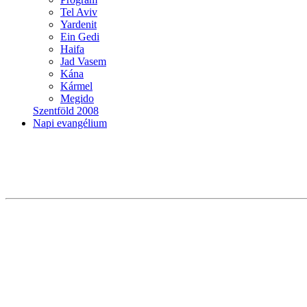
Tel Aviv
Yardenit
Ein Gedi
Haifa
Jad Vasem
Kána
Kármel
Megido
Szentföld 2008
Napi evangélium