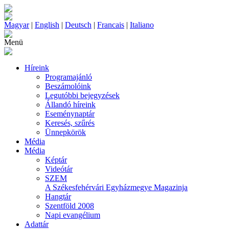
Magyar
|
English
|
Deutsch
|
Francais
|
Italiano
Menü
Híreink
Programajánló
Beszámolóink
Legutóbbi bejegyzések
Állandó híreink
Eseménynaptár
Keresés, szűrés
Ünnepkörök
Média
Média
Képtár
Videótár
SZEM
A Székesfehérvári Egyházmegye Magazinja
Hangtár
Szentföld 2008
Napi evangélium
Adattár