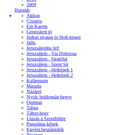
2009
Hangtár
Akkon
Cezarea
Ein Karem
Genezáreti tó
Judeai sivatag és Holt tenger
Jaffa
Jeruzsálembe fel!
Jeruzsálem - Via Dolorosa
Jeruzsálem - Siratófal
Jeruzsálem - Szent Sír
Jeruzsálem - életképek 1
Jeruzsálem - életképek 2
Kafarnaum
Masada
Názáret
Nyolc boldogság hegye
Qumran
Tabga
Tábor-hegy
Utazás a Szentföldre
Panoráma képek
Egyéni beszámolók
Program