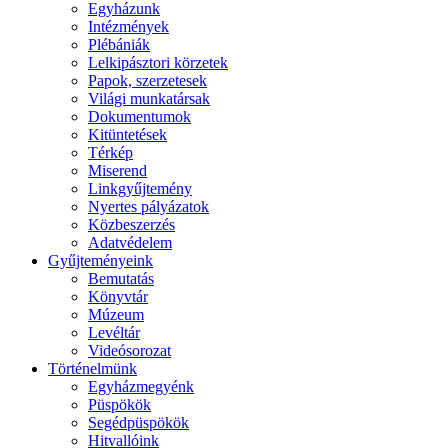
Egyházunk
Intézmények
Plébániák
Lelkipásztori körzetek
Papok, szerzetesek
Világi munkatársak
Dokumentumok
Kitüntetések
Térkép
Miserend
Linkgyűjtemény
Nyertes pályázatok
Közbeszerzés
Adatvédelem
Gyűjteményeink
Bemutatás
Könyvtár
Múzeum
Levéltár
Videósorozat
Történelmünk
Egyházmegyénk
Püspökök
Segédpüspökök
Hitvallóink