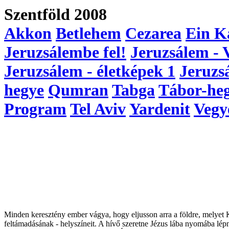
Szentföld 2008
Akkon
Betlehem
Cezarea
Ein K
Jeruzsálembe fel!
Jeruzsálem - 
Jeruzsálem - életképek 1
Jeruzs
hegye
Qumran
Tabga
Tábor-he
Program
Tel Aviv
Yardenit
Vegy
Minden keresztény ember vágya, hogy eljusson arra a földre, melyet Kri
feltámadásának - helyszíneit. A hívő szeretne Jézus lába nyomába lépni