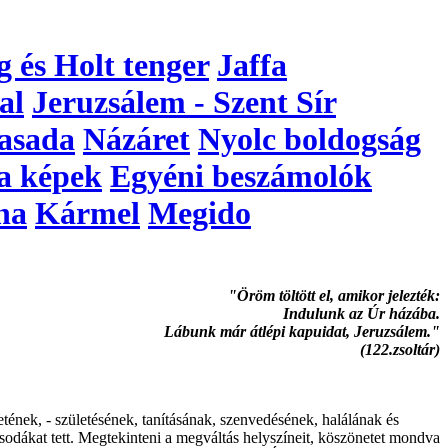
g és Holt tenger
Jaffa
al
Jeruzsálem - Szent Sír
asada
Názáret
Nyolc boldogság
a képek
Egyéni beszámolók
na
Kármel
Megido
"Öröm töltött el, amikor jelezték:
Indulunk az Úr házába.
Lábunk már átlépi kapuidat, Jeruzsálem."
(122.zsoltár)
etének, - születésének, tanításának, szenvedésének, halálának és
 csodákat tett. Megtekinteni a megváltás helyszíneit, köszönetet mondva