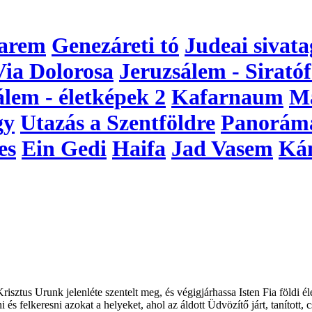
arem
Genezáreti tó
Judeai sivata
Via Dolorosa
Jeruzsálem - Siratóf
álem - életképek 2
Kafarnaum
M
gy
Utazás a Szentföldre
Panorám
es
Ein Gedi
Haifa
Jad Vasem
Ká
sztus Urunk jelenléte szentelt meg, és végigjárhassa Isten Fia földi él
 és felkeresni azokat a helyeket, ahol az áldott Üdvözítő járt, tanított,