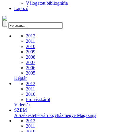
Válogatott bibliográfia
Lapozó
2012
2011
2010
2009
2008
2007
2006
2005
Képtár
2012
2011
2010
Prohászkáról
Videótár
SZEM
A Székesfehérvári Egyházmegye Magazinja
2012
2011
2010