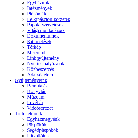
Egyházunk
Intézmények
Plébániák
Lelkipásztori körzetek
Papok, szerzetesek
Világi munkatársak
Dokumentumok
Kitüntetések
Térkép
Miserend
Linkgyűjtemény
Nyertes pályázatok
Közbeszerzés
Adatvédelem
Gyűjteményeink
Bemutatás
Könyvtár
Múzeum
Levéltár
Videósorozat
Történelmünk
Egyházmegyénk
Püspökök
Segédpüspökök
Hitvallóink