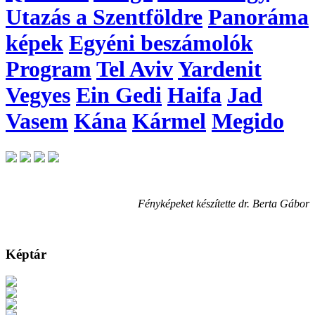
Utazás a Szentföldre
Panoráma
képek
Egyéni beszámolók
Program
Tel Aviv
Yardenit
Vegyes
Ein Gedi
Haifa
Jad
Vasem
Kána
Kármel
Megido
Fényképeket készítette dr. Berta Gábor
Képtár