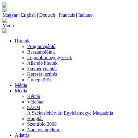
Magyar
|
English
|
Deutsch
|
Francais
|
Italiano
Menü
Híreink
Programajánló
Beszámolóink
Legutóbbi bejegyzések
Állandó híreink
Eseménynaptár
Keresés, szűrés
Ünnepkörök
Média
Média
Képtár
Videótár
SZEM
A Székesfehérvári Egyházmegye Magazinja
Hangtár
Szentföld 2008
Napi evangélium
Adattár