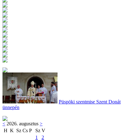
Püspöki szentmise Szent Donát
ünnepén
<
2026. augusztus
>
H
K
Sz
Cs
P
Sz
V
1
2