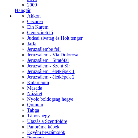
2009
Hangtár
Akkon
Cezarea
Ein Karem
Genezáreti tó
Judeai sivatag és Holt tenger
Jaffa
Jeruzsálembe fel!
Jeruzsálem - Via Dolorosa
Jeruzsálem - Siratófal
Jeruzsálem - Szent Sír
Jeruzsálem - életképek 1
Jeruzsálem - életképek 2
Kafarnaum
Masada
Názáret
Nyolc boldogság hegye
Qumran
Tabga
Tábor-hegy
Utazás a Szentföldre
Panoráma képek
Egyéni beszámolók
Program