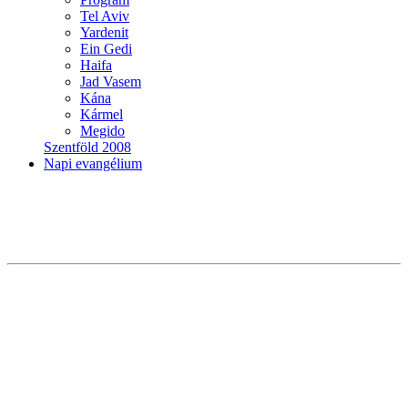
Tel Aviv
Yardenit
Ein Gedi
Haifa
Jad Vasem
Kána
Kármel
Megido
Szentföld 2008
Napi evangélium