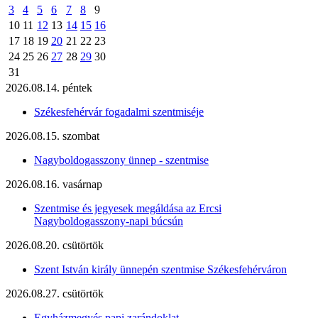
3
4
5
6
7
8
9
10
11
12
13
14
15
16
17
18
19
20
21
22
23
24
25
26
27
28
29
30
31
2026.08.14. péntek
Székesfehérvár fogadalmi szentmiséje
2026.08.15. szombat
Nagyboldogasszony ünnep - szentmise
2026.08.16. vasárnap
Szentmise és jegyesek megáldása az Ercsi
Nagyboldogasszony-napi búcsún
2026.08.20. csütörtök
Szent István király ünnepén szentmise Székesfehérváron
2026.08.27. csütörtök
Egyházmegyés papi zarándoklat