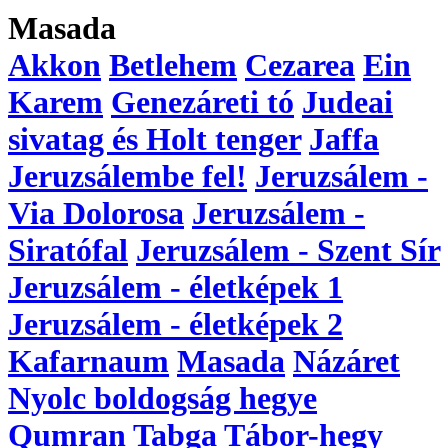
Masada
Akkon
Betlehem
Cezarea
Ein
Karem
Genezáreti tó
Judeai
sivatag és Holt tenger
Jaffa
Jeruzsálembe fel!
Jeruzsálem -
Via Dolorosa
Jeruzsálem -
Siratófal
Jeruzsálem - Szent Sír
Jeruzsálem - életképek 1
Jeruzsálem - életképek 2
Kafarnaum
Masada
Názáret
Nyolc boldogság hegye
Qumran
Tabga
Tábor-hegy