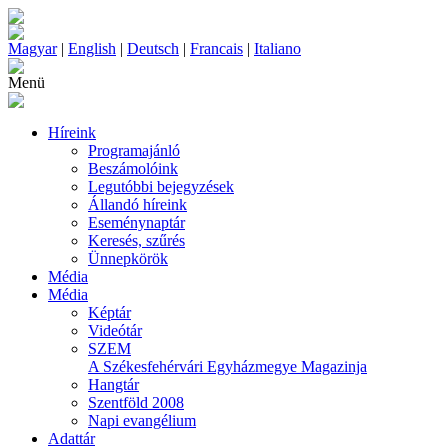
Magyar
|
English
|
Deutsch
|
Francais
|
Italiano
Menü
Híreink
Programajánló
Beszámolóink
Legutóbbi bejegyzések
Állandó híreink
Eseménynaptár
Keresés, szűrés
Ünnepkörök
Média
Média
Képtár
Videótár
SZEM
A Székesfehérvári Egyházmegye Magazinja
Hangtár
Szentföld 2008
Napi evangélium
Adattár