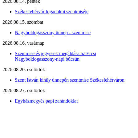
2026.08.14. péntek
Székesfehérvár fogadalmi szentmiséje
2026.08.15. szombat
Nagyboldogasszony ünnep - szentmise
2026.08.16. vasárnap
Szentmise és jegyesek megáldása az Ercsi
Nagyboldogasszony-napi búcsún
2026.08.20. csütörtök
Szent István király ünnepén szentmise Székesfehérváron
2026.08.27. csütörtök
Egyházmegyés papi zarándoklat