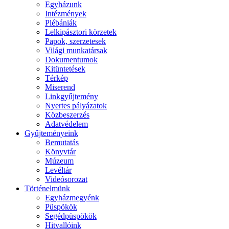
Egyházunk
Intézmények
Plébániák
Lelkipásztori körzetek
Papok, szerzetesek
Világi munkatársak
Dokumentumok
Kitüntetések
Térkép
Miserend
Linkgyűjtemény
Nyertes pályázatok
Közbeszerzés
Adatvédelem
Gyűjteményeink
Bemutatás
Könyvtár
Múzeum
Levéltár
Videósorozat
Történelmünk
Egyházmegyénk
Püspökök
Segédpüspökök
Hitvallóink