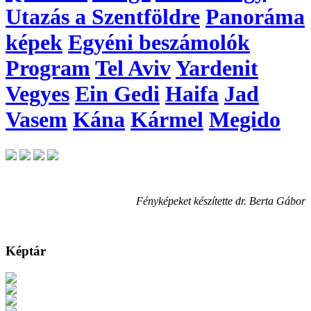
Utazás a Szentföldre
Panoráma
képek
Egyéni beszámolók
Program
Tel Aviv
Yardenit
Vegyes
Ein Gedi
Haifa
Jad
Vasem
Kána
Kármel
Megido
Fényképeket készítette dr. Berta Gábor
Képtár