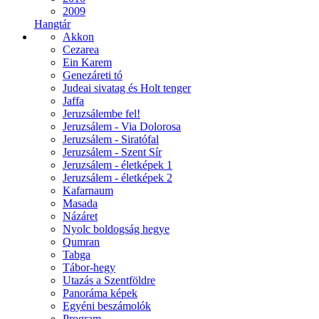
2009
Hangtár
Akkon
Cezarea
Ein Karem
Genezáreti tó
Judeai sivatag és Holt tenger
Jaffa
Jeruzsálembe fel!
Jeruzsálem - Via Dolorosa
Jeruzsálem - Siratófal
Jeruzsálem - Szent Sír
Jeruzsálem - életképek 1
Jeruzsálem - életképek 2
Kafarnaum
Masada
Názáret
Nyolc boldogság hegye
Qumran
Tabga
Tábor-hegy
Utazás a Szentföldre
Panoráma képek
Egyéni beszámolók
Program