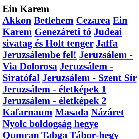
Ein Karem
Akkon
Betlehem
Cezarea
Ein
Karem
Genezáreti tó
Judeai
sivatag és Holt tenger
Jaffa
Jeruzsálembe fel!
Jeruzsálem -
Via Dolorosa
Jeruzsálem -
Siratófal
Jeruzsálem - Szent Sír
Jeruzsálem - életképek 1
Jeruzsálem - életképek 2
Kafarnaum
Masada
Názáret
Nyolc boldogság hegye
Qumran
Tabga
Tábor-hegy