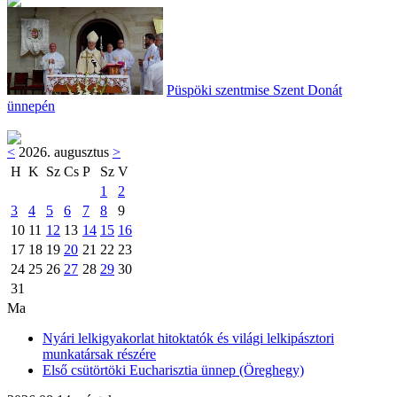
Püspöki szentmise Szent Donát
ünnepén
<
2026. augusztus
>
H
K
Sz
Cs
P
Sz
V
1
2
3
4
5
6
7
8
9
10
11
12
13
14
15
16
17
18
19
20
21
22
23
24
25
26
27
28
29
30
31
Ma
Nyári lelkigyakorlat hitoktatók és világi lelkipásztori
munkatársak részére
Első csütörtöki Eucharisztia ünnep (Öreghegy)