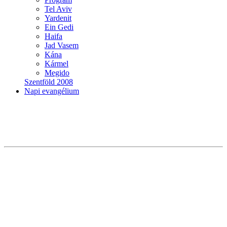
Tel Aviv
Yardenit
Ein Gedi
Haifa
Jad Vasem
Kána
Kármel
Megido
Szentföld 2008
Napi evangélium