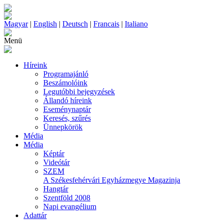
Magyar
|
English
|
Deutsch
|
Francais
|
Italiano
Menü
Híreink
Programajánló
Beszámolóink
Legutóbbi bejegyzések
Állandó híreink
Eseménynaptár
Keresés, szűrés
Ünnepkörök
Média
Média
Képtár
Videótár
SZEM
A Székesfehérvári Egyházmegye Magazinja
Hangtár
Szentföld 2008
Napi evangélium
Adattár