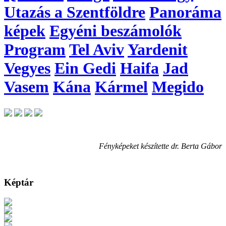
Utazás a Szentföldre
Panoráma
képek
Egyéni beszámolók
Program
Tel Aviv
Yardenit
Vegyes
Ein Gedi
Haifa
Jad
Vasem
Kána
Kármel
Megido
Fényképeket készítette dr. Berta Gábor
Képtár