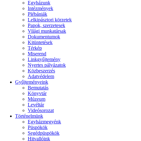
Egyházunk
Intézmények
Plébániák
Lelkipásztori körzetek
Papok, szerzetesek
Világi munkatársak
Dokumentumok
Kitüntetések
Térkép
Miserend
Linkgyűjtemény
Nyertes pályázatok
Közbeszerzés
Adatvédelem
Gyűjteményeink
Bemutatás
Könyvtár
Múzeum
Levéltár
Videósorozat
Történelmünk
Egyházmegyénk
Püspökök
Segédpüspökök
Hitvallóink