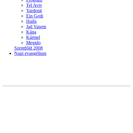
Tel Aviv
Yardenit
Ein Gedi
Haifa
Jad Vasem
Kána
Kármel
Megido
Szentföld 2008
Napi evangélium