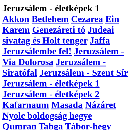
Jeruzsálem - életképek 1
Akkon
Betlehem
Cezarea
Ein
Karem
Genezáreti tó
Judeai
sivatag és Holt tenger
Jaffa
Jeruzsálembe fel!
Jeruzsálem -
Via Dolorosa
Jeruzsálem -
Siratófal
Jeruzsálem - Szent Sír
Jeruzsálem - életképek 1
Jeruzsálem - életképek 2
Kafarnaum
Masada
Názáret
Nyolc boldogság hegye
Qumran
Tabga
Tábor-hegy