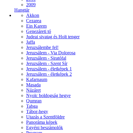
2009
Hangtár
Akkon
Cezarea
Ein Karem
Genezáreti tó
Judeai sivatag és Holt tenger
Jaffa
Jeruzsálembe fel!
Jeruzsálem - Via Dolorosa
Jeruzsálem - Siratófal
Jeruzsálem - Szent Sír
Jeruzsálem - életképek 1
Jeruzsálem - életképek 2
Kafarnaum
Masada
Názáret
Nyolc boldogság hegye
Qumran
Tabga
Tábor-hegy
Utazás a Szentföldre
Panoráma képek
Egyéni beszámolók
Program