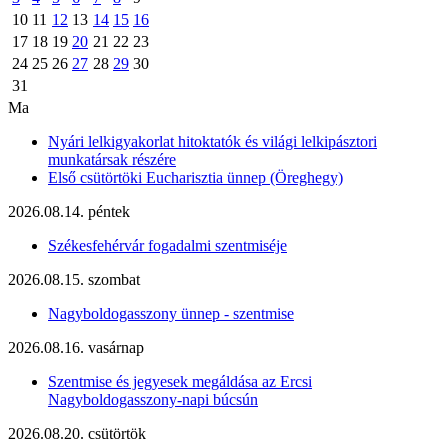
10
11
12
13
14
15
16
17
18
19
20
21
22
23
24
25
26
27
28
29
30
31
Ma
Nyári lelkigyakorlat hitoktatók és világi lelkipásztori
munkatársak részére
Első csütörtöki Eucharisztia ünnep (Öreghegy)
2026.08.14. péntek
Székesfehérvár fogadalmi szentmiséje
2026.08.15. szombat
Nagyboldogasszony ünnep - szentmise
2026.08.16. vasárnap
Szentmise és jegyesek megáldása az Ercsi
Nagyboldogasszony-napi búcsún
2026.08.20. csütörtök