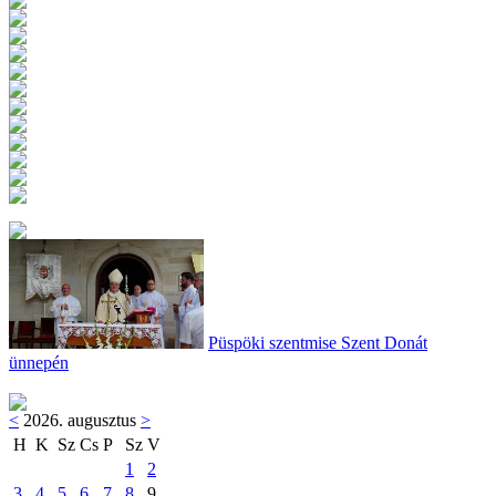
Püspöki szentmise Szent Donát
ünnepén
<
2026. augusztus
>
H
K
Sz
Cs
P
Sz
V
1
2
3
4
5
6
7
8
9