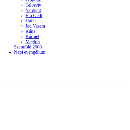
Tel Aviv
Yardenit
Ein Gedi
Haifa
Jad Vasem
Kána
Kármel
Megido
Szentföld 2008
Napi evangélium