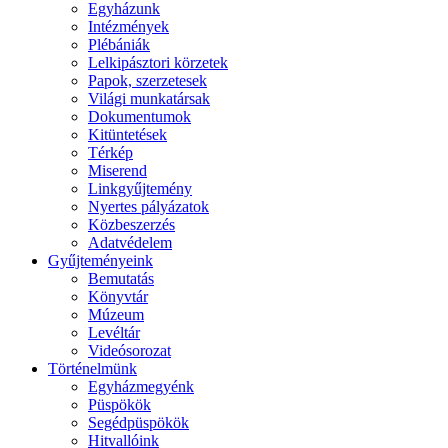
Egyházunk
Intézmények
Plébániák
Lelkipásztori körzetek
Papok, szerzetesek
Világi munkatársak
Dokumentumok
Kitüntetések
Térkép
Miserend
Linkgyűjtemény
Nyertes pályázatok
Közbeszerzés
Adatvédelem
Gyűjteményeink
Bemutatás
Könyvtár
Múzeum
Levéltár
Videósorozat
Történelmünk
Egyházmegyénk
Püspökök
Segédpüspökök
Hitvallóink