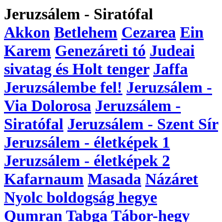
Jeruzsálem - Siratófal
Akkon
Betlehem
Cezarea
Ein
Karem
Genezáreti tó
Judeai
sivatag és Holt tenger
Jaffa
Jeruzsálembe fel!
Jeruzsálem -
Via Dolorosa
Jeruzsálem -
Siratófal
Jeruzsálem - Szent Sír
Jeruzsálem - életképek 1
Jeruzsálem - életképek 2
Kafarnaum
Masada
Názáret
Nyolc boldogság hegye
Qumran
Tabga
Tábor-hegy