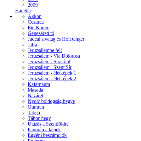
2009
Hangtár
Akkon
Cezarea
Ein Karem
Genezáreti tó
Judeai sivatag és Holt tenger
Jaffa
Jeruzsálembe fel!
Jeruzsálem - Via Dolorosa
Jeruzsálem - Siratófal
Jeruzsálem - Szent Sír
Jeruzsálem - életképek 1
Jeruzsálem - életképek 2
Kafarnaum
Masada
Názáret
Nyolc boldogság hegye
Qumran
Tabga
Tábor-hegy
Utazás a Szentföldre
Panoráma képek
Egyéni beszámolók
Program