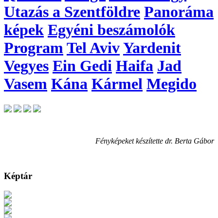
Utazás a Szentföldre
Panoráma
képek
Egyéni beszámolók
Program
Tel Aviv
Yardenit
Vegyes
Ein Gedi
Haifa
Jad
Vasem
Kána
Kármel
Megido
Fényképeket készítette dr. Berta Gábor
Képtár