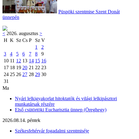
Püspöki szentmise Szent Donát
ünnepén
<
2026. augusztus
>
H
K
Sz
Cs
P
Sz
V
1
2
3
4
5
6
7
8
9
10
11
12
13
14
15
16
17
18
19
20
21
22
23
24
25
26
27
28
29
30
31
Ma
Nyári lelkigyakorlat hitoktatók és világi lelkipásztori
munkatársak részére
Első csütörtöki Eucharisztia ünnep (Öreghegy)
2026.08.14. péntek
Székesfehérvár fogadalmi szentmiséje