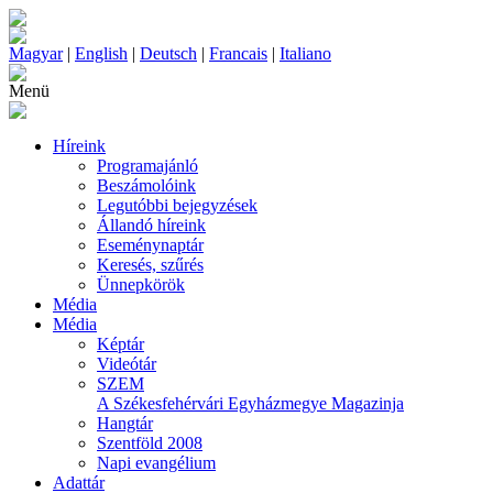
Magyar
|
English
|
Deutsch
|
Francais
|
Italiano
Menü
Híreink
Programajánló
Beszámolóink
Legutóbbi bejegyzések
Állandó híreink
Eseménynaptár
Keresés, szűrés
Ünnepkörök
Média
Média
Képtár
Videótár
SZEM
A Székesfehérvári Egyházmegye Magazinja
Hangtár
Szentföld 2008
Napi evangélium
Adattár