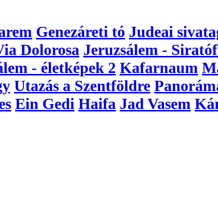
arem
Genezáreti tó
Judeai sivata
Via Dolorosa
Jeruzsálem - Siratóf
álem - életképek 2
Kafarnaum
M
gy
Utazás a Szentföldre
Panorám
es
Ein Gedi
Haifa
Jad Vasem
Ká