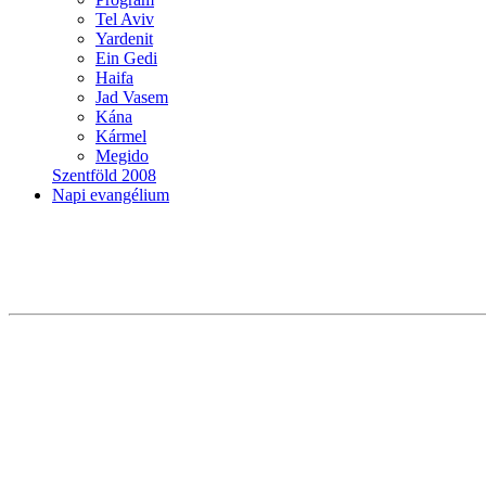
Tel Aviv
Yardenit
Ein Gedi
Haifa
Jad Vasem
Kána
Kármel
Megido
Szentföld 2008
Napi evangélium