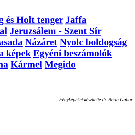
g és Holt tenger
Jaffa
al
Jeruzsálem - Szent Sír
asada
Názáret
Nyolc boldogság
a képek
Egyéni beszámolók
na
Kármel
Megido
Fényképeket készítette dr. Berta Gábor