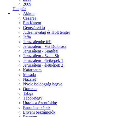
2009
Hangtár
Akkon
Cezarea
Ein Karem
Genezáreti tó
Judeai sivatag és Holt tenger
Jaffa
Jeruzsálembe fel!
Jeruzsálem - Via Dolorosa
Jeruzsálem - Siratófal
Jeruzsálem - Szent Sír
Jeruzsálem - életképek 1
Jeruzsálem - életképek 2
Kafarnaum
Masada
Názáret
Nyolc boldogság hegye
Qumran
Tabga
Tábor-hegy
Utazás a Szentföldre
Panoráma képek
Egyéni beszámolók
Program