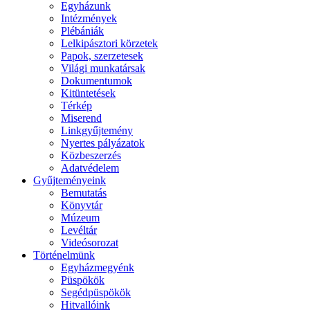
Egyházunk
Intézmények
Plébániák
Lelkipásztori körzetek
Papok, szerzetesek
Világi munkatársak
Dokumentumok
Kitüntetések
Térkép
Miserend
Linkgyűjtemény
Nyertes pályázatok
Közbeszerzés
Adatvédelem
Gyűjteményeink
Bemutatás
Könyvtár
Múzeum
Levéltár
Videósorozat
Történelmünk
Egyházmegyénk
Püspökök
Segédpüspökök
Hitvallóink