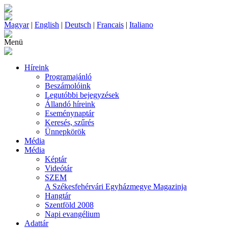
Magyar
|
English
|
Deutsch
|
Francais
|
Italiano
Menü
Híreink
Programajánló
Beszámolóink
Legutóbbi bejegyzések
Állandó híreink
Eseménynaptár
Keresés, szűrés
Ünnepkörök
Média
Média
Képtár
Videótár
SZEM
A Székesfehérvári Egyházmegye Magazinja
Hangtár
Szentföld 2008
Napi evangélium
Adattár