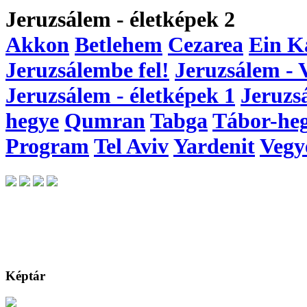
Jeruzsálem - életképek 2
Akkon
Betlehem
Cezarea
Ein K
Jeruzsálembe fel!
Jeruzsálem - 
Jeruzsálem - életképek 1
Jeruzs
hegye
Qumran
Tabga
Tábor-he
Program
Tel Aviv
Yardenit
Vegy
Képtár