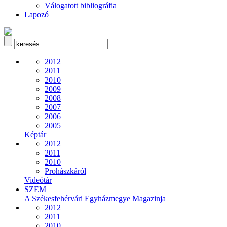
Válogatott bibliográfia
Lapozó
2012
2011
2010
2009
2008
2007
2006
2005
Képtár
2012
2011
2010
Prohászkáról
Videótár
SZEM
A Székesfehérvári Egyházmegye Magazinja
2012
2011
2010