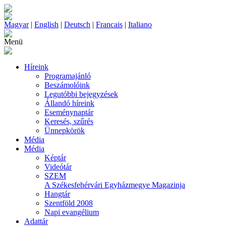
Magyar
|
English
|
Deutsch
|
Francais
|
Italiano
Menü
Híreink
Programajánló
Beszámolóink
Legutóbbi bejegyzések
Állandó híreink
Eseménynaptár
Keresés, szűrés
Ünnepkörök
Média
Média
Képtár
Videótár
SZEM
A Székesfehérvári Egyházmegye Magazinja
Hangtár
Szentföld 2008
Napi evangélium
Adattár