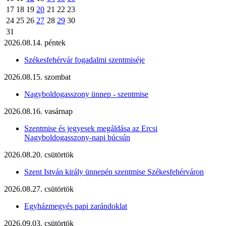
17
18
19
20
21
22
23
24
25
26
27
28
29
30
31
2026.08.14. péntek
Székesfehérvár fogadalmi szentmiséje
2026.08.15. szombat
Nagyboldogasszony ünnep - szentmise
2026.08.16. vasárnap
Szentmise és jegyesek megáldása az Ercsi
Nagyboldogasszony-napi búcsún
2026.08.20. csütörtök
Szent István király ünnepén szentmise Székesfehérváron
2026.08.27. csütörtök
Egyházmegyés papi zarándoklat
2026.09.03. csütörtök