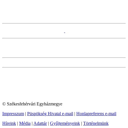
© Székesfehérvári Egyházmegye
Impresszum
|
Püspökség Hivatal e-mail
|
Honlapreferens e-mail
Híreink
|
Média
|
Adattár
|
Gyűjteményeink
|
Történelmünk