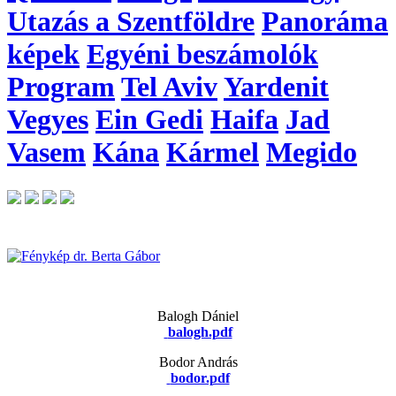
Utazás a Szentföldre
Panoráma
képek
Egyéni beszámolók
Program
Tel Aviv
Yardenit
Vegyes
Ein Gedi
Haifa
Jad
Vasem
Kána
Kármel
Megido
Balogh Dániel
balogh.pdf
Bodor András
bodor.pdf