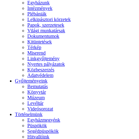
Egyházunk
Intézmények
Plébániák
Lelkipásztori körzetek
Papok, szerzetesek
Világi munkatársak
Dokumentumok
Kitüntetések
Térkép
Miserend
Linkgyűjtemény
Nyertes pályázatok
Közbeszerzés
Adatvédelem
Gyűjteményeink
Bemutatás
Könyvtár
Múzeum
Levéltár
Videósorozat
Történelmünk
Egyházmegyénk
Püspökök
Segédpüspökök
Hitvallóink