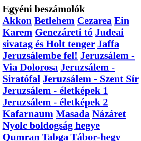
Egyéni beszámolók
Akkon
Betlehem
Cezarea
Ein
Karem
Genezáreti tó
Judeai
sivatag és Holt tenger
Jaffa
Jeruzsálembe fel!
Jeruzsálem -
Via Dolorosa
Jeruzsálem -
Siratófal
Jeruzsálem - Szent Sír
Jeruzsálem - életképek 1
Jeruzsálem - életképek 2
Kafarnaum
Masada
Názáret
Nyolc boldogság hegye
Qumran
Tabga
Tábor-hegy