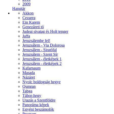
2009
Hangtár
Akkon
Cezarea
Ein Karem
Genezáreti tó
Judeai sivatag és Holt tenger
Jaffa
Jeruzsálembe fel!
Jeruzsálem - Via Dolorosa
Jeruzsálem - Siratófal
Jeruzsálem - Szent Sír
Jeruzsálem - életképek 1
Jeruzsálem - életképek 2
Kafarnaum
Masada
Názáret
Nyolc boldogság hegye
Qumran
Tabga
Tábor-hegy
Utazás a Szentföldre
Panoráma képek
Egyéni beszámolók
Program