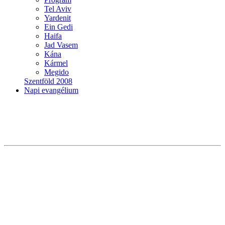
Tel Aviv
Yardenit
Ein Gedi
Haifa
Jad Vasem
Kána
Kármel
Megido
Szentföld 2008
Napi evangélium