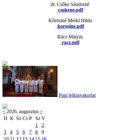
dr. Csőke Sándorné
csokene.pdf
Kőrösiné Merkl Hilda
korosine.pdf
Rácz Mátyás
racz.pdf
Papi lelkigyakorlat
<
2026. augusztus
>
H
K
Sz
Cs
P
Sz
V
1
2
3
4
5
6
7
8
9
10
11
12
13
14
15
16