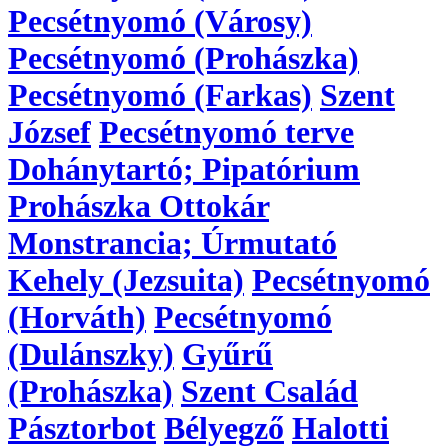
Pecsétnyomó (Városy)
Pecsétnyomó (Prohászka)
Pecsétnyomó (Farkas)
Szent
József
Pecsétnyomó terve
Dohánytartó; Pipatórium
Prohászka Ottokár
Monstrancia; Úrmutató
Kehely (Jezsuita)
Pecsétnyomó
(Horváth)
Pecsétnyomó
(Dulánszky)
Gyűrű
(Prohászka)
Szent Család
Pásztorbot
Bélyegző
Halotti