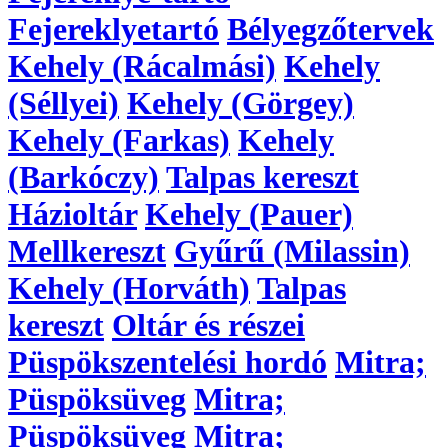
Fejereklyetartó
Bélyegzőtervek
Kehely (Rácalmási)
Kehely
(Séllyei)
Kehely (Görgey)
Kehely (Farkas)
Kehely
(Barkóczy)
Talpas kereszt
Házioltár
Kehely (Pauer)
Mellkereszt
Gyűrű (Milassin)
Kehely (Horváth)
Talpas
kereszt
Oltár és részei
Püspökszentelési hordó
Mitra;
Püspöksüveg
Mitra;
Püspöksüveg
Mitra;