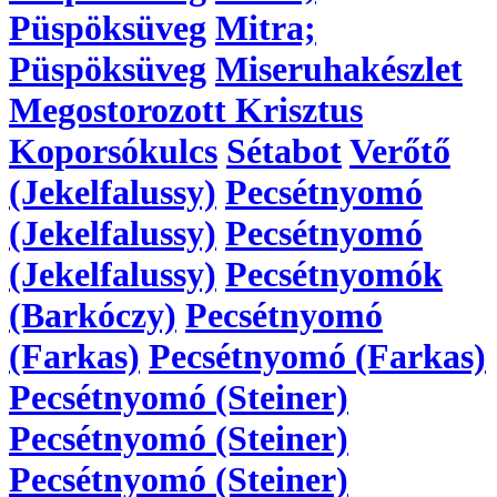
Püspöksüveg
Mitra;
Püspöksüveg
Miseruhakészlet
Megostorozott Krisztus
Koporsókulcs
Sétabot
Verőtő
(Jekelfalussy)
Pecsétnyomó
(Jekelfalussy)
Pecsétnyomó
(Jekelfalussy)
Pecsétnyomók
(Barkóczy)
Pecsétnyomó
(Farkas)
Pecsétnyomó (Farkas)
Pecsétnyomó (Steiner)
Pecsétnyomó (Steiner)
Pecsétnyomó (Steiner)