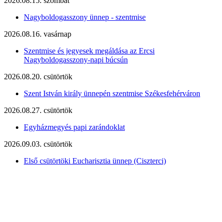
2026.08.15. szombat
Nagyboldogasszony ünnep - szentmise
2026.08.16. vasárnap
Szentmise és jegyesek megáldása az Ercsi
Nagyboldogasszony-napi búcsún
2026.08.20. csütörtök
Szent István király ünnepén szentmise Székesfehérváron
2026.08.27. csütörtök
Egyházmegyés papi zarándoklat
2026.09.03. csütörtök
Első csütörtöki Eucharisztia ünnep (Ciszterci)