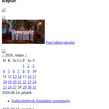
Képtár
Papi lelkigyakorlat
<
2026. május
>
H
K
Sz
Cs
P
Sz
V
1
2
3
4
5
6
7
8
9
10
11
12
13
14
15
16
17
18
19
20
21
22
23
24
25
26
27
28
29
30
31
2026.08.14. péntek
Székesfehérvár fogadalmi szentmiséje