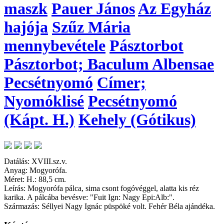
maszk
Pauer János
Az Egyház
hajója
Szűz Mária
mennybevétele
Pásztorbot
Pásztorbot; Baculum Albensae
Pecsétnyomó
Címer;
Nyomóklisé
Pecsétnyomó
(Kápt. H.)
Kehely (Gótikus)
Datálás: XVIII.sz.v.
Anyag: Mogyorófa.
Méret: H.: 88,5 cm.
Leírás: Mogyorófa pálca, sima csont fogóvéggel, alatta kis réz
karika. A pálcába bevésve: "Fuit Ign: Nagy Epi:Alb:".
Származás: Séllyei Nagy Ignác püspöké volt. Fehér Béla ajándéka.