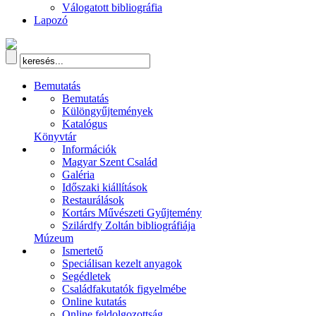
Válogatott bibliográfia
Lapozó
Bemutatás
Bemutatás
Különgyűjtemények
Katalógus
Könyvtár
Információk
Magyar Szent Család
Galéria
Időszaki kiállítások
Restaurálások
Kortárs Művészeti Gyűjtemény
Szilárdfy Zoltán bibliográfiája
Múzeum
Ismertető
Speciálisan kezelt anyagok
Segédletek
Családfakutatók figyelmébe
Online kutatás
Online feldolgozottság