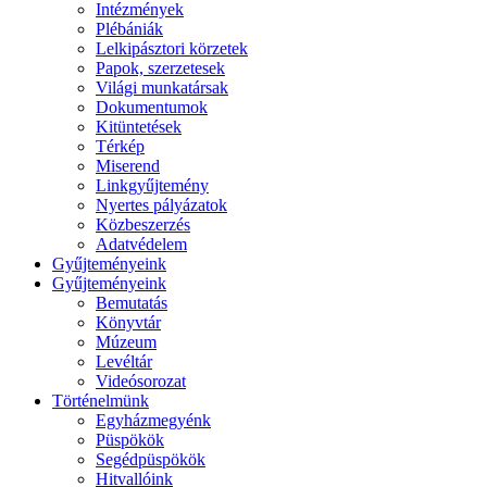
Intézmények
Plébániák
Lelkipásztori körzetek
Papok, szerzetesek
Világi munkatársak
Dokumentumok
Kitüntetések
Térkép
Miserend
Linkgyűjtemény
Nyertes pályázatok
Közbeszerzés
Adatvédelem
Gyűjteményeink
Gyűjteményeink
Bemutatás
Könyvtár
Múzeum
Levéltár
Videósorozat
Történelmünk
Egyházmegyénk
Püspökök
Segédpüspökök
Hitvallóink