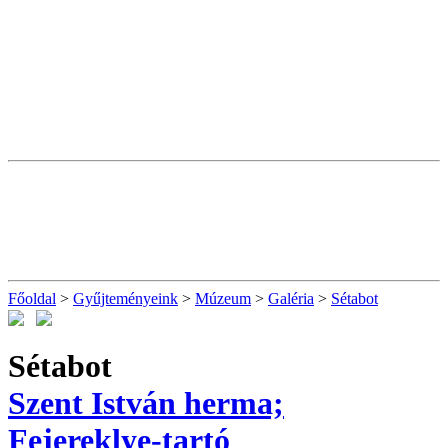
Főoldal
>
Gyűjteményeink
>
Múzeum
>
Galéria
>
Sétabot
Sétabot
Szent István herma;
Fejereklye-tartó