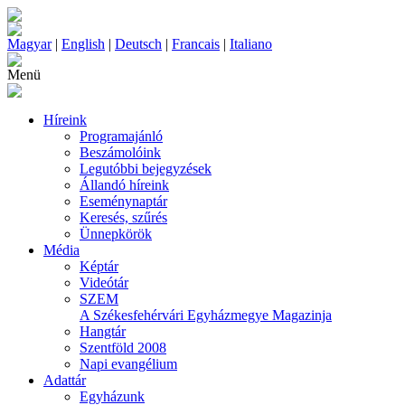
Magyar
|
English
|
Deutsch
|
Francais
|
Italiano
Menü
Híreink
Programajánló
Beszámolóink
Legutóbbi bejegyzések
Állandó híreink
Eseménynaptár
Keresés, szűrés
Ünnepkörök
Média
Képtár
Videótár
SZEM
A Székesfehérvári Egyházmegye Magazinja
Hangtár
Szentföld 2008
Napi evangélium
Adattár
Egyházunk