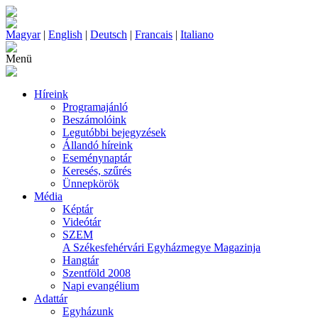
Magyar
|
English
|
Deutsch
|
Francais
|
Italiano
Menü
Híreink
Programajánló
Beszámolóink
Legutóbbi bejegyzések
Állandó híreink
Eseménynaptár
Keresés, szűrés
Ünnepkörök
Média
Képtár
Videótár
SZEM
A Székesfehérvári Egyházmegye Magazinja
Hangtár
Szentföld 2008
Napi evangélium
Adattár
Egyházunk