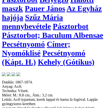
maszk
Pauer János
Az Egyház
hajója
Szűz Mária
mennybevétele
Pásztorbot
Pásztorbot; Baculum Albensae
Pecsétnyomó
Címer;
Nyomóklisé
Pecsétnyomó
(Kápt. H.)
Kehely (Gótikus)
Datálás: 1867-1874.
Anyag: Acél.
Technika: Vésett.
Méret: M.: 8.8 cm., Átm.: 3.2 cm.
Leírás: Acél typarium, kerek lappal és barna fa fogóval. Lapján
gyöngysoros keretben