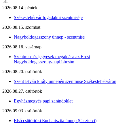
31
2026.08.14. péntek
Székesfehérvár fogadalmi szentmiséje
2026.08.15. szombat
Nagyboldogasszony ünnep - szentmise
2026.08.16. vasárnap
Szentmise és jegyesek megáldása az Ercsi
Nagyboldogasszony-napi búcsún
2026.08.20. csütörtök
Szent István király ünnepén szentmise Székesfehérváron
2026.08.27. csütörtök
Egyházmegyés papi zarándoklat
2026.09.03. csütörtök
Első csütörtöki Eucharisztia ünnep (Ciszterci)