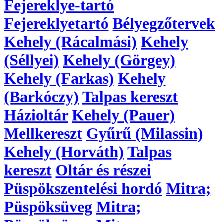
Fejereklye-tartó
Fejereklyetartó
Bélyegzőtervek
Kehely (Rácalmási)
Kehely
(Séllyei)
Kehely (Görgey)
Kehely (Farkas)
Kehely
(Barkóczy)
Talpas kereszt
Házioltár
Kehely (Pauer)
Mellkereszt
Gyűrű (Milassin)
Kehely (Horváth)
Talpas
kereszt
Oltár és részei
Püspökszentelési hordó
Mitra;
Püspöksüveg
Mitra;