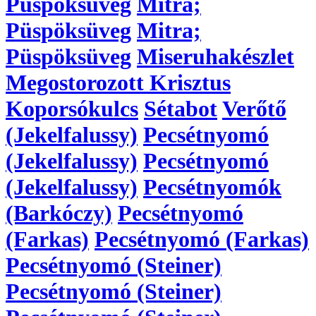
Püspöksüveg
Mitra;
Püspöksüveg
Mitra;
Püspöksüveg
Miseruhakészlet
Megostorozott Krisztus
Koporsókulcs
Sétabot
Verőtő
(Jekelfalussy)
Pecsétnyomó
(Jekelfalussy)
Pecsétnyomó
(Jekelfalussy)
Pecsétnyomók
(Barkóczy)
Pecsétnyomó
(Farkas)
Pecsétnyomó (Farkas)
Pecsétnyomó (Steiner)
Pecsétnyomó (Steiner)