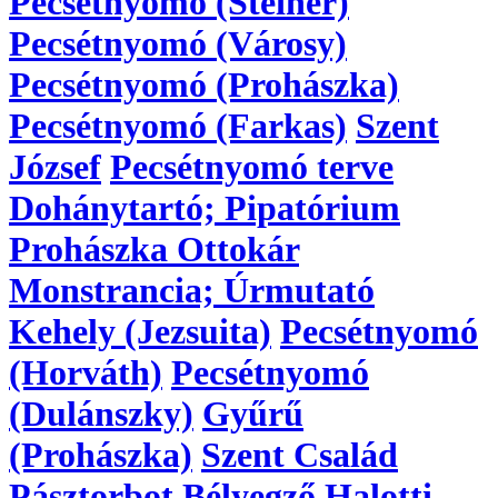
Pecsétnyomó (Steiner)
Pecsétnyomó (Városy)
Pecsétnyomó (Prohászka)
Pecsétnyomó (Farkas)
Szent
József
Pecsétnyomó terve
Dohánytartó; Pipatórium
Prohászka Ottokár
Monstrancia; Úrmutató
Kehely (Jezsuita)
Pecsétnyomó
(Horváth)
Pecsétnyomó
(Dulánszky)
Gyűrű
(Prohászka)
Szent Család
Pásztorbot
Bélyegző
Halotti