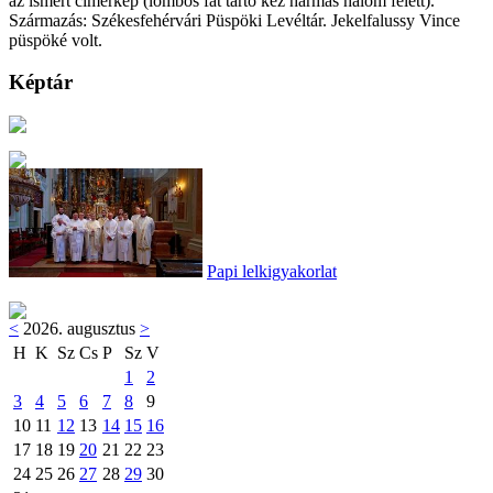
az ismert címerkép (lombos fát tartó kéz hármas halom felett).
Származás: Székesfehérvári Püspöki Levéltár. Jekelfalussy Vince
püspöké volt.
Képtár
Papi lelkigyakorlat
<
2026. augusztus
>
H
K
Sz
Cs
P
Sz
V
1
2
3
4
5
6
7
8
9
10
11
12
13
14
15
16
17
18
19
20
21
22
23
24
25
26
27
28
29
30