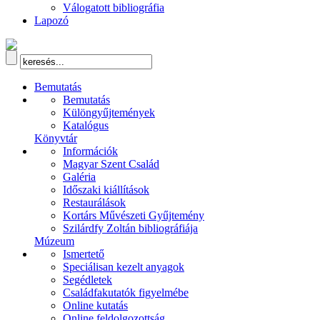
Válogatott bibliográfia
Lapozó
Bemutatás
Bemutatás
Különgyűjtemények
Katalógus
Könyvtár
Információk
Magyar Szent Család
Galéria
Időszaki kiállítások
Restaurálások
Kortárs Művészeti Gyűjtemény
Szilárdfy Zoltán bibliográfiája
Múzeum
Ismertető
Speciálisan kezelt anyagok
Segédletek
Családfakutatók figyelmébe
Online kutatás
Online feldolgozottság