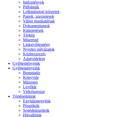
Intézmények
Plébániák
Lelkipásztori körzetek
Papok, szerzetesek
Világi munkatársak
Dokumentumok
Kitüntetések
Térkép
Miserend
Linkgyűjtemény
Nyertes pályázatok
Közbeszerzés
Adatvédelem
Gyűjteményeink
Gyűjteményeink
Bemutatás
Könyvtár
Múzeum
Levéltár
Videósorozat
Történelmünk
Egyházmegyénk
Püspökök
Segédpüspökök
Hitvallóink