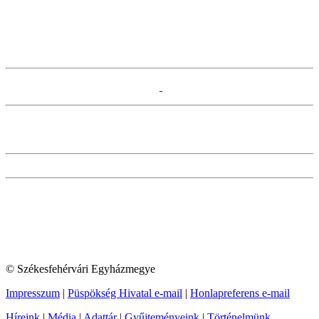
© Székesfehérvári Egyházmegye
Impresszum
|
Püspökség Hivatal e-mail
|
Honlapreferens e-mail
Híreink
|
Média
|
Adattár
|
Gyűjteményeink
|
Történelmünk