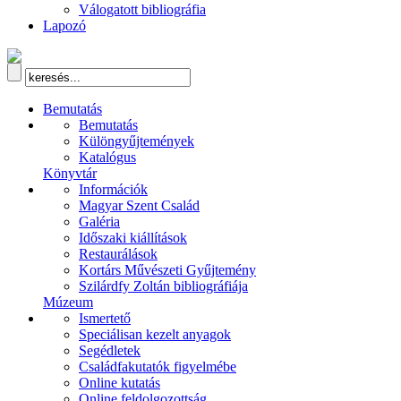
Válogatott bibliográfia
Lapozó
Bemutatás
Bemutatás
Különgyűjtemények
Katalógus
Könyvtár
Információk
Magyar Szent Család
Galéria
Időszaki kiállítások
Restaurálások
Kortárs Művészeti Gyűjtemény
Szilárdfy Zoltán bibliográfiája
Múzeum
Ismertető
Speciálisan kezelt anyagok
Segédletek
Családfakutatók figyelmébe
Online kutatás
Online feldolgozottság