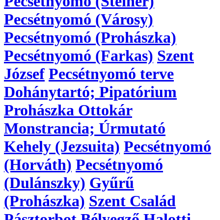
Pecsétnyomó (Steiner)
Pecsétnyomó (Városy)
Pecsétnyomó (Prohászka)
Pecsétnyomó (Farkas)
Szent
József
Pecsétnyomó terve
Dohánytartó; Pipatórium
Prohászka Ottokár
Monstrancia; Úrmutató
Kehely (Jezsuita)
Pecsétnyomó
(Horváth)
Pecsétnyomó
(Dulánszky)
Gyűrű
(Prohászka)
Szent Család
Pásztorbot
Bélyegző
Halotti