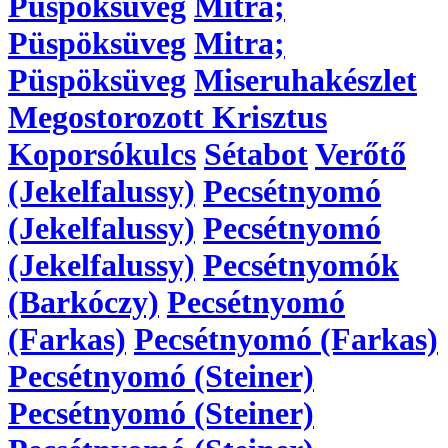
Püspöksüveg
Mitra;
Püspöksüveg
Mitra;
Püspöksüveg
Miseruhakészlet
Megostorozott Krisztus
Koporsókulcs
Sétabot
Verőtő
(Jekelfalussy)
Pecsétnyomó
(Jekelfalussy)
Pecsétnyomó
(Jekelfalussy)
Pecsétnyomók
(Barkóczy)
Pecsétnyomó
(Farkas)
Pecsétnyomó (Farkas)
Pecsétnyomó (Steiner)
Pecsétnyomó (Steiner)