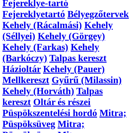
Fejereklye-tartó
Fejereklyetartó
Bélyegzőtervek
Kehely (Rácalmási)
Kehely
(Séllyei)
Kehely (Görgey)
Kehely (Farkas)
Kehely
(Barkóczy)
Talpas kereszt
Házioltár
Kehely (Pauer)
Mellkereszt
Gyűrű (Milassin)
Kehely (Horváth)
Talpas
kereszt
Oltár és részei
Püspökszentelési hordó
Mitra;
Püspöksüveg
Mitra;