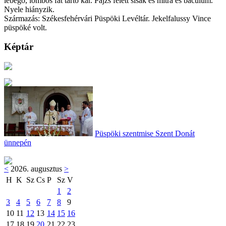
lebegő, lombos fát tartó kar. Pajzs felett sisak és mitra és baculum.
Nyele hiányzik.
Származás: Székesfehérvári Püspöki Levéltár. Jekelfalussy Vince
püspöké volt.
Képtár
Püspöki szentmise Szent Donát
ünnepén
<
2026. augusztus
>
H
K
Sz
Cs
P
Sz
V
1
2
3
4
5
6
7
8
9
10
11
12
13
14
15
16
17
18
19
20
21
22
23