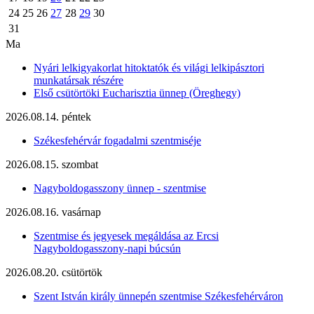
24
25
26
27
28
29
30
31
Ma
Nyári lelkigyakorlat hitoktatók és világi lelkipásztori
munkatársak részére
Első csütörtöki Eucharisztia ünnep (Öreghegy)
2026.08.14. péntek
Székesfehérvár fogadalmi szentmiséje
2026.08.15. szombat
Nagyboldogasszony ünnep - szentmise
2026.08.16. vasárnap
Szentmise és jegyesek megáldása az Ercsi
Nagyboldogasszony-napi búcsún
2026.08.20. csütörtök
Szent István király ünnepén szentmise Székesfehérváron