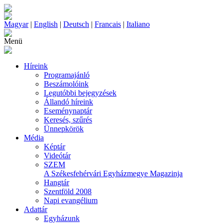
Magyar
|
English
|
Deutsch
|
Francais
|
Italiano
Menü
Híreink
Programajánló
Beszámolóink
Legutóbbi bejegyzések
Állandó híreink
Eseménynaptár
Keresés, szűrés
Ünnepkörök
Média
Képtár
Videótár
SZEM
A Székesfehérvári Egyházmegye Magazinja
Hangtár
Szentföld 2008
Napi evangélium
Adattár
Egyházunk