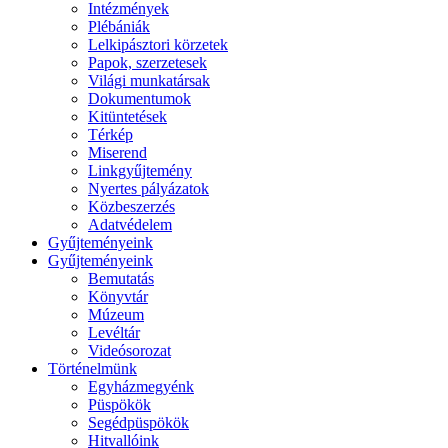
Intézmények
Plébániák
Lelkipásztori körzetek
Papok, szerzetesek
Világi munkatársak
Dokumentumok
Kitüntetések
Térkép
Miserend
Linkgyűjtemény
Nyertes pályázatok
Közbeszerzés
Adatvédelem
Gyűjteményeink
Gyűjteményeink
Bemutatás
Könyvtár
Múzeum
Levéltár
Videósorozat
Történelmünk
Egyházmegyénk
Püspökök
Segédpüspökök
Hitvallóink