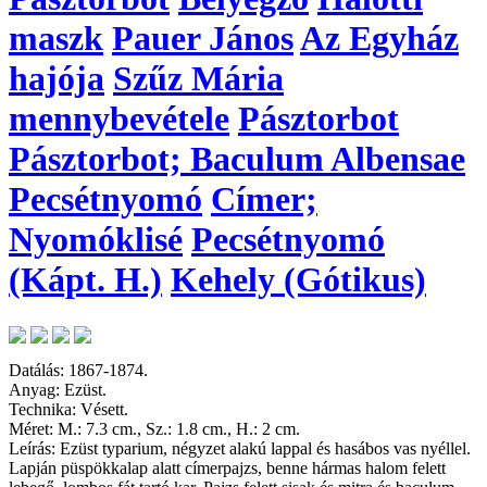
maszk
Pauer János
Az Egyház
hajója
Szűz Mária
mennybevétele
Pásztorbot
Pásztorbot; Baculum Albensae
Pecsétnyomó
Címer;
Nyomóklisé
Pecsétnyomó
(Kápt. H.)
Kehely (Gótikus)
Datálás: 1867-1874.
Anyag: Ezüst.
Technika: Vésett.
Méret: M.: 7.3 cm., Sz.: 1.8 cm., H.: 2 cm.
Leírás: Ezüst typarium, négyzet alakú lappal és hasábos vas nyéllel.
Lapján püspökkalap alatt címerpajzs, benne hármas halom felett