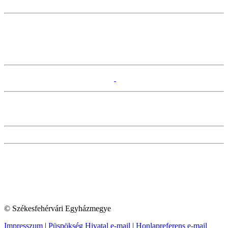
© Székesfehérvári Egyházmegye
Impresszum
|
Püspökség Hivatal e-mail
|
Honlapreferens e-mail