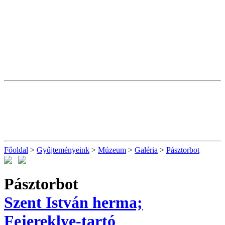
Főoldal
>
Gyűjteményeink
>
Múzeum
>
Galéria
>
Pásztorbot
Pásztorbot
Szent István herma;
Fejereklye-tartó