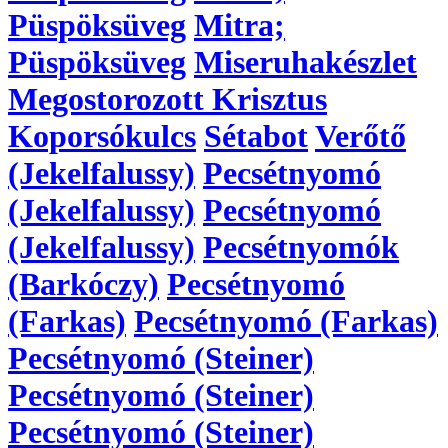
Püspöksüveg
Mitra;
Püspöksüveg
Miseruhakészlet
Megostorozott Krisztus
Koporsókulcs
Sétabot
Verőtő
(Jekelfalussy)
Pecsétnyomó
(Jekelfalussy)
Pecsétnyomó
(Jekelfalussy)
Pecsétnyomók
(Barkóczy)
Pecsétnyomó
(Farkas)
Pecsétnyomó (Farkas)
Pecsétnyomó (Steiner)
Pecsétnyomó (Steiner)
Pecsétnyomó (Steiner)