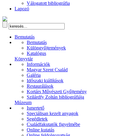
Válogatott bibliográfia
Lapozó
Bemutatás
Bemutatás
Különgyűjtemények
Katalógus
Könyvtár
Információk
Magyar Szent Család
Galéria
Időszaki kiállítások
Restaurálások
Kortárs Művészeti Gyűjtemény
Szilárdfy Zoltán bibliográfiája
Múzeum
Ismertető
Speciálisan kezelt anyagok
Segédletek
Családfakutatók figyelmébe
Online kutatás
Online feldolgozottság