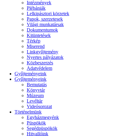
Intézmények
Plébániák
Lelkipásztori körzetek
Papok, szerzetesek
Világi munkatársak
Dokumentumok
Kitüntetések
Térkép
Miserend
Linkgyűjtemény
Nyertes pályázatok
Közbeszerzés
Adatvédelem
Gyűjteményeink
Gyűjteményeink
Bemutatás
Könyvtár
Múzeum
Levéltár
Videósorozat
Történelmünk
Egyházmegyénk
Püspökök
Segédpüspökök
Hitvallóink