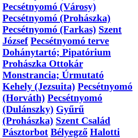
Pecsétnyomó (Városy)
Pecsétnyomó (Prohászka)
Pecsétnyomó (Farkas)
Szent
József
Pecsétnyomó terve
Dohánytartó; Pipatórium
Prohászka Ottokár
Monstrancia; Úrmutató
Kehely (Jezsuita)
Pecsétnyomó
(Horváth)
Pecsétnyomó
(Dulánszky)
Gyűrű
(Prohászka)
Szent Család
Pásztorbot
Bélyegző
Halotti