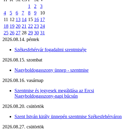
1
2
3
4
5
6
7
8
9
10
11
12
13
14
15
16
17
18
19
20
21
22
23
24
25
26
27
28
29
30
31
2026.08.14. péntek
Székesfehérvár fogadalmi szentmiséje
2026.08.15. szombat
Nagyboldogasszony ünnep - szentmise
2026.08.16. vasárnap
Szentmise és jegyesek megáldása az Ercsi
Nagyboldogasszony-napi búcsún
2026.08.20. csütörtök
Szent István király ünnepén szentmise Székesfehérváron
2026.08.27. csütörtök