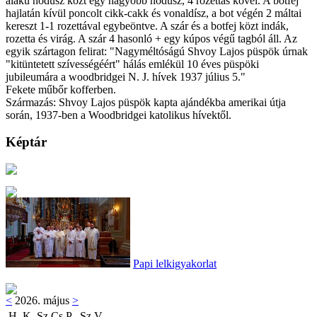
alakú nódusz közt egy nagyobb nódusz, 4 rozettás kővel. A botfej
hajlatán kívül poncolt cikk-cakk és vonaldísz, a bot végén 2 máltai
kereszt 1-1 rozettával egybeöntve. A szár és a botfej közt indák,
rozetta és virág. A szár 4 hasonló + egy kúpos végű tagból áll. Az
egyik szártagon felirat: "Nagyméltóságú Shvoy Lajos püspök úrnak
"kitüntetett szívességéért" hálás emlékül 10 éves püspöki
jubileumára a woodbridgei N. J. hívek 1937 július 5."
Fekete műbőr kofferben.
Származás: Shvoy Lajos püspök kapta ajándékba amerikai útja
során, 1937-ben a Woodbridgei katolikus hívektől.
Képtár
Papi lelkigyakorlat
<
2026. május
>
H
K
Sz
Cs
P
Sz
V