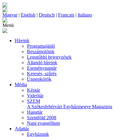
Magyar
|
English
|
Deutsch
|
Francais
|
Italiano
Menü
Híreink
Programajánló
Beszámolóink
Legutóbbi bejegyzések
Állandó híreink
Eseménynaptár
Keresés, szűrés
Ünnepkörök
Média
Képtár
Videótár
SZEM
A Székesfehérvári Egyházmegye Magazinja
Hangtár
Szentföld 2008
Napi evangélium
Adattár
Egyházunk