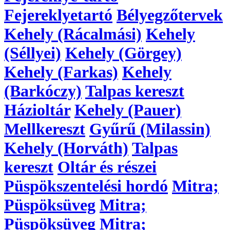
Fejereklyetartó
Bélyegzőtervek
Kehely (Rácalmási)
Kehely
(Séllyei)
Kehely (Görgey)
Kehely (Farkas)
Kehely
(Barkóczy)
Talpas kereszt
Házioltár
Kehely (Pauer)
Mellkereszt
Gyűrű (Milassin)
Kehely (Horváth)
Talpas
kereszt
Oltár és részei
Püspökszentelési hordó
Mitra;
Püspöksüveg
Mitra;
Püspöksüveg
Mitra;