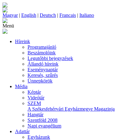
Magyar
|
English
|
Deutsch
|
Francais
|
Italiano
Menü
Híreink
Programajánló
Beszámolóink
Legutóbbi bejegyzések
Állandó híreink
Eseménynaptár
Keresés, szűrés
Ünnepkörök
Média
Képtár
Videótár
SZEM
A Székesfehérvári Egyházmegye Magazinja
Hangtár
Szentföld 2008
Napi evangélium
Adattár
Egyházunk