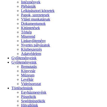
Intézmények
Plébániák
Lelkipásztori körzetek
Papok, szerzetesek
Világi munkatársak
Dokumentumok
Kitüntetések
Térkép
Miserend
Linkgyűjtemény
Nyertes pályázatok
Közbeszerzés
Adatvédelem
Gyűjteményeink
Gyűjteményeink
Bemutatás
Könyvtár
Múzeum
Levéltár
Videósorozat
Történelmünk
Egyházmegyénk
Püspökök
Segédpüspökök
Hitvallóink