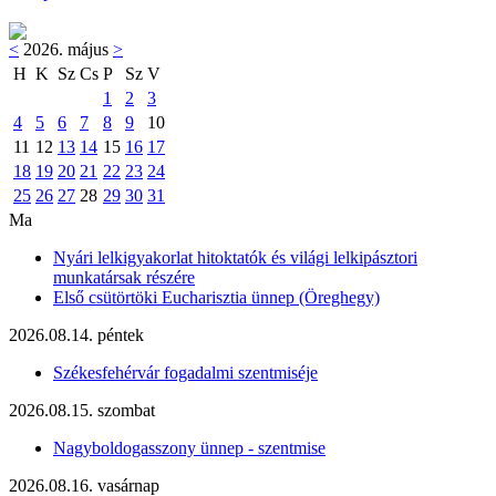
<
2026. május
>
H
K
Sz
Cs
P
Sz
V
1
2
3
4
5
6
7
8
9
10
11
12
13
14
15
16
17
18
19
20
21
22
23
24
25
26
27
28
29
30
31
Ma
Nyári lelkigyakorlat hitoktatók és világi lelkipásztori
munkatársak részére
Első csütörtöki Eucharisztia ünnep (Öreghegy)
2026.08.14. péntek
Székesfehérvár fogadalmi szentmiséje
2026.08.15. szombat
Nagyboldogasszony ünnep - szentmise
2026.08.16. vasárnap