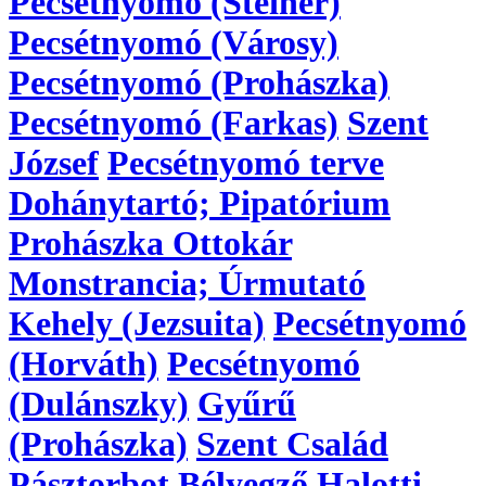
Pecsétnyomó (Steiner)
Pecsétnyomó (Városy)
Pecsétnyomó (Prohászka)
Pecsétnyomó (Farkas)
Szent
József
Pecsétnyomó terve
Dohánytartó; Pipatórium
Prohászka Ottokár
Monstrancia; Úrmutató
Kehely (Jezsuita)
Pecsétnyomó
(Horváth)
Pecsétnyomó
(Dulánszky)
Gyűrű
(Prohászka)
Szent Család
Pásztorbot
Bélyegző
Halotti