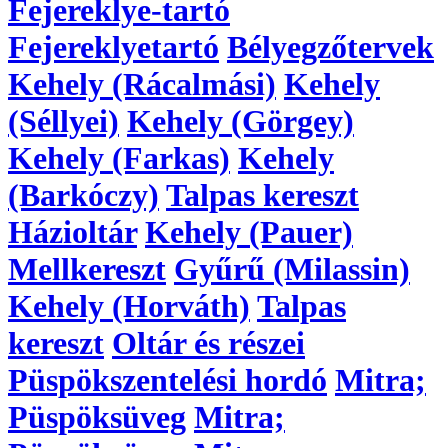
Fejereklye-tartó
Fejereklyetartó
Bélyegzőtervek
Kehely (Rácalmási)
Kehely
(Séllyei)
Kehely (Görgey)
Kehely (Farkas)
Kehely
(Barkóczy)
Talpas kereszt
Házioltár
Kehely (Pauer)
Mellkereszt
Gyűrű (Milassin)
Kehely (Horváth)
Talpas
kereszt
Oltár és részei
Püspökszentelési hordó
Mitra;
Püspöksüveg
Mitra;