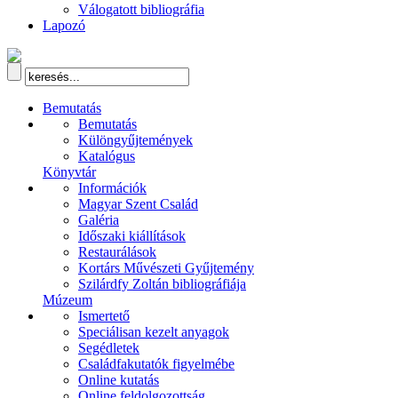
Válogatott bibliográfia
Lapozó
Bemutatás
Bemutatás
Különgyűjtemények
Katalógus
Könyvtár
Információk
Magyar Szent Család
Galéria
Időszaki kiállítások
Restaurálások
Kortárs Művészeti Gyűjtemény
Szilárdfy Zoltán bibliográfiája
Múzeum
Ismertető
Speciálisan kezelt anyagok
Segédletek
Családfakutatók figyelmébe
Online kutatás
Online feldolgozottság