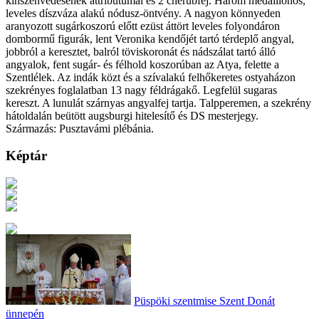
kínszenvedésének attribútumai és 2 cherubfej. Három medaillonos,
leveles díszváza alakú nódusz-öntvény. A nagyon könnyeden
aranyozott sugárkoszorú előtt ezüst áttört leveles folyondáron
dombormű figurák, lent Veronika kendőjét tartó térdeplő angyal,
jobbról a keresztet, balról töviskoronát és nádszálat tartó álló
angyalok, fent sugár- és félhold koszorúban az Atya, felette a
Szentlélek. Az indák közt és a szívalakú felhőkeretes ostyaházon
szekrényes foglalatban 13 nagy féldrágakő. Legfelül sugaras
kereszt. A lunulát szárnyas angyalfej tartja. Talpperemen, a szekrény
hátoldalán beütött augsburgi hitelesítő és DS mesterjegy.
Származás: Pusztavámi plébánia.
Képtár
Püspöki szentmise Szent Donát
ünnepén