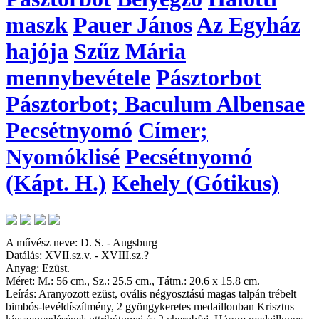
maszk
Pauer János
Az Egyház
hajója
Szűz Mária
mennybevétele
Pásztorbot
Pásztorbot; Baculum Albensae
Pecsétnyomó
Címer;
Nyomóklisé
Pecsétnyomó
(Kápt. H.)
Kehely (Gótikus)
A művész neve: D. S. - Augsburg
Datálás: XVII.sz.v. - XVIII.sz.?
Anyag: Ezüst.
Méret: M.: 56 cm., Sz.: 25.5 cm., Tátm.: 20.6 x 15.8 cm.
Leírás: Aranyozott ezüst, ovális négyosztású magas talpán trébelt
bimbós-levéldíszítmény, 2 gyöngykeretes medaillonban Krisztus