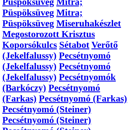
Püspöksüveg
Mitra;
Püspöksüveg
Mitra;
Püspöksüveg
Miseruhakészlet
Megostorozott Krisztus
Koporsókulcs
Sétabot
Verőtő
(Jekelfalussy)
Pecsétnyomó
(Jekelfalussy)
Pecsétnyomó
(Jekelfalussy)
Pecsétnyomók
(Barkóczy)
Pecsétnyomó
(Farkas)
Pecsétnyomó (Farkas)
Pecsétnyomó (Steiner)
Pecsétnyomó (Steiner)