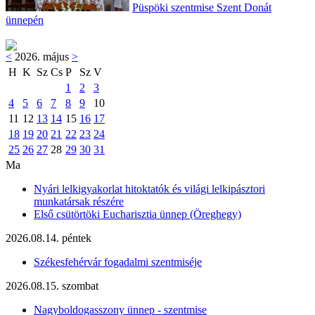
Püspöki szentmise Szent Donát
ünnepén
<
2026. május
>
H
K
Sz
Cs
P
Sz
V
1
2
3
4
5
6
7
8
9
10
11
12
13
14
15
16
17
18
19
20
21
22
23
24
25
26
27
28
29
30
31
Ma
Nyári lelkigyakorlat hitoktatók és világi lelkipásztori
munkatársak részére
Első csütörtöki Eucharisztia ünnep (Öreghegy)
2026.08.14. péntek
Székesfehérvár fogadalmi szentmiséje
2026.08.15. szombat
Nagyboldogasszony ünnep - szentmise