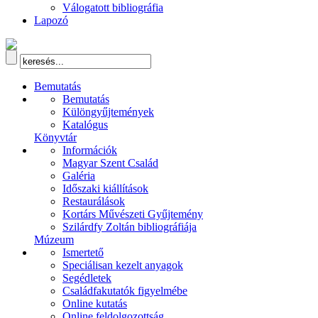
Válogatott bibliográfia
Lapozó
Bemutatás
Bemutatás
Különgyűjtemények
Katalógus
Könyvtár
Információk
Magyar Szent Család
Galéria
Időszaki kiállítások
Restaurálások
Kortárs Művészeti Gyűjtemény
Szilárdfy Zoltán bibliográfiája
Múzeum
Ismertető
Speciálisan kezelt anyagok
Segédletek
Családfakutatók figyelmébe
Online kutatás
Online feldolgozottság