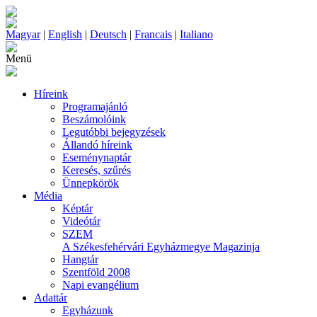
Magyar
|
English
|
Deutsch
|
Francais
|
Italiano
Menü
Híreink
Programajánló
Beszámolóink
Legutóbbi bejegyzések
Állandó híreink
Eseménynaptár
Keresés, szűrés
Ünnepkörök
Média
Képtár
Videótár
SZEM
A Székesfehérvári Egyházmegye Magazinja
Hangtár
Szentföld 2008
Napi evangélium
Adattár
Egyházunk