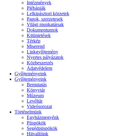
Intézmények
Plébániák
Lelkipásztori körzetek
Papok, szerzetesek
Világi munkatársak
Dokumentumok
Kitüntetések
Térkép
Miserend
Linkgyűjtemény
Nyertes pályázatok
Közbeszerzés
Adatvédelem
Gyűjteményeink
Gyűjteményeink
Bemutatás
Könyvtár
Múzeum
Levéltár
Videósorozat
Történelmünk
Egyházmegyénk
Püspökök
Segédpüspökök
Hitvallóink