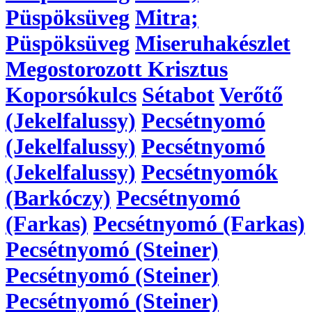
Püspöksüveg
Mitra;
Püspöksüveg
Miseruhakészlet
Megostorozott Krisztus
Koporsókulcs
Sétabot
Verőtő
(Jekelfalussy)
Pecsétnyomó
(Jekelfalussy)
Pecsétnyomó
(Jekelfalussy)
Pecsétnyomók
(Barkóczy)
Pecsétnyomó
(Farkas)
Pecsétnyomó (Farkas)
Pecsétnyomó (Steiner)
Pecsétnyomó (Steiner)
Pecsétnyomó (Steiner)