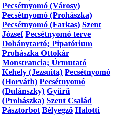
Pecsétnyomó (Városy)
Pecsétnyomó (Prohászka)
Pecsétnyomó (Farkas)
Szent
József
Pecsétnyomó terve
Dohánytartó; Pipatórium
Prohászka Ottokár
Monstrancia; Úrmutató
Kehely (Jezsuita)
Pecsétnyomó
(Horváth)
Pecsétnyomó
(Dulánszky)
Gyűrű
(Prohászka)
Szent Család
Pásztorbot
Bélyegző
Halotti