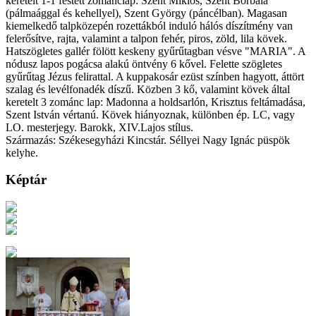
keretelt 1-1 festett zománclap: Szent Miklós, Szent Borbála
(pálmaággal és kehellyel), Szent György (páncélban). Magasan
kiemelkedő talpközepén rozettákból induló hálós díszítmény van
felerősítve, rajta, valamint a talpon fehér, piros, zöld, lila kövek.
Hatszögletes gallér fölött keskeny gyűrűtagban vésve "MARIA". A
nódusz lapos pogácsa alakú öntvény 6 kővel. Felette szögletes
gyűrűtag Jézus felirattal. A kuppakosár ezüst színben hagyott, áttört
szalag és levélfonadék díszű. Közben 3 kő, valamint kövek által
keretelt 3 zománc lap: Madonna a holdsarlón, Krisztus feltámadása,
Szent István vértanú. Kövek hiányoznak, különben ép. LC, vagy
LO. mesterjegy. Barokk, XIV.Lajos stílus.
Származás: Székesegyházi Kincstár. Séllyei Nagy Ignác püspök
kelyhe.
Képtár