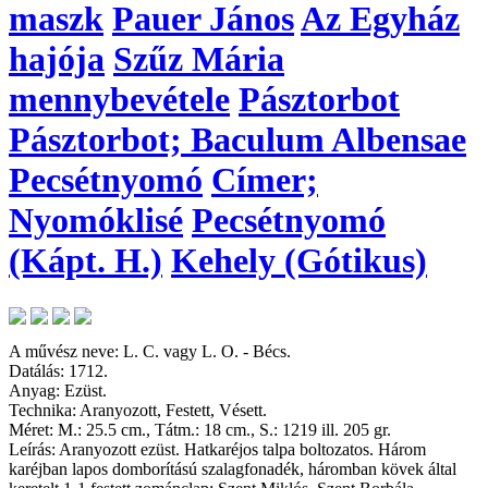
maszk
Pauer János
Az Egyház
hajója
Szűz Mária
mennybevétele
Pásztorbot
Pásztorbot; Baculum Albensae
Pecsétnyomó
Címer;
Nyomóklisé
Pecsétnyomó
(Kápt. H.)
Kehely (Gótikus)
A művész neve: L. C. vagy L. O. - Bécs.
Datálás: 1712.
Anyag: Ezüst.
Technika: Aranyozott, Festett, Vésett.
Méret: M.: 25.5 cm., Tátm.: 18 cm., S.: 1219 ill. 205 gr.
Leírás: Aranyozott ezüst. Hatkaréjos talpa boltozatos. Három
karéjban lapos domborítású szalagfonadék, háromban kövek által