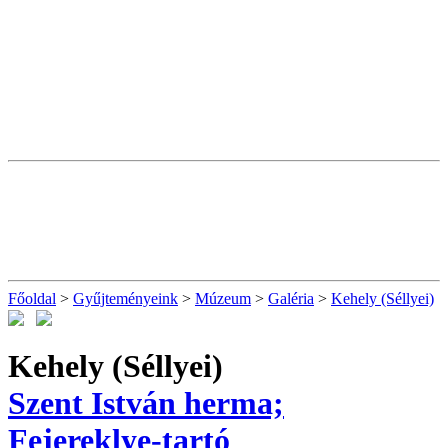
Főoldal
>
Gyűjteményeink
>
Múzeum
>
Galéria
>
Kehely (Séllyei)
Kehely (Séllyei)
Szent István herma;
Fejereklye-tartó