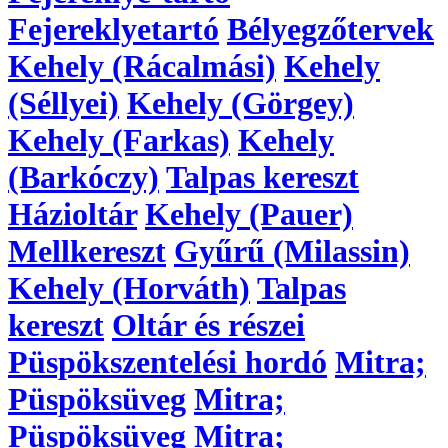
Fejereklyetartó
Bélyegzőtervek
Kehely (Rácalmási)
Kehely
(Séllyei)
Kehely (Görgey)
Kehely (Farkas)
Kehely
(Barkóczy)
Talpas kereszt
Házioltár
Kehely (Pauer)
Mellkereszt
Gyűrű (Milassin)
Kehely (Horváth)
Talpas
kereszt
Oltár és részei
Püspökszentelési hordó
Mitra;
Püspöksüveg
Mitra;
Püspöksüveg
Mitra;