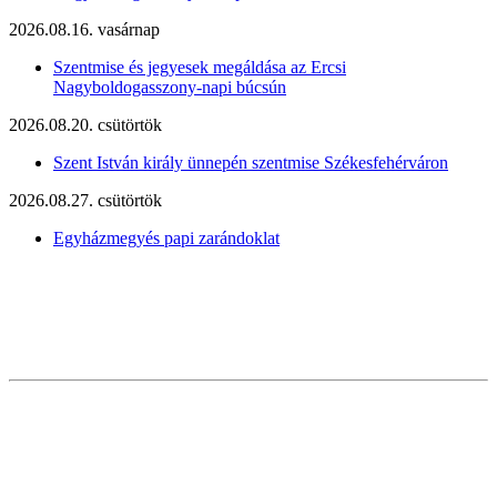
2026.08.16. vasárnap
Szentmise és jegyesek megáldása az Ercsi
Nagyboldogasszony-napi búcsún
2026.08.20. csütörtök
Szent István király ünnepén szentmise Székesfehérváron
2026.08.27. csütörtök
Egyházmegyés papi zarándoklat