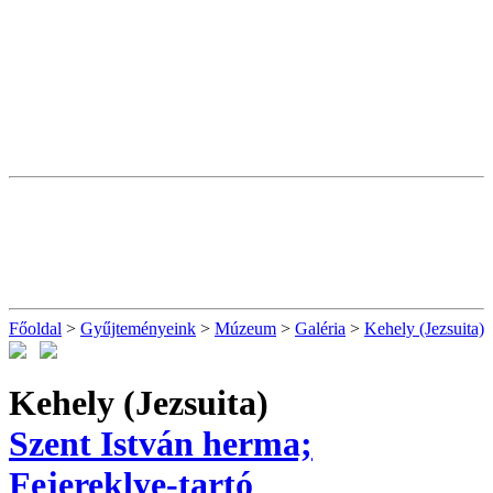
Főoldal
>
Gyűjteményeink
>
Múzeum
>
Galéria
>
Kehely (Jezsuita)
Kehely (Jezsuita)
Szent István herma;
Fejereklye-tartó