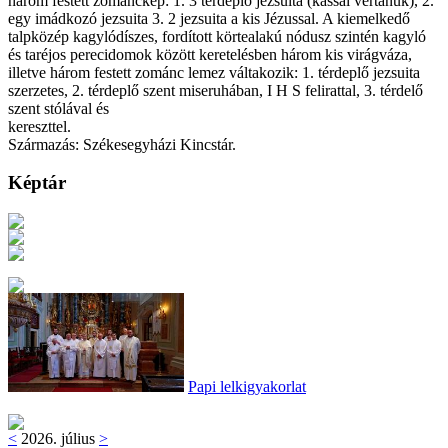
három festett zománckép: 1. 3 térdeplő jezsuita (kassai vértanúk), 2.
egy imádkozó jezsuita 3. 2 jezsuita a kis Jézussal. A kiemelkedő
talpközép kagylódíszes, fordított körtealakú nódusz szintén kagyló
és taréjos perecidomok között keretelésben három kis virágváza,
illetve három festett zománc lemez váltakozik: 1. térdeplő jezsuita
szerzetes, 2. térdeplő szent miseruhában, I H S felirattal, 3. térdelő
szent stólával és
kereszttel.
Származás: Székesegyházi Kincstár.
Képtár
Papi lelkigyakorlat
<
2026. július
>