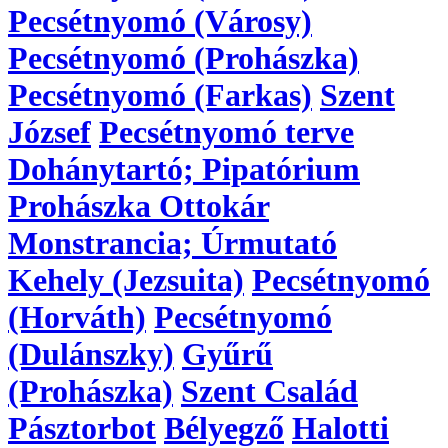
Pecsétnyomó (Városy)
Pecsétnyomó (Prohászka)
Pecsétnyomó (Farkas)
Szent
József
Pecsétnyomó terve
Dohánytartó; Pipatórium
Prohászka Ottokár
Monstrancia; Úrmutató
Kehely (Jezsuita)
Pecsétnyomó
(Horváth)
Pecsétnyomó
(Dulánszky)
Gyűrű
(Prohászka)
Szent Család
Pásztorbot
Bélyegző
Halotti