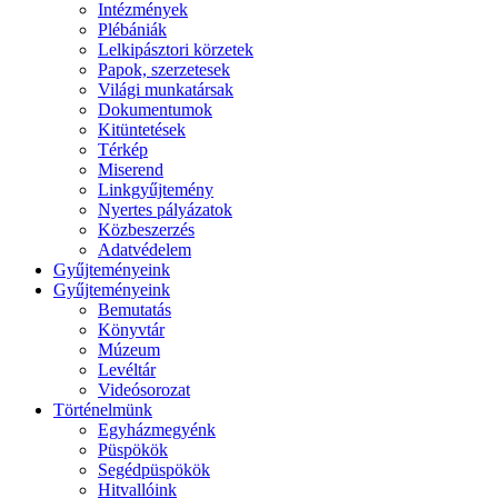
Intézmények
Plébániák
Lelkipásztori körzetek
Papok, szerzetesek
Világi munkatársak
Dokumentumok
Kitüntetések
Térkép
Miserend
Linkgyűjtemény
Nyertes pályázatok
Közbeszerzés
Adatvédelem
Gyűjteményeink
Gyűjteményeink
Bemutatás
Könyvtár
Múzeum
Levéltár
Videósorozat
Történelmünk
Egyházmegyénk
Püspökök
Segédpüspökök
Hitvallóink