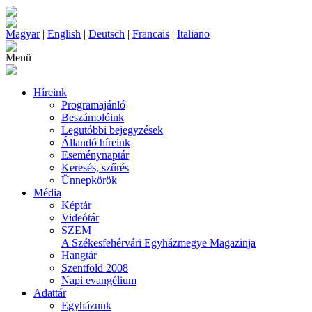
Magyar
|
English
|
Deutsch
|
Francais
|
Italiano
Menü
Híreink
Programajánló
Beszámolóink
Legutóbbi bejegyzések
Állandó híreink
Eseménynaptár
Keresés, szűrés
Ünnepkörök
Média
Képtár
Videótár
SZEM
A Székesfehérvári Egyházmegye Magazinja
Hangtár
Szentföld 2008
Napi evangélium
Adattár
Egyházunk