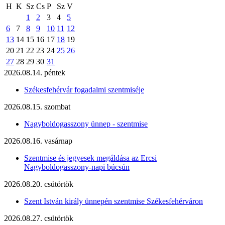
H
K
Sz
Cs
P
Sz
V
1
2
3
4
5
6
7
8
9
10
11
12
13
14
15
16
17
18
19
20
21
22
23
24
25
26
27
28
29
30
31
2026.08.14. péntek
Székesfehérvár fogadalmi szentmiséje
2026.08.15. szombat
Nagyboldogasszony ünnep - szentmise
2026.08.16. vasárnap
Szentmise és jegyesek megáldása az Ercsi
Nagyboldogasszony-napi búcsún
2026.08.20. csütörtök
Szent István király ünnepén szentmise Székesfehérváron
2026.08.27. csütörtök