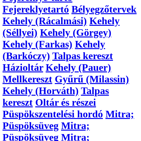
Fejereklyetartó
Bélyegzőtervek
Kehely (Rácalmási)
Kehely
(Séllyei)
Kehely (Görgey)
Kehely (Farkas)
Kehely
(Barkóczy)
Talpas kereszt
Házioltár
Kehely (Pauer)
Mellkereszt
Gyűrű (Milassin)
Kehely (Horváth)
Talpas
kereszt
Oltár és részei
Püspökszentelési hordó
Mitra;
Püspöksüveg
Mitra;
Püspöksüveg
Mitra;