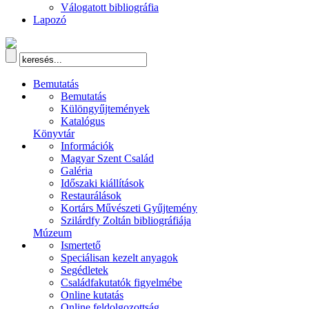
Válogatott bibliográfia
Lapozó
Bemutatás
Bemutatás
Különgyűjtemények
Katalógus
Könyvtár
Információk
Magyar Szent Család
Galéria
Időszaki kiállítások
Restaurálások
Kortárs Művészeti Gyűjtemény
Szilárdfy Zoltán bibliográfiája
Múzeum
Ismertető
Speciálisan kezelt anyagok
Segédletek
Családfakutatók figyelmébe
Online kutatás
Online feldolgozottság