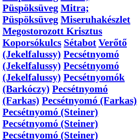
Püspöksüveg
Mitra;
Püspöksüveg
Miseruhakészlet
Megostorozott Krisztus
Koporsókulcs
Sétabot
Verőtő
(Jekelfalussy)
Pecsétnyomó
(Jekelfalussy)
Pecsétnyomó
(Jekelfalussy)
Pecsétnyomók
(Barkóczy)
Pecsétnyomó
(Farkas)
Pecsétnyomó (Farkas)
Pecsétnyomó (Steiner)
Pecsétnyomó (Steiner)
Pecsétnyomó (Steiner)