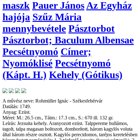
maszk
Pauer János
Az Egyház
hajója
Szűz Mária
mennybevétele
Pásztorbot
Pásztorbot; Baculum Albensae
Pecsétnyomó
Címer;
Nyomóklisé
Pecsétnyomó
(Kápt. H.)
Kehely (Gótikus)
A művész neve: Rohmüller Ignác - Székesfehérvár
Datálás: 1749.
Anyag: Ezüst.
Méret: M.: 26.5 cm., Tátm.: 17.3 cm., S.: 670 ill. 132 gr.
Leírás: Jezsuita kehely. Aranyozott ezüst. Talppereme hullámos,
tagolt, talpa magasan boltozott, domborított, három kagylós voluta
által három részre osztott. Kagylós perecidomos, taréjos keretelésben