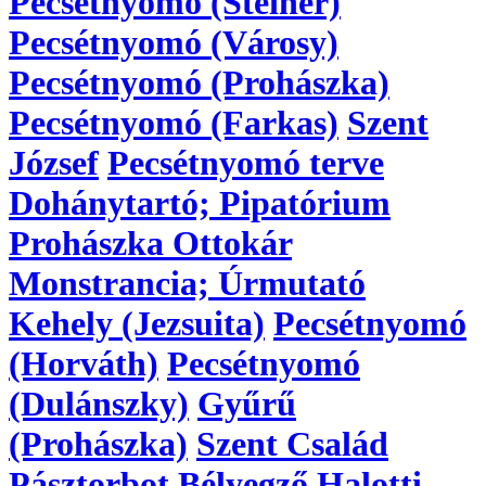
Pecsétnyomó (Steiner)
Pecsétnyomó (Városy)
Pecsétnyomó (Prohászka)
Pecsétnyomó (Farkas)
Szent
József
Pecsétnyomó terve
Dohánytartó; Pipatórium
Prohászka Ottokár
Monstrancia; Úrmutató
Kehely (Jezsuita)
Pecsétnyomó
(Horváth)
Pecsétnyomó
(Dulánszky)
Gyűrű
(Prohászka)
Szent Család
Pásztorbot
Bélyegző
Halotti