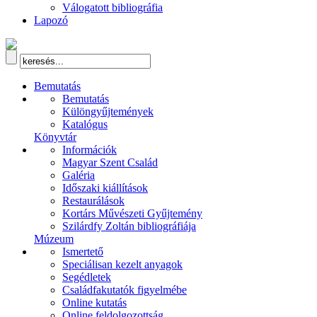
Válogatott bibliográfia
Lapozó
Bemutatás
Bemutatás
Különgyűjtemények
Katalógus
Könyvtár
Információk
Magyar Szent Család
Galéria
Időszaki kiállítások
Restaurálások
Kortárs Művészeti Gyűjtemény
Szilárdfy Zoltán bibliográfiája
Múzeum
Ismertető
Speciálisan kezelt anyagok
Segédletek
Családfakutatók figyelmébe
Online kutatás
Online feldolgozottság