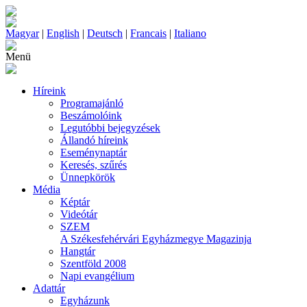
Magyar
|
English
|
Deutsch
|
Francais
|
Italiano
Menü
Híreink
Programajánló
Beszámolóink
Legutóbbi bejegyzések
Állandó híreink
Eseménynaptár
Keresés, szűrés
Ünnepkörök
Média
Képtár
Videótár
SZEM
A Székesfehérvári Egyházmegye Magazinja
Hangtár
Szentföld 2008
Napi evangélium
Adattár
Egyházunk