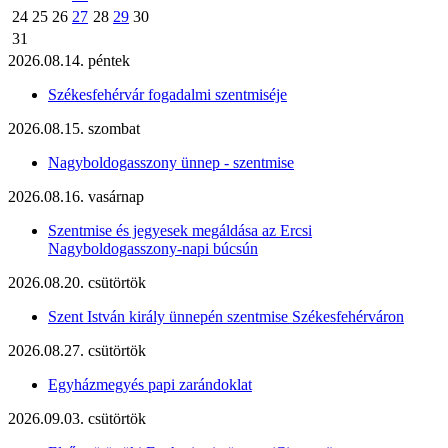
24
25
26
27
28
29
30
31
2026.08.14. péntek
Székesfehérvár fogadalmi szentmiséje
2026.08.15. szombat
Nagyboldogasszony ünnep - szentmise
2026.08.16. vasárnap
Szentmise és jegyesek megáldása az Ercsi
Nagyboldogasszony-napi búcsún
2026.08.20. csütörtök
Szent István király ünnepén szentmise Székesfehérváron
2026.08.27. csütörtök
Egyházmegyés papi zarándoklat
2026.09.03. csütörtök