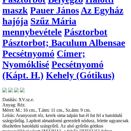
maszk
Pauer János
Az Egyház
hajója
Szűz Mária
mennybevétele
Pásztorbot
Pásztorbot; Baculum Albensae
Pecsétnyomó
Címer;
Nyomóklisé
Pecsétnyomó
(Kápt. H.)
Kehely (Gótikus)
Datálás: XV.sz.e.
Anyag: Réz.
Méret: M.: 16 cm., T.átm: 11 cm., Sz.átm: 9 cm.
Leírás: Aranyozott réz, kerek sima talpán hat él fut fel a hatoldalú
szárgyűrűig. Lapított almaidomú gerezdelt nódusz, felette ugyancsak
díszítetlen hatoldalú szárgyűrű. Az alsó gyűrűn gótikus