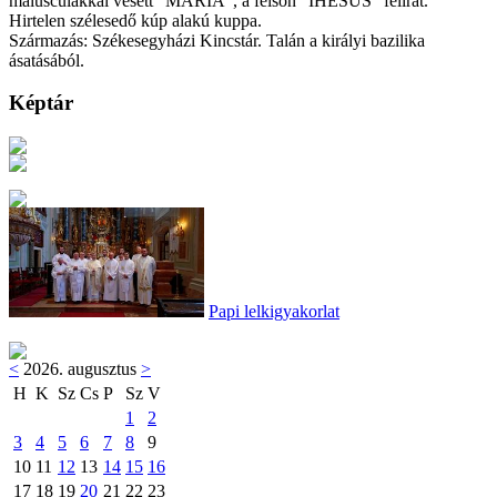
maiusculákkal vésett "MARIA", a felsőn "IHESUS" felirat.
Hirtelen szélesedő kúp alakú kuppa.
Származás: Székesegyházi Kincstár. Talán a királyi bazilika
ásatásából.
Képtár
Papi lelkigyakorlat
<
2026. augusztus
>
H
K
Sz
Cs
P
Sz
V
1
2
3
4
5
6
7
8
9
10
11
12
13
14
15
16
17
18
19
20
21
22
23