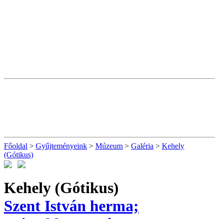
Főoldal
>
Gyűjteményeink
>
Múzeum
>
Galéria
>
Kehely
(Gótikus)
Kehely (Gótikus)
Szent István herma;