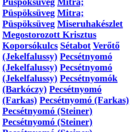
Püspöksüveg
Mitra;
Püspöksüveg
Mitra;
Püspöksüveg
Miseruhakészlet
Megostorozott Krisztus
Koporsókulcs
Sétabot
Verőtő
(Jekelfalussy)
Pecsétnyomó
(Jekelfalussy)
Pecsétnyomó
(Jekelfalussy)
Pecsétnyomók
(Barkóczy)
Pecsétnyomó
(Farkas)
Pecsétnyomó (Farkas)
Pecsétnyomó (Steiner)
Pecsétnyomó (Steiner)