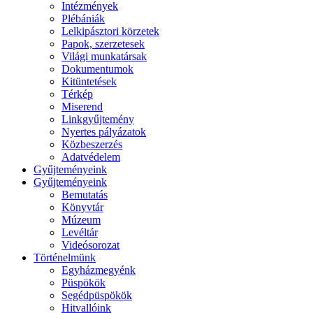
Intézmények
Plébániák
Lelkipásztori körzetek
Papok, szerzetesek
Világi munkatársak
Dokumentumok
Kitüntetések
Térkép
Miserend
Linkgyűjtemény
Nyertes pályázatok
Közbeszerzés
Adatvédelem
Gyűjteményeink
Gyűjteményeink
Bemutatás
Könyvtár
Múzeum
Levéltár
Videósorozat
Történelmünk
Egyházmegyénk
Püspökök
Segédpüspökök
Hitvallóink