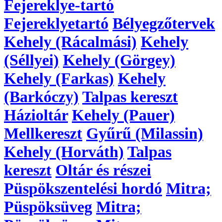
Fejereklye-tartó
Fejereklyetartó
Bélyegzőtervek
Kehely (Rácalmási)
Kehely
(Séllyei)
Kehely (Görgey)
Kehely (Farkas)
Kehely
(Barkóczy)
Talpas kereszt
Házioltár
Kehely (Pauer)
Mellkereszt
Gyűrű (Milassin)
Kehely (Horváth)
Talpas
kereszt
Oltár és részei
Püspökszentelési hordó
Mitra;
Püspöksüveg
Mitra;