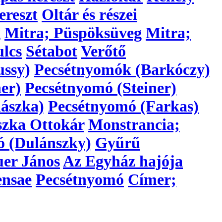
ereszt
Oltár és részei
g
Mitra; Püspöksüveg
Mitra;
lcs
Sétabot
Verőtő
ussy)
Pecsétnyomók (Barkóczy)
er)
Pecsétnyomó (Steiner)
ászka)
Pecsétnyomó (Farkas)
szka Ottokár
Monstrancia;
ó (Dulánszky)
Gyűrű
er János
Az Egyház hajója
ensae
Pecsétnyomó
Címer;