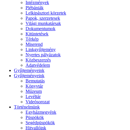
Intézmények
Plébániák
Lelkipásztori körzetek
Papok, szerzetesek
Világi munkatársak
Dokumentumok
Kitüntetések
Térkép
Miserend
Linkgyűjtemény
Nyertes pályázatok
Közbeszerzés
Adatvédelem
Gyűjteményeink
Gyűjteményeink
Bemutatás
Könyvtár
Múzeum
Levéltár
Videósorozat
Történelmünk
Egyházmegyénk
Püspökök
Segédpüspökök
Hitvallóink