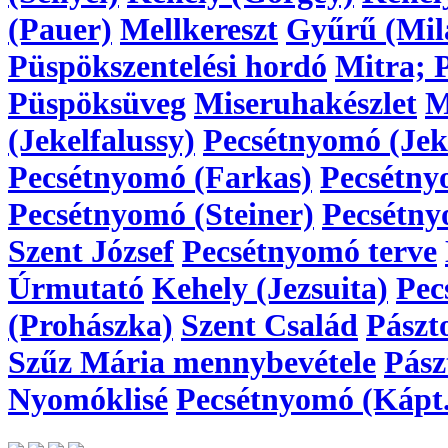
(Pauer)
Mellkereszt
Gyűrű (Mil
Püspökszentelési hordó
Mitra; 
Püspöksüveg
Miseruhakészlet
M
(Jekelfalussy)
Pecsétnyomó (Jeke
Pecsétnyomó (Farkas)
Pecsétny
Pecsétnyomó (Steiner)
Pecsétny
Szent József
Pecsétnyomó terve
Úrmutató
Kehely (Jezsuita)
Pec
(Prohászka)
Szent Család
Pászt
Szűz Mária mennybevétele
Pász
Nyomóklisé
Pecsétnyomó (Kápt.