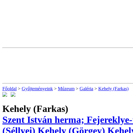
Főoldal
>
Gyűjteményeink
>
Múzeum
>
Galéria
>
Kehely (Farkas)
Kehely (Farkas)
Szent István herma; Fejereklye-
(Séllyei)
Kehely (Görgey)
Kehel