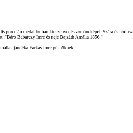
ális porcelán medaillonban kínszenvedés zománcképei. Szára és nódusza
at: "Báró Babarczy Imre és neje Bajzáth Amália 1856."
Amália ajándéka Farkas Imre püspöknek.