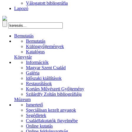
Válogatott bibliográfia
Lapozó
Bemutatás
Bemutatás
Különgyűjtemények
Katalógus
Könyvtár
Információk
Magyar Szent Család
Galéria
Időszaki kiállítások
Restaurálások
Kortárs Művészeti Gyűjtemény
Szilárdfy Zoltán bibliográfiája
Múzeum
Ismertető
Speciálisan kezelt anyagok
Segédletek
Családfakutatók figyelmébe
Online kutatás
Online feldolgozottság