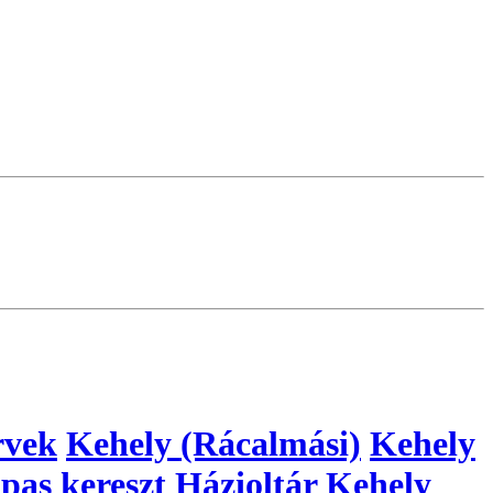
rvek
Kehely (Rácalmási)
Kehely
pas kereszt
Házioltár
Kehely