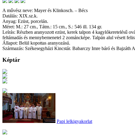
A művész neve: Mayer és Klinkosch. – Bécs
Datálás: XIX.sz.k.
Anyag: Ezüst, porcelán.
Méret: M.: 27 cm., Tátm.: 15 cm., S.: 546 ill. 134 gr.
Leírás: Részben aranyozott ezüst, kerek talpon 4 kagylókeretelésű ov
feltámadás és mennybemenetel 2 zománcképe. Talpán alul vésett felir
Állapot: Belül kopottas aranyozású.
Származás: Székesegyházi Kincstár. Babarczy Imre báró és Bajzáth 
Képtár
Papi lelkigyakorlat