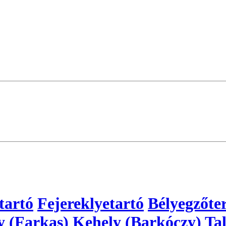
tartó
Fejereklyetartó
Bélyegzőte
y (Farkas)
Kehely (Barkóczy)
Tal