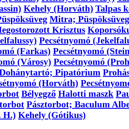
assin)
Kehely (Horváth)
Talpas k
Püspöksüveg
Mitra; Püspöksüve
egostorozott Krisztus
Koporsóku
lfalussy)
Pecsétnyomó (Jekelfal
omó (Farkas)
Pecsétnyomó (Stein
omó (Városy)
Pecsétnyomó (Proh
Dohánytartó; Pipatórium
Prohá
sétnyomó (Horváth)
Pecsétnyom
orbot
Bélyegző
Halotti maszk
Pau
torbot
Pásztorbot; Baculum Alb
 H.)
Kehely (Gótikus)