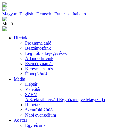
Magyar
|
English
|
Deutsch
|
Francais
|
Italiano
Menü
Híreink
Programajánló
Beszámolóink
Legutóbbi bejegyzések
Állandó híreink
Eseménynaptár
Keresés, szűrés
Ünnepkörök
Média
Képtár
Videótár
SZEM
A Székesfehérvári Egyházmegye Magazinja
Hangtár
Szentföld 2008
Napi evangélium
Adattár
Egyházunk