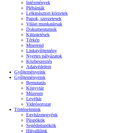
Intézmények
Plébániák
Lelkipásztori körzetek
Papok, szerzetesek
Világi munkatársak
Dokumentumok
Kitüntetések
Térkép
Miserend
Linkgyűjtemény
Nyertes pályázatok
Közbeszerzés
Adatvédelem
Gyűjteményeink
Gyűjteményeink
Bemutatás
Könyvtár
Múzeum
Levéltár
Videósorozat
Történelmünk
Egyházmegyénk
Püspökök
Segédpüspökök
Hitvallóink