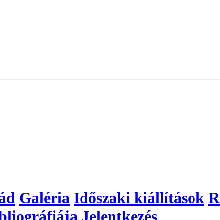
lád
Galéria
Időszaki kiállítások
R
bliográfiája
Jelentkezés