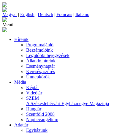
Magyar
|
English
|
Deutsch
|
Francais
|
Italiano
Menü
Híreink
Programajánló
Beszámolóink
Legutóbbi bejegyzések
Állandó híreink
Eseménynaptár
Keresés, szűrés
Ünnepkörök
Média
Képtár
Videótár
SZEM
A Székesfehérvári Egyházmegye Magazinja
Hangtár
Szentföld 2008
Napi evangélium
Adattár
Egyházunk