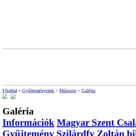
Főoldal
>
Gyűjteményeink
>
Múzeum
>
Galéria
Galéria
Információk
Magyar Szent Csa
Gyűjtemény
Szilárdfy Zoltán bi