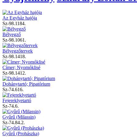
Az Egyház hajója
Sz-98.1184.
Bélyegző
Sz-98.1061.
Bélyegzőtervek
Sz-98.1418.
Címer; Nyomóklisé
Sz-98.1412.
Dohánytartó; Pipatórium
Sz-74.616.
Fejereklyetartó
Sz-74.6.
Gyűrű (Milassin)
Sz-74.84.2.
Gyűrű (Prohászka)