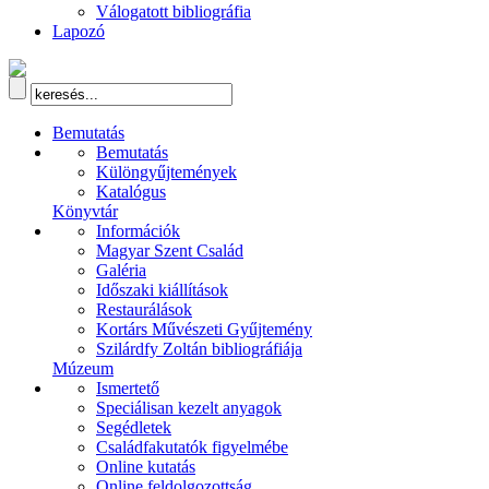
Válogatott bibliográfia
Lapozó
Bemutatás
Bemutatás
Különgyűjtemények
Katalógus
Könyvtár
Információk
Magyar Szent Család
Galéria
Időszaki kiállítások
Restaurálások
Kortárs Művészeti Gyűjtemény
Szilárdfy Zoltán bibliográfiája
Múzeum
Ismertető
Speciálisan kezelt anyagok
Segédletek
Családfakutatók figyelmébe
Online kutatás
Online feldolgozottság