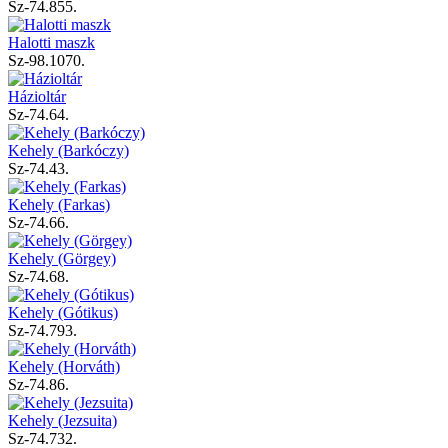
Sz-74.855.
Halotti maszk
Sz-98.1070.
Házioltár
Sz-74.64.
Kehely (Barkóczy)
Sz-74.43.
Kehely (Farkas)
Sz-74.66.
Kehely (Görgey)
Sz-74.68.
Kehely (Gótikus)
Sz-74.793.
Kehely (Horváth)
Sz-74.86.
Kehely (Jezsuita)
Sz-74.732.