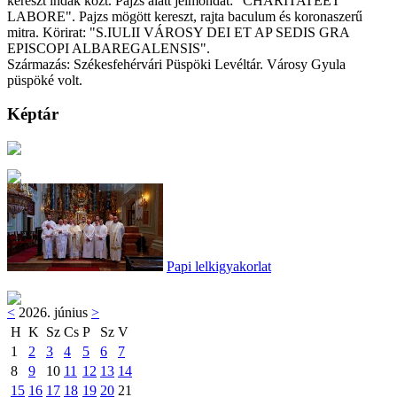
kereszt indák közt. Pajzs alatt jelmondat: "CHARITATEET
LABORE". Pajzs mögött kereszt, rajta baculum és koronaszerű
mitra. Körirat: "S.IULII VÁROSY DEI ET AP SEDIS GRA
EPISCOPI ALBAREGALENSIS".
Származás: Székesfehérvári Püspöki Levéltár. Városy Gyula
püspöké volt.
Képtár
Papi lelkigyakorlat
<
2026. június
>
H
K
Sz
Cs
P
Sz
V
1
2
3
4
5
6
7
8
9
10
11
12
13
14
15
16
17
18
19
20
21