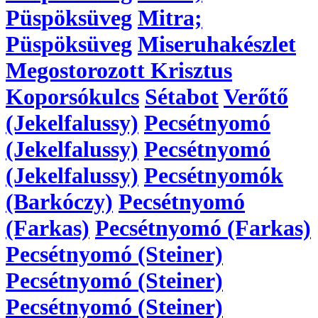
Püspöksüveg
Mitra;
Püspöksüveg
Miseruhakészlet
Megostorozott Krisztus
Koporsókulcs
Sétabot
Verőtő
(Jekelfalussy)
Pecsétnyomó
(Jekelfalussy)
Pecsétnyomó
(Jekelfalussy)
Pecsétnyomók
(Barkóczy)
Pecsétnyomó
(Farkas)
Pecsétnyomó (Farkas)
Pecsétnyomó (Steiner)
Pecsétnyomó (Steiner)
Pecsétnyomó (Steiner)