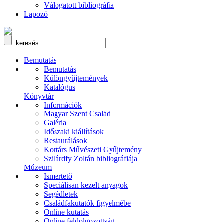
Válogatott bibliográfia
Lapozó
Bemutatás
Bemutatás
Különgyűjtemények
Katalógus
Könyvtár
Információk
Magyar Szent Család
Galéria
Időszaki kiállítások
Restaurálások
Kortárs Művészeti Gyűjtemény
Szilárdfy Zoltán bibliográfiája
Múzeum
Ismertető
Speciálisan kezelt anyagok
Segédletek
Családfakutatók figyelmébe
Online kutatás
Online feldolgozottság