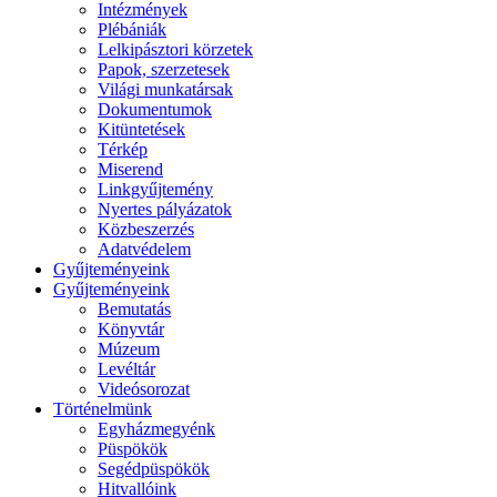
Intézmények
Plébániák
Lelkipásztori körzetek
Papok, szerzetesek
Világi munkatársak
Dokumentumok
Kitüntetések
Térkép
Miserend
Linkgyűjtemény
Nyertes pályázatok
Közbeszerzés
Adatvédelem
Gyűjteményeink
Gyűjteményeink
Bemutatás
Könyvtár
Múzeum
Levéltár
Videósorozat
Történelmünk
Egyházmegyénk
Püspökök
Segédpüspökök
Hitvallóink