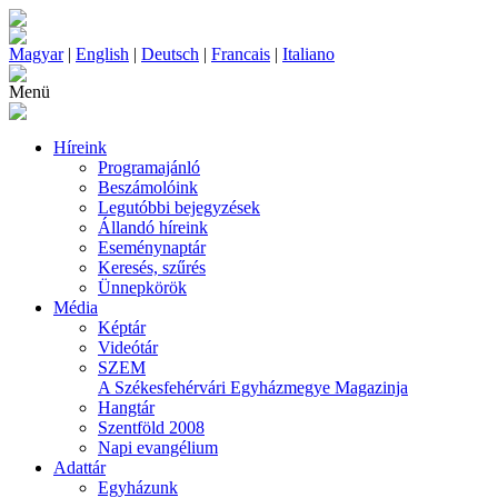
Magyar
|
English
|
Deutsch
|
Francais
|
Italiano
Menü
Híreink
Programajánló
Beszámolóink
Legutóbbi bejegyzések
Állandó híreink
Eseménynaptár
Keresés, szűrés
Ünnepkörök
Média
Képtár
Videótár
SZEM
A Székesfehérvári Egyházmegye Magazinja
Hangtár
Szentföld 2008
Napi evangélium
Adattár
Egyházunk