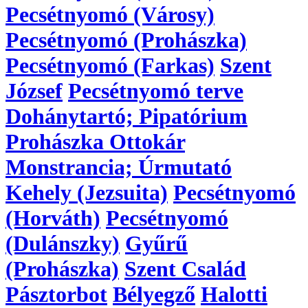
Pecsétnyomó (Városy)
Pecsétnyomó (Prohászka)
Pecsétnyomó (Farkas)
Szent
József
Pecsétnyomó terve
Dohánytartó; Pipatórium
Prohászka Ottokár
Monstrancia; Úrmutató
Kehely (Jezsuita)
Pecsétnyomó
(Horváth)
Pecsétnyomó
(Dulánszky)
Gyűrű
(Prohászka)
Szent Család
Pásztorbot
Bélyegző
Halotti