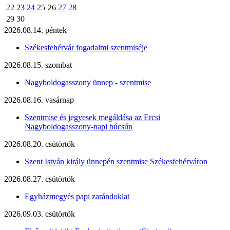
22
23
24
25
26
27
28
29
30
2026.08.14. péntek
Székesfehérvár fogadalmi szentmiséje
2026.08.15. szombat
Nagyboldogasszony ünnep - szentmise
2026.08.16. vasárnap
Szentmise és jegyesek megáldása az Ercsi
Nagyboldogasszony-napi búcsún
2026.08.20. csütörtök
Szent István király ünnepén szentmise Székesfehérváron
2026.08.27. csütörtök
Egyházmegyés papi zarándoklat
2026.09.03. csütörtök