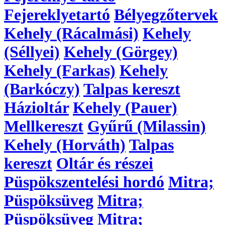
Fejereklyetartó
Bélyegzőtervek
Kehely (Rácalmási)
Kehely
(Séllyei)
Kehely (Görgey)
Kehely (Farkas)
Kehely
(Barkóczy)
Talpas kereszt
Házioltár
Kehely (Pauer)
Mellkereszt
Gyűrű (Milassin)
Kehely (Horváth)
Talpas
kereszt
Oltár és részei
Püspökszentelési hordó
Mitra;
Püspöksüveg
Mitra;
Püspöksüveg
Mitra;