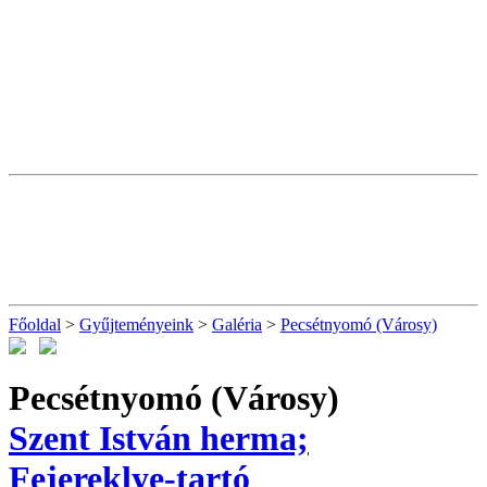
Főoldal
>
Gyűjteményeink
>
Galéria
>
Pecsétnyomó (Városy)
Pecsétnyomó (Városy)
Szent István herma;
Fejereklye-tartó