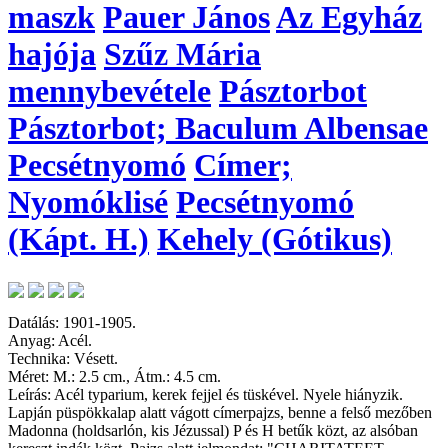
maszk
Pauer János
Az Egyház
hajója
Szűz Mária
mennybevétele
Pásztorbot
Pásztorbot; Baculum Albensae
Pecsétnyomó
Címer;
Nyomóklisé
Pecsétnyomó
(Kápt. H.)
Kehely (Gótikus)
Datálás: 1901-1905.
Anyag: Acél.
Technika: Vésett.
Méret: M.: 2.5 cm., Átm.: 4.5 cm.
Leírás: Acél typarium, kerek fejjel és tüskével. Nyele hiányzik.
Lapján püspökkalap alatt vágott címerpajzs, benne a felső mezőben
Madonna (holdsarlón, kis Jézussal) P és H betűk közt, az alsóban