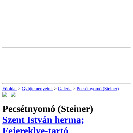
Főoldal
>
Gyűjteményeink
>
Galéria
>
Pecsétnyomó (Steiner)
Pecsétnyomó (Steiner)
Szent István herma;
Fejereklye-tartó