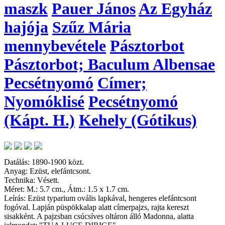
maszk
Pauer János
Az Egyház
hajója
Szűz Mária
mennybevétele
Pásztorbot
Pásztorbot; Baculum Albensae
Pecsétnyomó
Címer;
Nyomóklisé
Pecsétnyomó
(Kápt. H.)
Kehely (Gótikus)
Datálás: 1890-1900 közt.
Anyag: Ezüst, elefántcsont.
Technika: Vésett.
Méret: M.: 5.7 cm., Átm.: 1.5 x 1.7 cm.
Leírás: Ezüst typarium ovális lapkával, hengeres elefántcsont
fogóval. Lapján püspökkalap alatt címerpajzs, rajta kereszt
sisakként. A pajzsban csúcsíves oltáron álló Madonna, alatta