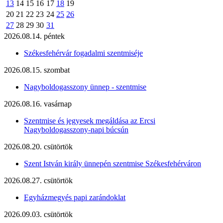
13
14
15
16
17
18
19
20
21
22
23
24
25
26
27
28
29
30
31
2026.08.14. péntek
Székesfehérvár fogadalmi szentmiséje
2026.08.15. szombat
Nagyboldogasszony ünnep - szentmise
2026.08.16. vasárnap
Szentmise és jegyesek megáldása az Ercsi
Nagyboldogasszony-napi búcsún
2026.08.20. csütörtök
Szent István király ünnepén szentmise Székesfehérváron
2026.08.27. csütörtök
Egyházmegyés papi zarándoklat
2026.09.03. csütörtök