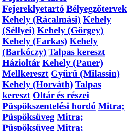
Fejereklyetartó
Bélyegzőtervek
Kehely (Rácalmási)
Kehely
(Séllyei)
Kehely (Görgey)
Kehely (Farkas)
Kehely
(Barkóczy)
Talpas kereszt
Házioltár
Kehely (Pauer)
Mellkereszt
Gyűrű (Milassin)
Kehely (Horváth)
Talpas
kereszt
Oltár és részei
Püspökszentelési hordó
Mitra;
Püspöksüveg
Mitra;
Püspöksüveg
Mitra;