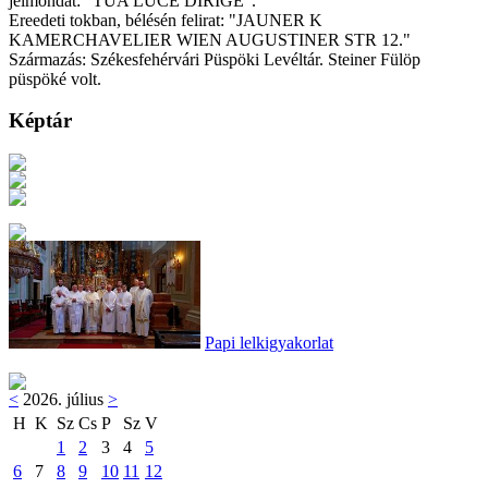
jelmondat: "TUA LUCE DIRIGE".
Ereedeti tokban, bélésén felirat: "JAUNER K
KAMERCHAVELIER WIEN AUGUSTINER STR 12."
Származás: Székesfehérvári Püspöki Levéltár. Steiner Fülöp
püspöké volt.
Képtár
Papi lelkigyakorlat
<
2026. július
>
H
K
Sz
Cs
P
Sz
V
1
2
3
4
5
6
7
8
9
10
11
12