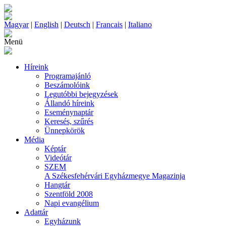
Magyar
|
English
|
Deutsch
|
Francais
|
Italiano
Menü
Híreink
Programajánló
Beszámolóink
Legutóbbi bejegyzések
Állandó híreink
Eseménynaptár
Keresés, szűrés
Ünnepkörök
Média
Képtár
Videótár
SZEM
A Székesfehérvári Egyházmegye Magazinja
Hangtár
Szentföld 2008
Napi evangélium
Adattár
Egyházunk