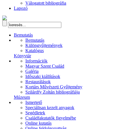
Válogatott bibliográfia
Lapozó
Bemutatás
Bemutatás
Különgyűjtemények
Katalógus
Könyvtár
Információk
Magyar Szent Család
Galéria
Időszaki kiállítások
Restaurálások
Kortárs Művészeti Gyűjtemény
Szilárdfy Zoltán bibliográfiája
Múzeum
Ismertető
Speciálisan kezelt anyagok
Segédletek
Családfakutatók figyelmébe
Online kutatás
Online feldolgozottság