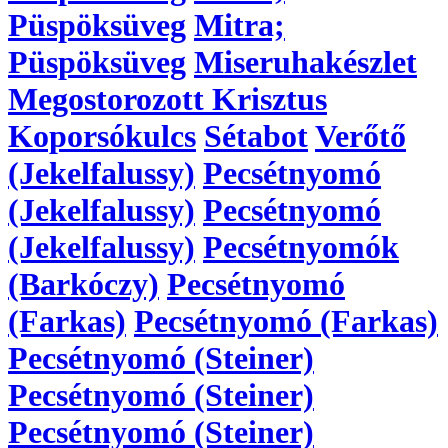
Püspöksüveg
Mitra;
Püspöksüveg
Miseruhakészlet
Megostorozott Krisztus
Koporsókulcs
Sétabot
Verőtő
(Jekelfalussy)
Pecsétnyomó
(Jekelfalussy)
Pecsétnyomó
(Jekelfalussy)
Pecsétnyomók
(Barkóczy)
Pecsétnyomó
(Farkas)
Pecsétnyomó (Farkas)
Pecsétnyomó (Steiner)
Pecsétnyomó (Steiner)
Pecsétnyomó (Steiner)