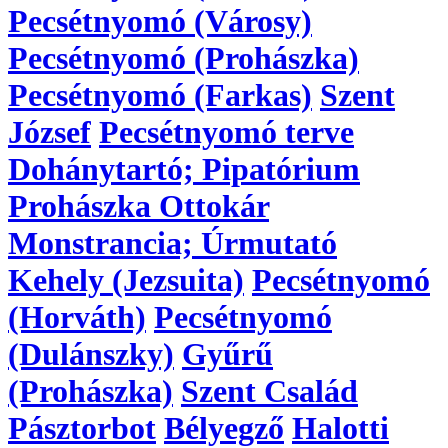
Pecsétnyomó (Városy)
Pecsétnyomó (Prohászka)
Pecsétnyomó (Farkas)
Szent
József
Pecsétnyomó terve
Dohánytartó; Pipatórium
Prohászka Ottokár
Monstrancia; Úrmutató
Kehely (Jezsuita)
Pecsétnyomó
(Horváth)
Pecsétnyomó
(Dulánszky)
Gyűrű
(Prohászka)
Szent Család
Pásztorbot
Bélyegző
Halotti