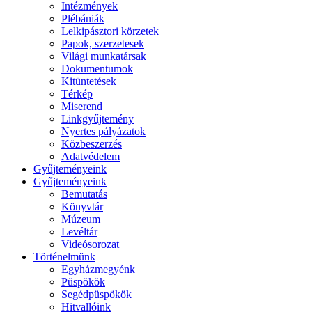
Intézmények
Plébániák
Lelkipásztori körzetek
Papok, szerzetesek
Világi munkatársak
Dokumentumok
Kitüntetések
Térkép
Miserend
Linkgyűjtemény
Nyertes pályázatok
Közbeszerzés
Adatvédelem
Gyűjteményeink
Gyűjteményeink
Bemutatás
Könyvtár
Múzeum
Levéltár
Videósorozat
Történelmünk
Egyházmegyénk
Püspökök
Segédpüspökök
Hitvallóink