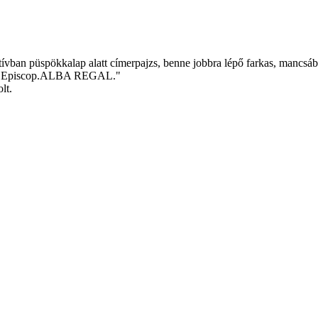
zitívban püspökkalap alatt címerpajzs, benne jobbra lépő farkas, mancsá
G. Episcop.ALBA REGAL."
lt.