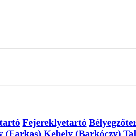
tartó
Fejereklyetartó
Bélyegzőte
y (Farkas)
Kehely (Barkóczy)
Tal