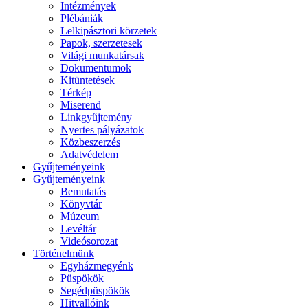
Intézmények
Plébániák
Lelkipásztori körzetek
Papok, szerzetesek
Világi munkatársak
Dokumentumok
Kitüntetések
Térkép
Miserend
Linkgyűjtemény
Nyertes pályázatok
Közbeszerzés
Adatvédelem
Gyűjteményeink
Gyűjteményeink
Bemutatás
Könyvtár
Múzeum
Levéltár
Videósorozat
Történelmünk
Egyházmegyénk
Püspökök
Segédpüspökök
Hitvallóink