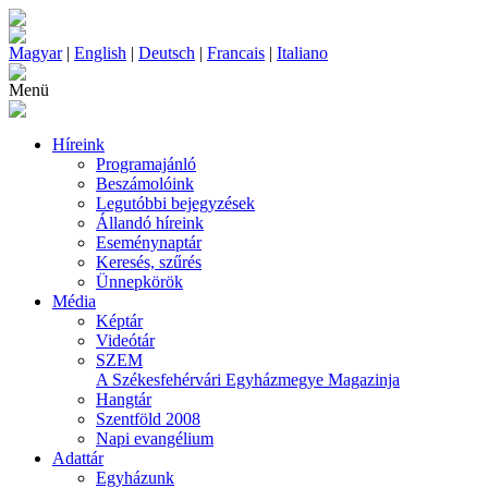
Magyar
|
English
|
Deutsch
|
Francais
|
Italiano
Menü
Híreink
Programajánló
Beszámolóink
Legutóbbi bejegyzések
Állandó híreink
Eseménynaptár
Keresés, szűrés
Ünnepkörök
Média
Képtár
Videótár
SZEM
A Székesfehérvári Egyházmegye Magazinja
Hangtár
Szentföld 2008
Napi evangélium
Adattár
Egyházunk