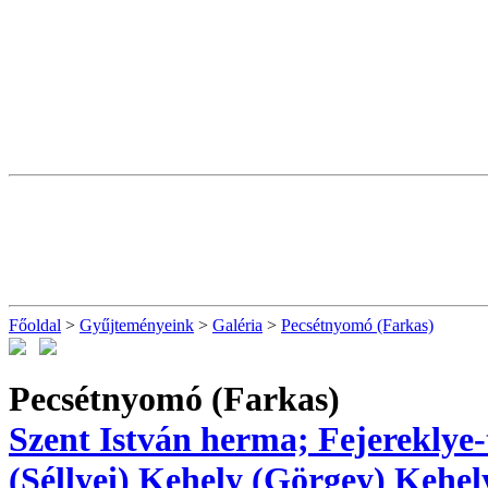
Főoldal
>
Gyűjteményeink
>
Galéria
>
Pecsétnyomó (Farkas)
Pecsétnyomó (Farkas)
Szent István herma; Fejereklye-
(Séllyei)
Kehely (Görgey)
Kehel