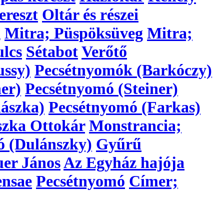
ereszt
Oltár és részei
g
Mitra; Püspöksüveg
Mitra;
lcs
Sétabot
Verőtő
ussy)
Pecsétnyomók (Barkóczy)
er)
Pecsétnyomó (Steiner)
ászka)
Pecsétnyomó (Farkas)
szka Ottokár
Monstrancia;
ó (Dulánszky)
Gyűrű
er János
Az Egyház hajója
ensae
Pecsétnyomó
Címer;