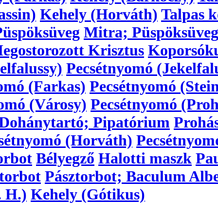
assin)
Kehely (Horváth)
Talpas k
Püspöksüveg
Mitra; Püspöksüve
egostorozott Krisztus
Koporsóku
lfalussy)
Pecsétnyomó (Jekelfal
omó (Farkas)
Pecsétnyomó (Stein
omó (Városy)
Pecsétnyomó (Proh
Dohánytartó; Pipatórium
Prohá
sétnyomó (Horváth)
Pecsétnyom
orbot
Bélyegző
Halotti maszk
Pau
torbot
Pásztorbot; Baculum Alb
 H.)
Kehely (Gótikus)