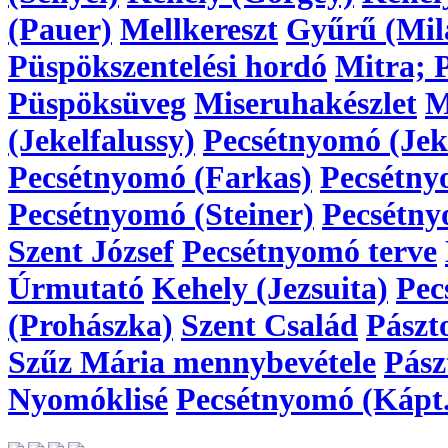
(Pauer)
Mellkereszt
Gyűrű (Mil
Püspökszentelési hordó
Mitra; 
Püspöksüveg
Miseruhakészlet
M
(Jekelfalussy)
Pecsétnyomó (Jeke
Pecsétnyomó (Farkas)
Pecsétny
Pecsétnyomó (Steiner)
Pecsétny
Szent József
Pecsétnyomó terve
Úrmutató
Kehely (Jezsuita)
Pec
(Prohászka)
Szent Család
Pászt
Szűz Mária mennybevétele
Pász
Nyomóklisé
Pecsétnyomó (Kápt.