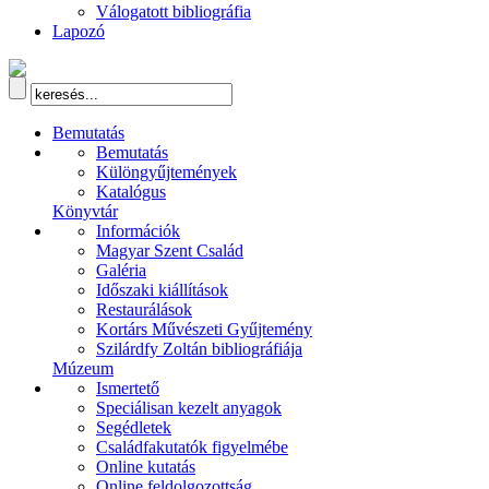
Válogatott bibliográfia
Lapozó
Bemutatás
Bemutatás
Különgyűjtemények
Katalógus
Könyvtár
Információk
Magyar Szent Család
Galéria
Időszaki kiállítások
Restaurálások
Kortárs Művészeti Gyűjtemény
Szilárdfy Zoltán bibliográfiája
Múzeum
Ismertető
Speciálisan kezelt anyagok
Segédletek
Családfakutatók figyelmébe
Online kutatás
Online feldolgozottság