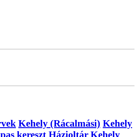
rvek
Kehely (Rácalmási)
Kehely
pas kereszt
Házioltár
Kehely