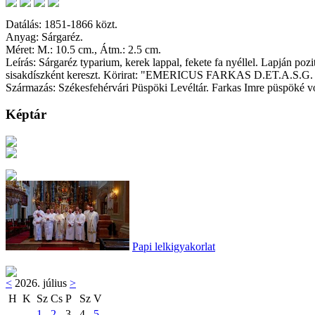
Datálás: 1851-1866 közt.
Anyag: Sárgaréz.
Méret: M.: 10.5 cm., Átm.: 2.5 cm.
Leírás: Sárgaréz typarium, kerek lappal, fekete fa nyéllel. Lapján po
sisakdíszként kereszt. Körirat: "EMERICUS FARKAS D.ET.A.S.
Származás: Székesfehérvári Püspöki Levéltár. Farkas Imre püspöké vo
Képtár
Papi lelkigyakorlat
<
2026. július
>
H
K
Sz
Cs
P
Sz
V
1
2
3
4
5