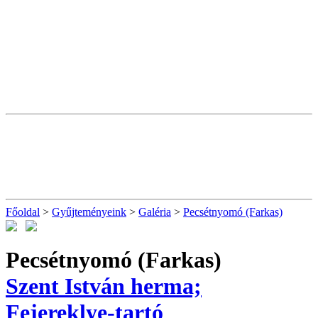
Főoldal
>
Gyűjteményeink
>
Galéria
>
Pecsétnyomó (Farkas)
Pecsétnyomó (Farkas)
Szent István herma;
Fejereklye-tartó