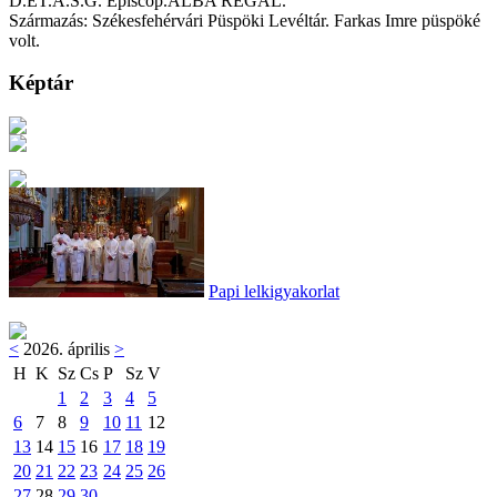
D.ET.A.S.G. Episcop.ALBA REGAL."
Származás: Székesfehérvári Püspöki Levéltár. Farkas Imre püspöké
volt.
Képtár
Papi lelkigyakorlat
<
2026. április
>
H
K
Sz
Cs
P
Sz
V
1
2
3
4
5
6
7
8
9
10
11
12
13
14
15
16
17
18
19
20
21
22
23
24
25
26
27
28
29
30