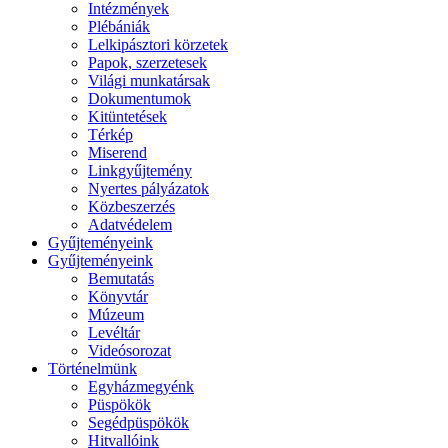
Intézmények
Plébániák
Lelkipásztori körzetek
Papok, szerzetesek
Világi munkatársak
Dokumentumok
Kitüntetések
Térkép
Miserend
Linkgyűjtemény
Nyertes pályázatok
Közbeszerzés
Adatvédelem
Gyűjteményeink
Gyűjteményeink
Bemutatás
Könyvtár
Múzeum
Levéltár
Videósorozat
Történelmünk
Egyházmegyénk
Püspökök
Segédpüspökök
Hitvallóink