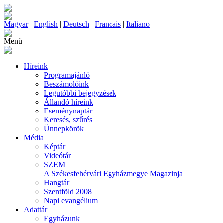
Magyar
|
English
|
Deutsch
|
Francais
|
Italiano
Menü
Híreink
Programajánló
Beszámolóink
Legutóbbi bejegyzések
Állandó híreink
Eseménynaptár
Keresés, szűrés
Ünnepkörök
Média
Képtár
Videótár
SZEM
A Székesfehérvári Egyházmegye Magazinja
Hangtár
Szentföld 2008
Napi evangélium
Adattár
Egyházunk