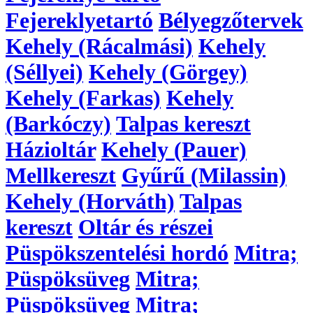
Fejereklyetartó
Bélyegzőtervek
Kehely (Rácalmási)
Kehely
(Séllyei)
Kehely (Görgey)
Kehely (Farkas)
Kehely
(Barkóczy)
Talpas kereszt
Házioltár
Kehely (Pauer)
Mellkereszt
Gyűrű (Milassin)
Kehely (Horváth)
Talpas
kereszt
Oltár és részei
Püspökszentelési hordó
Mitra;
Püspöksüveg
Mitra;
Püspöksüveg
Mitra;