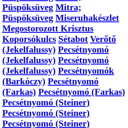
Püspöksüveg
Mitra;
Püspöksüveg
Miseruhakészlet
Megostorozott Krisztus
Koporsókulcs
Sétabot
Verőtő
(Jekelfalussy)
Pecsétnyomó
(Jekelfalussy)
Pecsétnyomó
(Jekelfalussy)
Pecsétnyomók
(Barkóczy)
Pecsétnyomó
(Farkas)
Pecsétnyomó (Farkas)
Pecsétnyomó (Steiner)
Pecsétnyomó (Steiner)
Pecsétnyomó (Steiner)