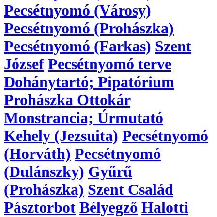
Pecsétnyomó (Városy)
Pecsétnyomó (Prohászka)
Pecsétnyomó (Farkas)
Szent
József
Pecsétnyomó terve
Dohánytartó; Pipatórium
Prohászka Ottokár
Monstrancia; Úrmutató
Kehely (Jezsuita)
Pecsétnyomó
(Horváth)
Pecsétnyomó
(Dulánszky)
Gyűrű
(Prohászka)
Szent Család
Pásztorbot
Bélyegző
Halotti