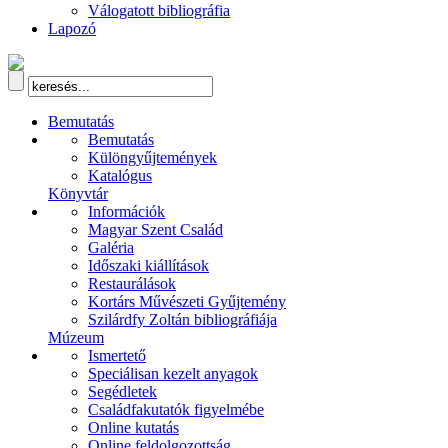
Válogatott bibliográfia
Lapozó
Bemutatás
Bemutatás
Különgyűjtemények
Katalógus
Könyvtár
Információk
Magyar Szent Család
Galéria
Időszaki kiállítások
Restaurálások
Kortárs Művészeti Gyűjtemény
Szilárdfy Zoltán bibliográfiája
Múzeum
Ismertető
Speciálisan kezelt anyagok
Segédletek
Családfakutatók figyelmébe
Online kutatás
Online feldolgozottság