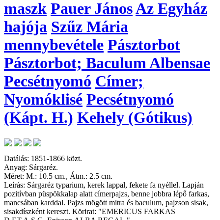
maszk
Pauer János
Az Egyház
hajója
Szűz Mária
mennybevétele
Pásztorbot
Pásztorbot; Baculum Albensae
Pecsétnyomó
Címer;
Nyomóklisé
Pecsétnyomó
(Kápt. H.)
Kehely (Gótikus)
Datálás: 1851-1866 közt.
Anyag: Sárgaréz.
Méret: M.: 10.5 cm., Átm.: 2.5 cm.
Leírás: Sárgaréz typarium, kerek lappal, fekete fa nyéllel. Lapján
pozitívban püspökkalap alatt címerpajzs, benne jobbra lépő farkas,
mancsában karddal. Pajzs mögött mitra és baculum, pajzson sisak,
sisakdíszként kereszt. Körirat: "EMERICUS FARKAS