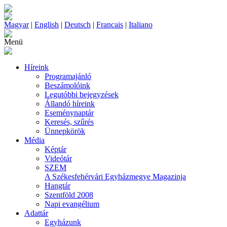
Magyar
|
English
|
Deutsch
|
Francais
|
Italiano
Menü
Híreink
Programajánló
Beszámolóink
Legutóbbi bejegyzések
Állandó híreink
Eseménynaptár
Keresés, szűrés
Ünnepkörök
Média
Képtár
Videótár
SZEM
A Székesfehérvári Egyházmegye Magazinja
Hangtár
Szentföld 2008
Napi evangélium
Adattár
Egyházunk