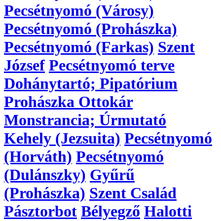
Pecsétnyomó (Városy)
Pecsétnyomó (Prohászka)
Pecsétnyomó (Farkas)
Szent
József
Pecsétnyomó terve
Dohánytartó; Pipatórium
Prohászka Ottokár
Monstrancia; Úrmutató
Kehely (Jezsuita)
Pecsétnyomó
(Horváth)
Pecsétnyomó
(Dulánszky)
Gyűrű
(Prohászka)
Szent Család
Pásztorbot
Bélyegző
Halotti