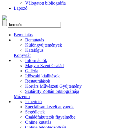
Válogatott bibliográfia
Lapozó
Bemutatás
Bemutatás
Különgyűjtemények
Katalógus
Könyvtár
Információk
Magyar Szent Család
Galéria
Időszaki kiállítások
Restaurálások
Kortárs Művészeti Gyűjtemény
Szilárdfy Zoltán bibliográfiája
Múzeum
Ismertető
Speciálisan kezelt anyagok
Segédletek
Családfakutatók figyelmébe
Online kutatás
Online feldolgozottság