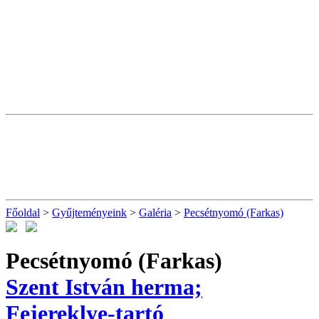
Főoldal
>
Gyűjteményeink
>
Galéria
>
Pecsétnyomó (Farkas)
Pecsétnyomó (Farkas)
Szent István herma;
Fejereklye-tartó