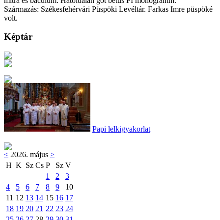
mitra és baculum. Hátoldalán gót betűs FI monogramm.
Származás: Székesfehérvári Püspöki Levéltár. Farkas Imre püspöké
volt.
Képtár
Papi lelkigyakorlat
<
2026. május
>
H
K
Sz
Cs
P
Sz
V
1
2
3
4
5
6
7
8
9
10
11
12
13
14
15
16
17
18
19
20
21
22
23
24
25
26
27
28
29
30
31