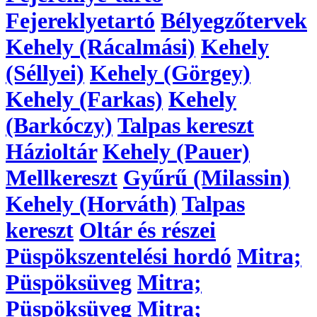
Fejereklyetartó
Bélyegzőtervek
Kehely (Rácalmási)
Kehely
(Séllyei)
Kehely (Görgey)
Kehely (Farkas)
Kehely
(Barkóczy)
Talpas kereszt
Házioltár
Kehely (Pauer)
Mellkereszt
Gyűrű (Milassin)
Kehely (Horváth)
Talpas
kereszt
Oltár és részei
Püspökszentelési hordó
Mitra;
Püspöksüveg
Mitra;
Püspöksüveg
Mitra;