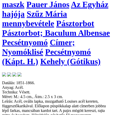
maszk
Pauer János
Az Egyház
hajója
Szűz Mária
mennybevétele
Pásztorbot
Pásztorbot; Baculum Albensae
Pecsétnyomó
Címer;
Nyomóklisé
Pecsétnyomó
(Kápt. H.)
Kehely (Gótikus)
Datálás: 1851-1866.
Anyag: Acél.
Technika: Vésett.
Méret: M.: 4.5 cm., Átm.: 2.5 x 3 cm.
Leírás: Acél, ovális lapka, mozgatható Louises acél kereten,
függesztőkarikával. Előlapon püspökkalap alatt címerben jobbra
lépő farkas, mancsában kardot tart. A pajzs mögött kereszt, rajta