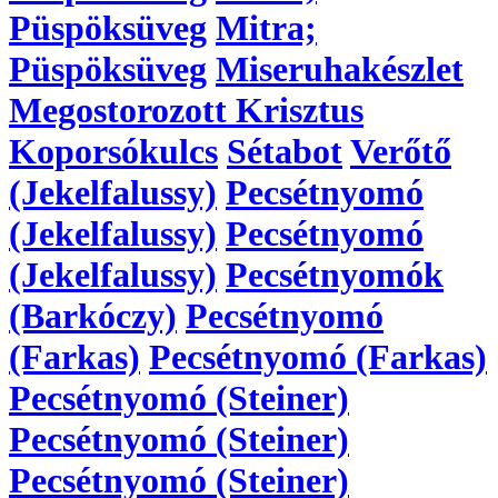
Püspöksüveg
Mitra;
Püspöksüveg
Miseruhakészlet
Megostorozott Krisztus
Koporsókulcs
Sétabot
Verőtő
(Jekelfalussy)
Pecsétnyomó
(Jekelfalussy)
Pecsétnyomó
(Jekelfalussy)
Pecsétnyomók
(Barkóczy)
Pecsétnyomó
(Farkas)
Pecsétnyomó (Farkas)
Pecsétnyomó (Steiner)
Pecsétnyomó (Steiner)
Pecsétnyomó (Steiner)