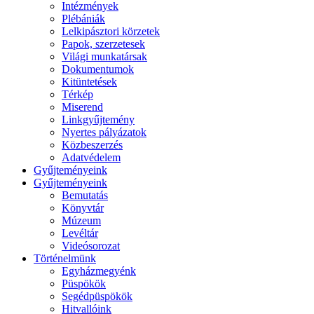
Intézmények
Plébániák
Lelkipásztori körzetek
Papok, szerzetesek
Világi munkatársak
Dokumentumok
Kitüntetések
Térkép
Miserend
Linkgyűjtemény
Nyertes pályázatok
Közbeszerzés
Adatvédelem
Gyűjteményeink
Gyűjteményeink
Bemutatás
Könyvtár
Múzeum
Levéltár
Videósorozat
Történelmünk
Egyházmegyénk
Püspökök
Segédpüspökök
Hitvallóink