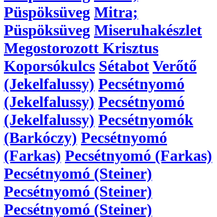
Püspöksüveg
Mitra;
Püspöksüveg
Miseruhakészlet
Megostorozott Krisztus
Koporsókulcs
Sétabot
Verőtő
(Jekelfalussy)
Pecsétnyomó
(Jekelfalussy)
Pecsétnyomó
(Jekelfalussy)
Pecsétnyomók
(Barkóczy)
Pecsétnyomó
(Farkas)
Pecsétnyomó (Farkas)
Pecsétnyomó (Steiner)
Pecsétnyomó (Steiner)
Pecsétnyomó (Steiner)