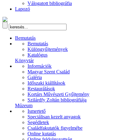
Válogatott bibliográfia
Lapozó
Bemutatás
Bemutatás
Különgyűjtemények
Katalógus
Könyvtár
Információk
Magyar Szent Család
Galéria
Időszaki kiállítások
Restaurálások
Kortárs Művészeti Gyűjtemény
Szilárdfy Zoltán bibliográfiája
Múzeum
Ismertető
Speciálisan kezelt anyagok
Segédletek
Családfakutatók figyelmébe
Online kutatás
Online feldolgozottság