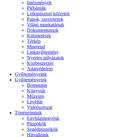
Intézmények
Plébániák
Lelkipásztori körzetek
Papok, szerzetesek
Világi munkatársak
Dokumentumok
Kitüntetések
Térkép
Miserend
Linkgyűjtemény
Nyertes pályázatok
Közbeszerzés
Adatvédelem
Gyűjteményeink
Gyűjteményeink
Bemutatás
Könyvtár
Múzeum
Levéltár
Videósorozat
Történelmünk
Egyházmegyénk
Püspökök
Segédpüspökök
Hitvallóink