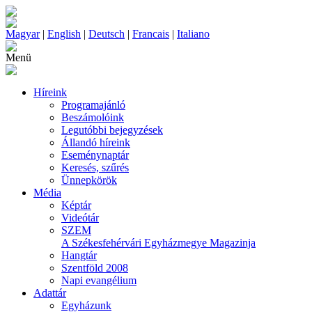
Magyar
|
English
|
Deutsch
|
Francais
|
Italiano
Menü
Híreink
Programajánló
Beszámolóink
Legutóbbi bejegyzések
Állandó híreink
Eseménynaptár
Keresés, szűrés
Ünnepkörök
Média
Képtár
Videótár
SZEM
A Székesfehérvári Egyházmegye Magazinja
Hangtár
Szentföld 2008
Napi evangélium
Adattár
Egyházunk