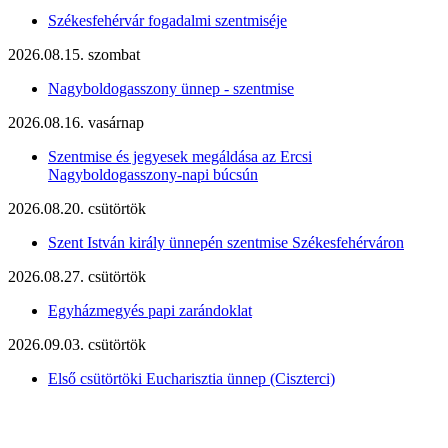
Székesfehérvár fogadalmi szentmiséje
2026.08.15. szombat
Nagyboldogasszony ünnep - szentmise
2026.08.16. vasárnap
Szentmise és jegyesek megáldása az Ercsi
Nagyboldogasszony-napi búcsún
2026.08.20. csütörtök
Szent István király ünnepén szentmise Székesfehérváron
2026.08.27. csütörtök
Egyházmegyés papi zarándoklat
2026.09.03. csütörtök
Első csütörtöki Eucharisztia ünnep (Ciszterci)