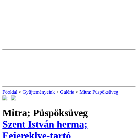
Főoldal
>
Gyűjteményeink
>
Galéria
>
Mitra; Püspöksüveg
Mitra; Püspöksüveg
Szent István herma;
Fejereklye-tartó