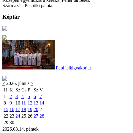
Közepén egyenlőszárú kereszt. Fehér taftbélés.
Származás: Püspöki palota.
Képtár
Papi lelkigyakorlat
<
2026. június
>
H
K
Sz
Cs
P
Sz
V
1
2
3
4
5
6
7
8
9
10
11
12
13
14
15
16
17
18
19
20
21
22
23
24
25
26
27
28
29
30
2026.08.14. péntek