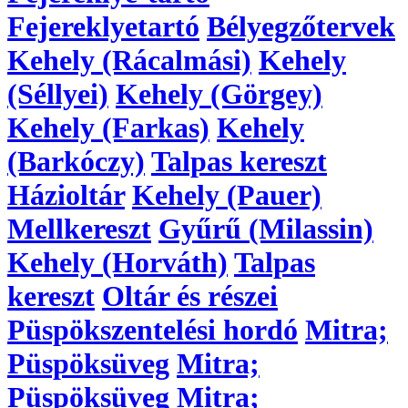
Fejereklyetartó
Bélyegzőtervek
Kehely (Rácalmási)
Kehely
(Séllyei)
Kehely (Görgey)
Kehely (Farkas)
Kehely
(Barkóczy)
Talpas kereszt
Házioltár
Kehely (Pauer)
Mellkereszt
Gyűrű (Milassin)
Kehely (Horváth)
Talpas
kereszt
Oltár és részei
Püspökszentelési hordó
Mitra;
Püspöksüveg
Mitra;
Püspöksüveg
Mitra;