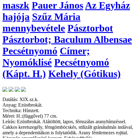
maszk
Pauer János
Az Egyház
hajója
Szűz Mária
mennybevétele
Pásztorbot
Pásztorbot; Baculum Albensae
Pecsétnyomó
Címer;
Nyomóklisé
Pecsétnyomó
(Kápt. H.)
Kehely (Gótikus)
Datálás: XIX.sz.k.
Anyag: Ezüstbrokát.
Technika: Hímzett.
Méret: H.:(függővel) 77 cm.
Leírás: Ezüstbrokát. Alátöltött, lapos, fémszálas aranyhímzéssel.
Cakkos keretszegély, fémgömböcskés, stilizált gránátalmás indával,
amely a dependentiákon is folytatódik. Arany fémlemezes rojttal.