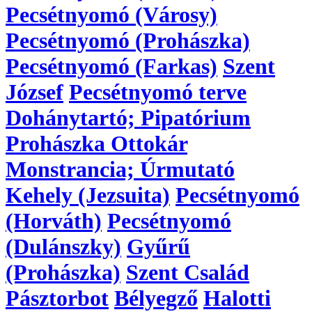
Pecsétnyomó (Városy)
Pecsétnyomó (Prohászka)
Pecsétnyomó (Farkas)
Szent
József
Pecsétnyomó terve
Dohánytartó; Pipatórium
Prohászka Ottokár
Monstrancia; Úrmutató
Kehely (Jezsuita)
Pecsétnyomó
(Horváth)
Pecsétnyomó
(Dulánszky)
Gyűrű
(Prohászka)
Szent Család
Pásztorbot
Bélyegző
Halotti