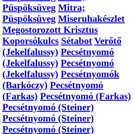
Püspöksüveg
Mitra;
Püspöksüveg
Miseruhakészlet
Megostorozott Krisztus
Koporsókulcs
Sétabot
Verőtő
(Jekelfalussy)
Pecsétnyomó
(Jekelfalussy)
Pecsétnyomó
(Jekelfalussy)
Pecsétnyomók
(Barkóczy)
Pecsétnyomó
(Farkas)
Pecsétnyomó (Farkas)
Pecsétnyomó (Steiner)
Pecsétnyomó (Steiner)
Pecsétnyomó (Steiner)