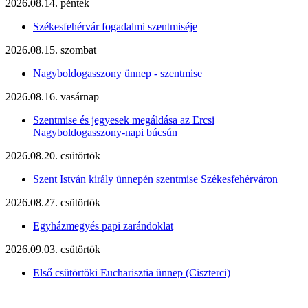
2026.08.14. péntek
Székesfehérvár fogadalmi szentmiséje
2026.08.15. szombat
Nagyboldogasszony ünnep - szentmise
2026.08.16. vasárnap
Szentmise és jegyesek megáldása az Ercsi
Nagyboldogasszony-napi búcsún
2026.08.20. csütörtök
Szent István király ünnepén szentmise Székesfehérváron
2026.08.27. csütörtök
Egyházmegyés papi zarándoklat
2026.09.03. csütörtök
Első csütörtöki Eucharisztia ünnep (Ciszterci)