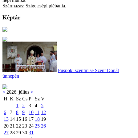
népi munka.
Származás: Szigetcsépi plébánia.
Képtár
Püspöki szentmise Szent Donát
ünnepén
<
2026. július
>
H
K
Sz
Cs
P
Sz
V
1
2
3
4
5
6
7
8
9
10
11
12
13
14
15
16
17
18
19
20
21
22
23
24
25
26
27
28
29
30
31