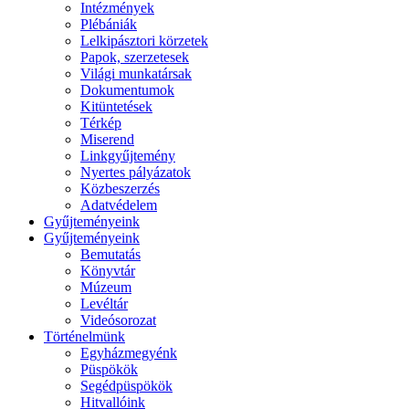
Intézmények
Plébániák
Lelkipásztori körzetek
Papok, szerzetesek
Világi munkatársak
Dokumentumok
Kitüntetések
Térkép
Miserend
Linkgyűjtemény
Nyertes pályázatok
Közbeszerzés
Adatvédelem
Gyűjteményeink
Gyűjteményeink
Bemutatás
Könyvtár
Múzeum
Levéltár
Videósorozat
Történelmünk
Egyházmegyénk
Püspökök
Segédpüspökök
Hitvallóink