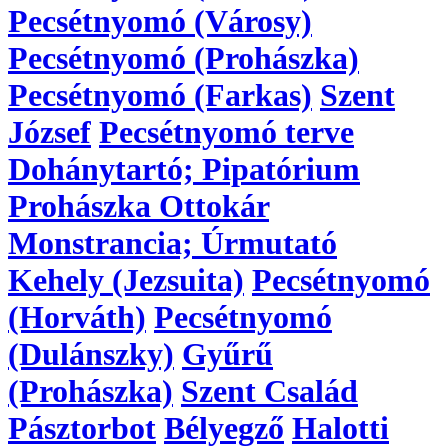
Pecsétnyomó (Városy)
Pecsétnyomó (Prohászka)
Pecsétnyomó (Farkas)
Szent
József
Pecsétnyomó terve
Dohánytartó; Pipatórium
Prohászka Ottokár
Monstrancia; Úrmutató
Kehely (Jezsuita)
Pecsétnyomó
(Horváth)
Pecsétnyomó
(Dulánszky)
Gyűrű
(Prohászka)
Szent Család
Pásztorbot
Bélyegző
Halotti