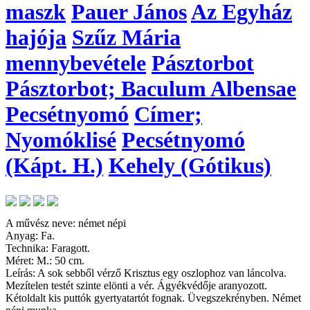
maszk
Pauer János
Az Egyház
hajója
Szűz Mária
mennybevétele
Pásztorbot
Pásztorbot; Baculum Albensae
Pecsétnyomó
Címer;
Nyomóklisé
Pecsétnyomó
(Kápt. H.)
Kehely (Gótikus)
A művész neve: német népi
Anyag: Fa.
Technika: Faragott.
Méret: M.: 50 cm.
Leírás: A sok sebből vérző Krisztus egy oszlophoz van láncolva.
Mezítelen testét szinte elönti a vér. Ágyékvédője aranyozott.
Kétoldalt kis puttók gyertyatartót fognak. Üvegszekrényben. Német