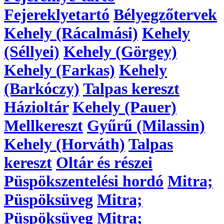
Fejereklyetartó
Bélyegzőtervek
Kehely (Rácalmási)
Kehely
(Séllyei)
Kehely (Görgey)
Kehely (Farkas)
Kehely
(Barkóczy)
Talpas kereszt
Házioltár
Kehely (Pauer)
Mellkereszt
Gyűrű (Milassin)
Kehely (Horváth)
Talpas
kereszt
Oltár és részei
Püspökszentelési hordó
Mitra;
Püspöksüveg
Mitra;
Püspöksüveg
Mitra;