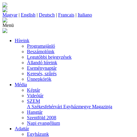
Magyar
|
English
|
Deutsch
|
Francais
|
Italiano
Menü
Híreink
Programajánló
Beszámolóink
Legutóbbi bejegyzések
Állandó híreink
Eseménynaptár
Keresés, szűrés
Ünnepkörök
Média
Képtár
Videótár
SZEM
A Székesfehérvári Egyházmegye Magazinja
Hangtár
Szentföld 2008
Napi evangélium
Adattár
Egyházunk