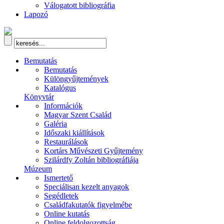
Válogatott bibliográfia
Lapozó
Bemutatás
Bemutatás
Különgyűjtemények
Katalógus
Könyvtár
Információk
Magyar Szent Család
Galéria
Időszaki kiállítások
Restaurálások
Kortárs Művészeti Gyűjtemény
Szilárdfy Zoltán bibliográfiája
Múzeum
Ismertető
Speciálisan kezelt anyagok
Segédletek
Családfakutatók figyelmébe
Online kutatás
Online feldolgozottság