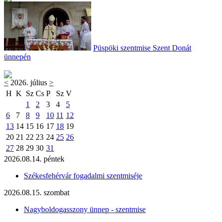
Püspöki szentmise Szent Donát
ünnepén
<
2026. július
>
H
K
Sz
Cs
P
Sz
V
1
2
3
4
5
6
7
8
9
10
11
12
13
14
15
16
17
18
19
20
21
22
23
24
25
26
27
28
29
30
31
2026.08.14. péntek
Székesfehérvár fogadalmi szentmiséje
2026.08.15. szombat
Nagyboldogasszony ünnep - szentmise