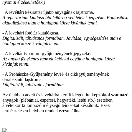
nyomai érzékelhetőek.)
- A levéltári kézirattár újabb anyagának lajstroma.
A repertórium kiadása óta leltárba vett tételek jegyzéke. Pontosítása,
aktualizálása után e honlapon közzé kívánjuk tenni.
- A levéltári fotótár katalógusa.
Digitalizált, táblázatos formában. Javítása, egységesítése után e
honlapon közzé kívánjuk tenni.
- A levéltár typarium-gyűjteményének jegyzéke.
Az anyag fényképes reprodukcióival együtt e honlapon közzé
kívánjuk tenni.
- A Prohászka-Gyűjtemény levél- és cikkgyűjteményének
darabszintű lajstroma
Digitalizált, táblázatos formában.
Az újabban átvett és levéltárba került idegen iratképzőktől származó
anyagok (plébániai, esperesi, hagyatéki, letéti stb.) esetében
átvételkor különböző mélységű leírásokat készítünk. Ezek
természetesen helyben rendelkezésre állnak.