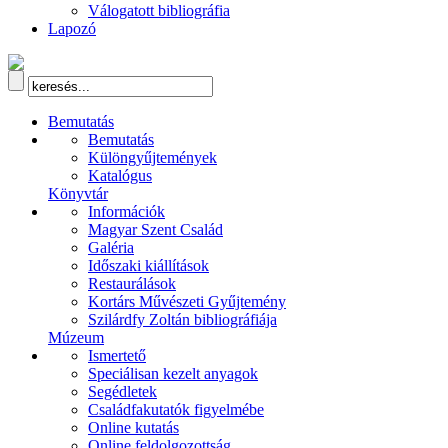
Válogatott bibliográfia
Lapozó
Bemutatás
Bemutatás
Különgyűjtemények
Katalógus
Könyvtár
Információk
Magyar Szent Család
Galéria
Időszaki kiállítások
Restaurálások
Kortárs Művészeti Gyűjtemény
Szilárdfy Zoltán bibliográfiája
Múzeum
Ismertető
Speciálisan kezelt anyagok
Segédletek
Családfakutatók figyelmébe
Online kutatás
Online feldolgozottság