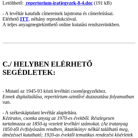
Letölthető:
repertorium-iratjegyzek-8-4.doc
(191 kB)
- A levéltár katafalk címereinek lajstroma és címerleírásai.
Elérhető
ITT
, néhány reprodukcióval.
A
teljes anyagmegtekinthető online kutatási rendszerünkben.
C./ HELYBEN ELÉRHETŐ
SEGÉDLETEK:
- Mutató az 1945-93 közti levéltári csomójegyzékhez.
Ennek digitalizálása, repertórium-szintűvé duzzasztása folyamatban
van.
- A székeskáptalani levéltár alapleltára.
Kéziratos, csonka anyag az 1970-es évekből. Részlegesen
tartalmazza az 1850-ig vezetett levéltári számokat. (Az iratanyag
1850-től év/folyószám rendben, iktatókönyv nélkül található meg,
átnézéssel kutatható; 1920-as évektől tematikus rendezési kísérletek