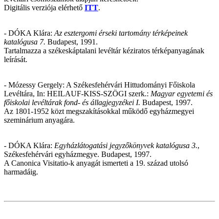
D
igitális verziója elérhető
ITT
.
- DÓKA Klára:
Az esztergomi érseki tartomány térképeinek
katalógusa 7.
Budapest, 1991
.
T
artalmazza a székeskáptalani levéltár kéziratos térképanyagának
leírását.
- Mózessy Gergely: A Székesfehérvári Hittudományi Főiskola
Levéltára, In: HEILAUF-KISS-SZÖGI szerk.:
Magyar egyetemi és
főiskolai levéltárak fond- és állagjegyzékei I.
Budapest, 1997.
Az 1801-1952 közt megszakításokkal működő egyházmegyei
szeminárium anyagára.
- DÓKA Klára:
Egyházlátogatási jegyzőkönyvek katalógusa 3.
,
Székesfehérvári egyházmegye. Budapest, 1997.
A Canonica Visitatio-k anyagát ismerteti a 19. század utolsó
harmadáig.