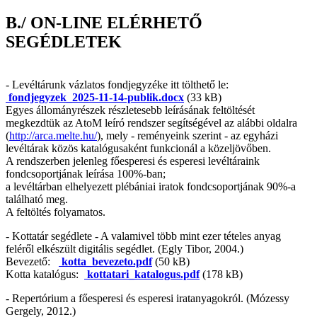
B./ ON-LINE ELÉRHETŐ
SEGÉDLETEK
- Levéltárunk vázlatos fondjegyzéke itt tölthető le:
fondjegyzek_2025-11-14-publik.docx
(33 kB)
Egyes állományrészek részletesebb leírásának feltöltését
megkezdtük az AtoM leíró rendszer segítségével az alábbi oldalra
(
http://arca.melte.hu/
), mely - reményeink szerint - az egyházi
levéltárak közös katalógusaként funkcionál a közeljövőben.
A rendszerben jelenleg főesperesi és esperesi levéltáraink
fondcsoportjának leírása 100%-ban;
a levéltárban elhelyezett plébániai iratok fondcsoportjának 90%-a
található meg.
A feltöltés folyamatos.
- Kottatár segédlete - A valamivel több mint ezer tételes anyag
feléről elkészült digitális segédlet. (Egly Tibor, 2004.)
Bevezető:
kotta_bevezeto.pdf
(50 kB)
Kotta katalógus:
kottatari_katalogus.pdf
(178 kB)
- Repertórium a főesperesi és esperesi iratanyagokról. (Mózessy
Gergely, 2012.)