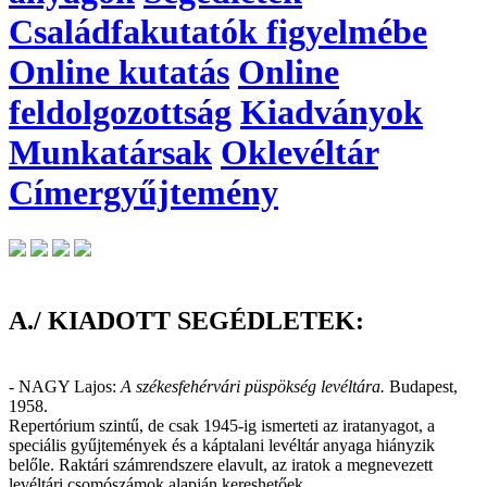
Családfakutatók figyelmébe
Online kutatás
Online
feldolgozottság
Kiadványok
Munkatársak
Oklevéltár
Címergyűjtemény
A./ KIADOTT SEGÉDLETEK:
- NAGY Lajos:
A székesfehérvári püspökség levéltára.
Budapest,
1958.
Repertórium szintű, de csak 1945-ig ismerteti az iratanyagot, a
speciális gyűjtemények és a káptalani levéltár anyaga hiányzik
belőle. Raktári számrendszere elavult, az iratok a megnevezett
levéltári csomószámok alapján kereshetőek.