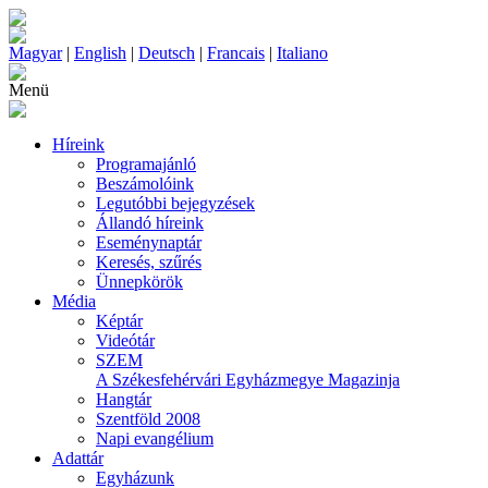
Magyar
|
English
|
Deutsch
|
Francais
|
Italiano
Menü
Híreink
Programajánló
Beszámolóink
Legutóbbi bejegyzések
Állandó híreink
Eseménynaptár
Keresés, szűrés
Ünnepkörök
Média
Képtár
Videótár
SZEM
A Székesfehérvári Egyházmegye Magazinja
Hangtár
Szentföld 2008
Napi evangélium
Adattár
Egyházunk