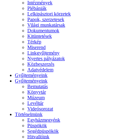
Intézmények
Plébániák
Lelkipásztori körzetek
Papok, szerzetesek
Világi munkatársak
Dokumentumok
Kitüntetések
Térkép
Miserend
Linkgyűjtemény
Nyertes pályázatok
Közbeszerzés
Adatvédelem
Gyűjteményeink
Gyűjteményeink
Bemutatás
Könyvtár
Múzeum
Levéltár
Videósorozat
Történelmünk
Egyházmegyénk
Püspökök
Segédpüspökök
Hitvallóink