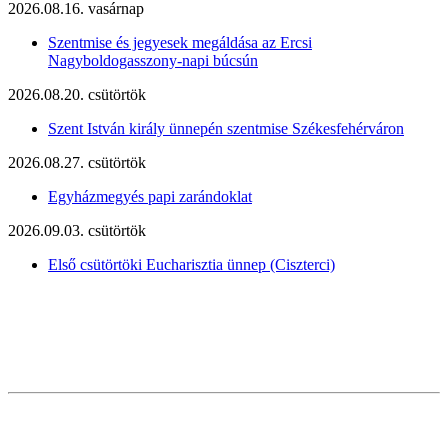
2026.08.16. vasárnap
Szentmise és jegyesek megáldása az Ercsi
Nagyboldogasszony-napi búcsún
2026.08.20. csütörtök
Szent István király ünnepén szentmise Székesfehérváron
2026.08.27. csütörtök
Egyházmegyés papi zarándoklat
2026.09.03. csütörtök
Első csütörtöki Eucharisztia ünnep (Ciszterci)