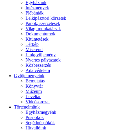
Egyházunk
Intézmények
Plébániák
Lelkipásztori körzetek
Papok, szerzetesek
Világi munkatársak
Dokumentumok
Kitüntetések
Térkép
Miserend
Linkgyűjtemény
Nyertes pályázatok
Közbeszerzés
Adatvédelem
Gyűjteményeink
Bemutatás
Könyvtár
Múzeum
Levéltár
Videósorozat
Történelmünk
Egyházmegyénk
Püspökök
Segédpüspökök
Hitvallóink