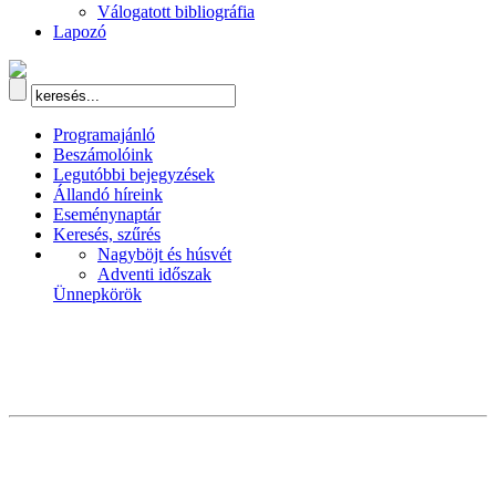
Válogatott bibliográfia
Lapozó
Programajánló
Beszámolóink
Legutóbbi bejegyzések
Állandó híreink
Eseménynaptár
Keresés, szűrés
Nagyböjt és húsvét
Adventi időszak
Ünnepkörök