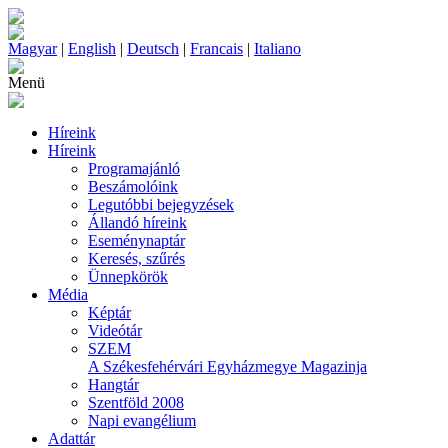
Magyar
|
English
|
Deutsch
|
Francais
|
Italiano
Menü
Híreink
Híreink
Programajánló
Beszámolóink
Legutóbbi bejegyzések
Állandó híreink
Eseménynaptár
Keresés, szűrés
Ünnepkörök
Média
Képtár
Videótár
SZEM
A Székesfehérvári Egyházmegye Magazinja
Hangtár
Szentföld 2008
Napi evangélium
Adattár