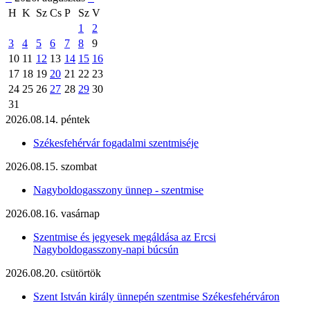
H
K
Sz
Cs
P
Sz
V
1
2
3
4
5
6
7
8
9
10
11
12
13
14
15
16
17
18
19
20
21
22
23
24
25
26
27
28
29
30
31
2026.08.14. péntek
Székesfehérvár fogadalmi szentmiséje
2026.08.15. szombat
Nagyboldogasszony ünnep - szentmise
2026.08.16. vasárnap
Szentmise és jegyesek megáldása az Ercsi
Nagyboldogasszony-napi búcsún
2026.08.20. csütörtök
Szent István király ünnepén szentmise Székesfehérváron