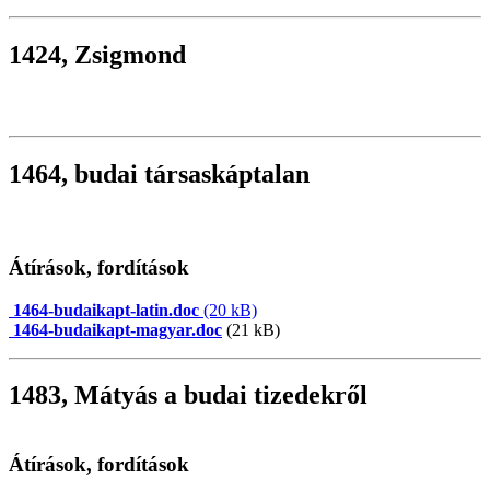
1424, Zsigmond
1464, budai társaskáptalan
Átírások, fordítások
1464-budaikapt-latin.doc
(20 kB)
1464-budaikapt-magyar.doc
(21 kB)
1483, Mátyás a budai tizedekről
Átírások, fordítások