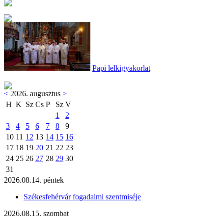
Papi lelkigyakorlat
<
2026. augusztus
>
H
K
Sz
Cs
P
Sz
V
1
2
3
4
5
6
7
8
9
10
11
12
13
14
15
16
17
18
19
20
21
22
23
24
25
26
27
28
29
30
31
2026.08.14. péntek
Székesfehérvár fogadalmi szentmiséje
2026.08.15. szombat