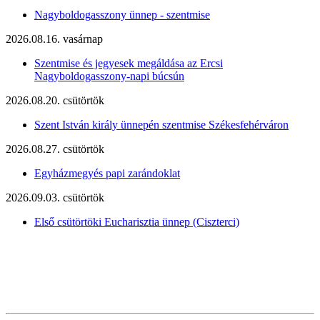
Nagyboldogasszony ünnep - szentmise
2026.08.16. vasárnap
Szentmise és jegyesek megáldása az Ercsi
Nagyboldogasszony-napi búcsún
2026.08.20. csütörtök
Szent István király ünnepén szentmise Székesfehérváron
2026.08.27. csütörtök
Egyházmegyés papi zarándoklat
2026.09.03. csütörtök
Első csütörtöki Eucharisztia ünnep (Ciszterci)