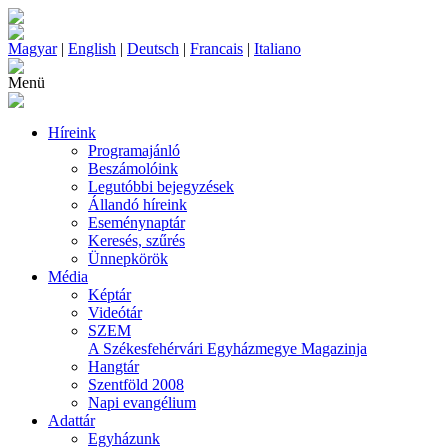
Magyar
|
English
|
Deutsch
|
Francais
|
Italiano
Menü
Híreink
Programajánló
Beszámolóink
Legutóbbi bejegyzések
Állandó híreink
Eseménynaptár
Keresés, szűrés
Ünnepkörök
Média
Képtár
Videótár
SZEM
A Székesfehérvári Egyházmegye Magazinja
Hangtár
Szentföld 2008
Napi evangélium
Adattár
Egyházunk