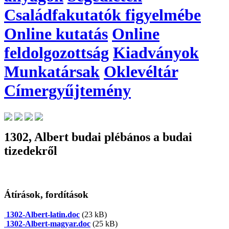
Családfakutatók figyelmébe
Online kutatás
Online
feldolgozottság
Kiadványok
Munkatársak
Oklevéltár
Címergyűjtemény
1302, Albert budai plébános a budai
tizedekről
Átírások, fordítások
1302-Albert-latin.doc
(23 kB)
1302-Albert-magyar.doc
(25 kB)