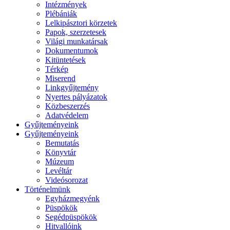
Intézmények
Plébániák
Lelkipásztori körzetek
Papok, szerzetesek
Világi munkatársak
Dokumentumok
Kitüntetések
Térkép
Miserend
Linkgyűjtemény
Nyertes pályázatok
Közbeszerzés
Adatvédelem
Gyűjteményeink
Gyűjteményeink
Bemutatás
Könyvtár
Múzeum
Levéltár
Videósorozat
Történelmünk
Egyházmegyénk
Püspökök
Segédpüspökök
Hitvallóink