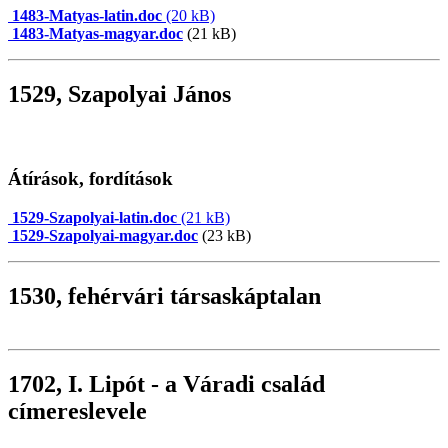
1483-Matyas-latin.doc
(20 kB)
1483-Matyas-magyar.doc
(21 kB)
1529, Szapolyai János
Átírások, fordítások
1529-Szapolyai-latin.doc
(21 kB)
1529-Szapolyai-magyar.doc
(23 kB)
1530, fehérvári társaskáptalan
1702, I. Lipót - a Váradi család
címereslevele