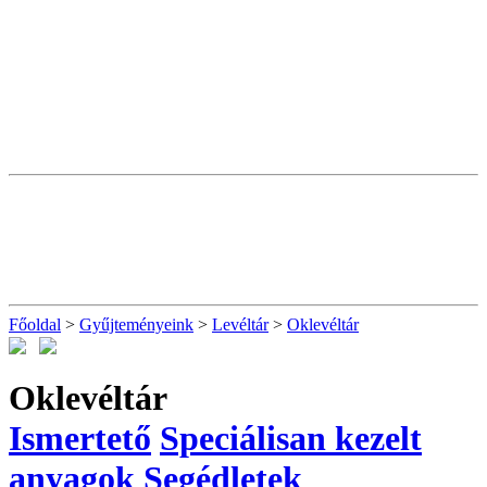
Főoldal
>
Gyűjteményeink
>
Levéltár
>
Oklevéltár
Oklevéltár
Ismertető
Speciálisan kezelt
anyagok
Segédletek