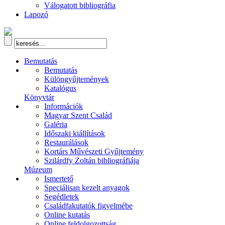
Válogatott bibliográfia
Lapozó
Bemutatás
Bemutatás
Különgyűjtemények
Katalógus
Könyvtár
Információk
Magyar Szent Család
Galéria
Időszaki kiállítások
Restaurálások
Kortárs Művészeti Gyűjtemény
Szilárdfy Zoltán bibliográfiája
Múzeum
Ismertető
Speciálisan kezelt anyagok
Segédletek
Családfakutatók figyelmébe
Online kutatás
Online feldolgozottság