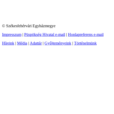
© Székesfehérvári Egyházmegye
Impresszum
|
Püspökség Hivatal e-mail
|
Honlapreferens e-mail
Híreink
|
Média
|
Adattár
|
Gyűjteményeink
|
Történelmünk