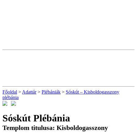
Főoldal
>
Adattár
>
Plébániák
>
Sóskút – Kisboldogasszony
plébánia
Sóskút Plébánia
Templom titulusa: Kisboldogasszony