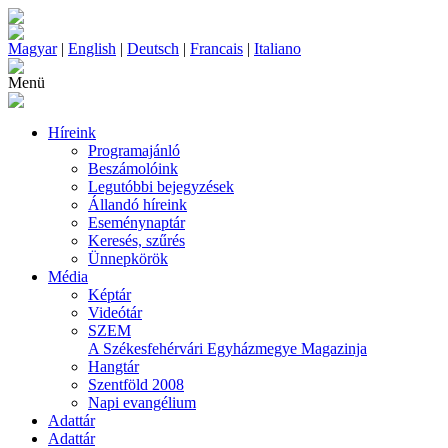
Magyar
|
English
|
Deutsch
|
Francais
|
Italiano
Menü
Híreink
Programajánló
Beszámolóink
Legutóbbi bejegyzések
Állandó híreink
Eseménynaptár
Keresés, szűrés
Ünnepkörök
Média
Képtár
Videótár
SZEM
A Székesfehérvári Egyházmegye Magazinja
Hangtár
Szentföld 2008
Napi evangélium
Adattár
Adattár