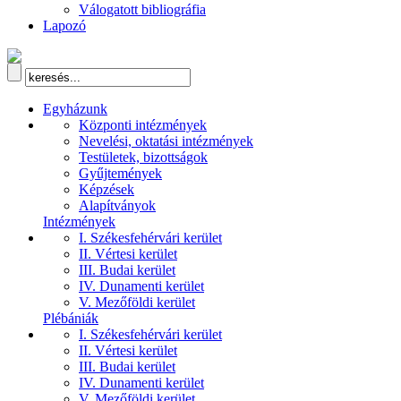
Válogatott bibliográfia
Lapozó
Egyházunk
Központi intézmények
Nevelési, oktatási intézmények
Testületek, bizottságok
Gyűjtemények
Képzések
Alapítványok
Intézmények
I. Székesfehérvári kerület
II. Vértesi kerület
III. Budai kerület
IV. Dunamenti kerület
V. Mezőföldi kerület
Plébániák
I. Székesfehérvári kerület
II. Vértesi kerület
III. Budai kerület
IV. Dunamenti kerület
V. Mezőföldi kerület