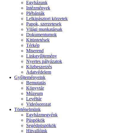
Egyházunk
Intézmények
Plébániák
Lelkipásztori körzetek
Papok, szerzetesek
Világi munkatársak
Dokumentumok
Kitüntetések
Térkép
Miserend
Linkgyűjtemény
Nyertes pályázatok
Közbeszerzés
Adatvédelem
Gyűjteményeink
Bemutatás
Könyvtár
Múzeum
Levéltár
Videósorozat
Történelmünk
Egyházmegyénk
Püspökök
Segédpüspökök
Hitvallóink