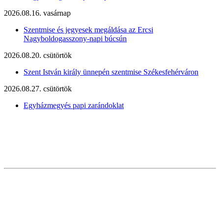
2026.08.16. vasárnap
Szentmise és jegyesek megáldása az Ercsi
Nagyboldogasszony-napi búcsún
2026.08.20. csütörtök
Szent István király ünnepén szentmise Székesfehérváron
2026.08.27. csütörtök
Egyházmegyés papi zarándoklat