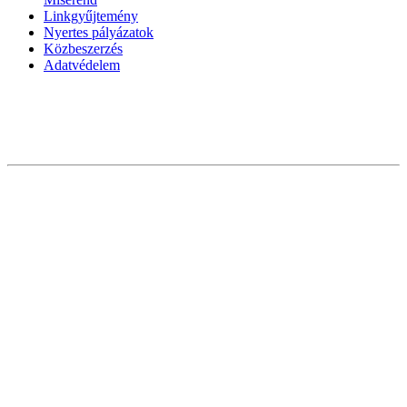
Linkgyűjtemény
Nyertes pályázatok
Közbeszerzés
Adatvédelem