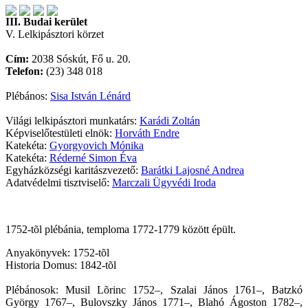
III. Budai kerület
V. Lelkipásztori körzet
Cím:
2038 Sóskút, Fő u. 20.
Telefon:
(23) 348 018
Plébános:
Sisa István Lénárd
Világi lelkipásztori munkatárs:
Karádi Zoltán
Képviselőtestületi elnök:
Horváth Endre
Katekéta:
Gyorgyovich Mónika
Katekéta:
Réderné Simon Éva
Egyházközségi karitászvezető:
Barátki Lajosné Andrea
Adatvédelmi tisztviselő:
Marczali Ügyvédi Iroda
1752-tõl plébánia, temploma 1772-1779 között épült.
Anyakönyvek: 1752-tõl
Historia Domus: 1842-tõl
Plébánosok: Musil Lõrinc 1752–, Szalai János 1761–, Batzkó
György 1767–, Bulovszky János 1771–, Blahó Ágoston 1782–,