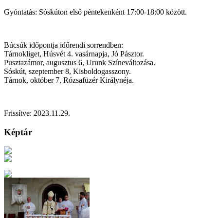
Gyóntatás: Sóskúton első péntekenként 17:00-18:00 között.
Búcsúk időpontja időrendi sorrendben:
Tárnokliget, Húsvét 4. vasárnapja, Jó Pásztor.
Pusztazámor, augusztus 6, Urunk Színeváltozása.
Sóskút, szeptember 8, Kisboldogasszony.
Tárnok, október 7, Rózsafüzér Királynéja.
Frissítve: 2023.11.29.
Képtár