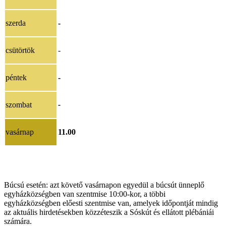
szerda
-
csütörtök
-
péntek
-
szombat
-
vasárnap
11.00
Búcsú esetén: azt követő vasárnapon egyedül a búcsút ünneplő
egyházközségben van szentmise 10:00-kor, a többi
egyházközségben előesti szentmise van, amelyek időpontját mindig
az aktuális hirdetésekben közzéteszik a Sóskút és ellátott plébániái
számára.