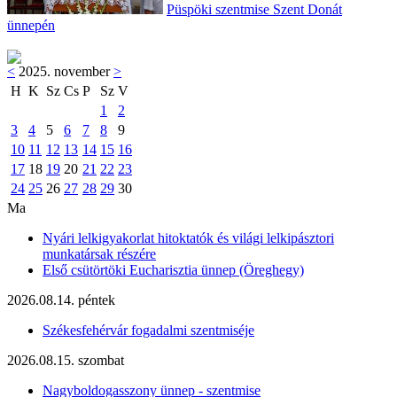
Püspöki szentmise Szent Donát
ünnepén
<
2025. november
>
H
K
Sz
Cs
P
Sz
V
1
2
3
4
5
6
7
8
9
10
11
12
13
14
15
16
17
18
19
20
21
22
23
24
25
26
27
28
29
30
Ma
Nyári lelkigyakorlat hitoktatók és világi lelkipásztori
munkatársak részére
Első csütörtöki Eucharisztia ünnep (Öreghegy)
2026.08.14. péntek
Székesfehérvár fogadalmi szentmiséje
2026.08.15. szombat
Nagyboldogasszony ünnep - szentmise