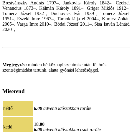
Brestyánszky András 1797–, Jankovits Károly 1842–, Czeizel
Venancius 1873–, Kálmán Károly 1891–, Griger Miklós 1912–,
Tomecz József 1932–, Duchovics Iván 1939–, Tomecz József
1951–, Eszéki Imre 1967–, Tárnok látja el 2004–, Kurucz Zoltán
2005–, Varga Imre 2010–, Bódai József 2011–, Sisa István Lénárd
2020
–,
Megjegyzés:
minden hétköznapi szentmise után fél órás
szentségimádást tartunk, alatta gyónási lehetőséggel.
Miserend
hétfő
6.00
adventi időszakban roráte
18.00
kedd
6.00
adventi időszakban csak roráte