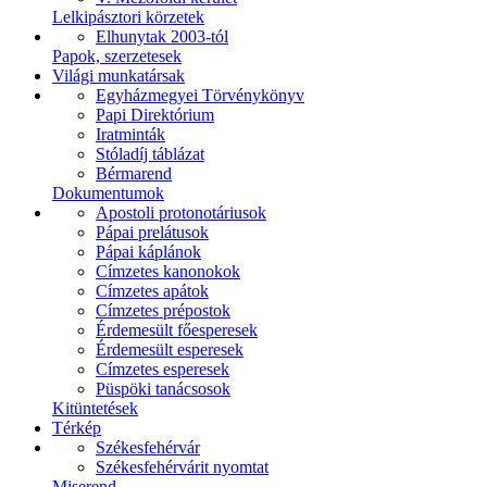
Lelkipásztori körzetek
Elhunytak 2003-tól
Papok, szerzetesek
Világi munkatársak
Egyházmegyei Törvénykönyv
Papi Direktórium
Iratminták
Stóladíj táblázat
Bérmarend
Dokumentumok
Apostoli protonotáriusok
Pápai prelátusok
Pápai káplánok
Címzetes kanonokok
Címzetes apátok
Címzetes prépostok
Érdemesült főesperesek
Érdemesült esperesek
Címzetes esperesek
Püspöki tanácsosok
Kitüntetések
Térkép
Székesfehérvár
Székesfehérvárit nyomtat
Miserend