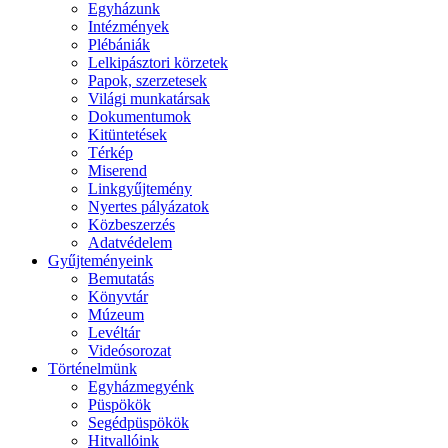
Egyházunk
Intézmények
Plébániák
Lelkipásztori körzetek
Papok, szerzetesek
Világi munkatársak
Dokumentumok
Kitüntetések
Térkép
Miserend
Linkgyűjtemény
Nyertes pályázatok
Közbeszerzés
Adatvédelem
Gyűjteményeink
Bemutatás
Könyvtár
Múzeum
Levéltár
Videósorozat
Történelmünk
Egyházmegyénk
Püspökök
Segédpüspökök
Hitvallóink