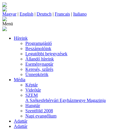
Magyar
|
English
|
Deutsch
|
Francais
|
Italiano
Menü
Híreink
Programajánló
Beszámolóink
Legutóbbi bejegyzések
Állandó híreink
Eseménynaptár
Keresés, szűrés
Ünnepkörök
Média
Képtár
Videótár
SZEM
A Székesfehérvári Egyházmegye Magazinja
Hangtár
Szentföld 2008
Napi evangélium
Adattár
Adattár