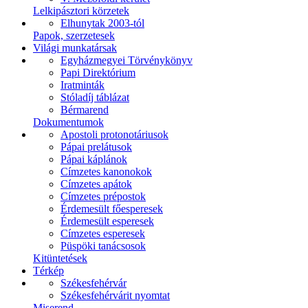
Lelkipásztori körzetek
Elhunytak 2003-tól
Papok, szerzetesek
Világi munkatársak
Egyházmegyei Törvénykönyv
Papi Direktórium
Iratminták
Stóladíj táblázat
Bérmarend
Dokumentumok
Apostoli protonotáriusok
Pápai prelátusok
Pápai káplánok
Címzetes kanonokok
Címzetes apátok
Címzetes prépostok
Érdemesült főesperesek
Érdemesült esperesek
Címzetes esperesek
Püspöki tanácsosok
Kitüntetések
Térkép
Székesfehérvár
Székesfehérvárit nyomtat
Miserend