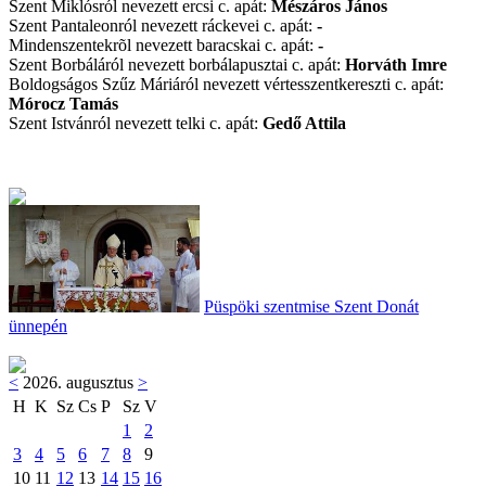
Szent Miklósról nevezett ercsi c. apát:
Mészáros János
Szent Pantaleonról nevezett ráckevei c. apát:
-
Mindenszentekrõl nevezett baracskai c. apát:
-
Szent Borbáláról nevezett borbálapusztai c. apát:
Horváth Imre
Boldogságos Szűz Máriáról nevezett vértesszentkereszti c. apát:
Mórocz Tamás
Szent Istvánról nevezett telki c. apát:
Gedő Attila
Püspöki szentmise Szent Donát
ünnepén
<
2026. augusztus
>
H
K
Sz
Cs
P
Sz
V
1
2
3
4
5
6
7
8
9
10
11
12
13
14
15
16