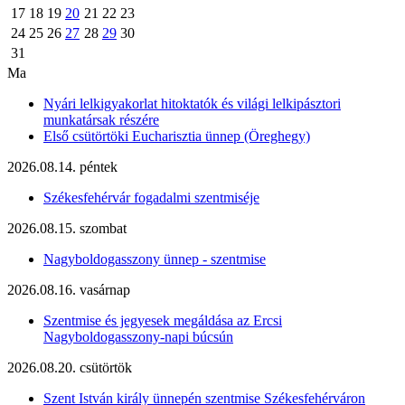
17
18
19
20
21
22
23
24
25
26
27
28
29
30
31
Ma
Nyári lelkigyakorlat hitoktatók és világi lelkipásztori
munkatársak részére
Első csütörtöki Eucharisztia ünnep (Öreghegy)
2026.08.14. péntek
Székesfehérvár fogadalmi szentmiséje
2026.08.15. szombat
Nagyboldogasszony ünnep - szentmise
2026.08.16. vasárnap
Szentmise és jegyesek megáldása az Ercsi
Nagyboldogasszony-napi búcsún
2026.08.20. csütörtök
Szent István király ünnepén szentmise Székesfehérváron