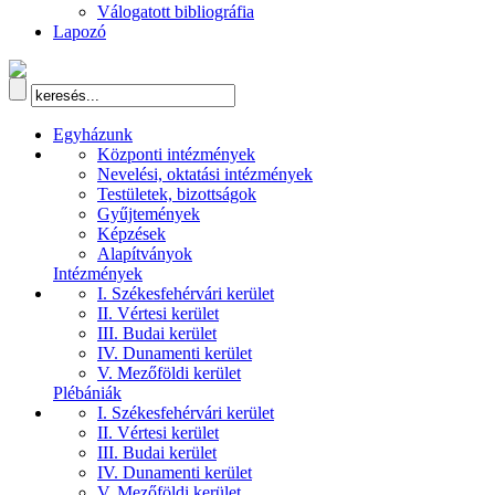
Válogatott bibliográfia
Lapozó
Egyházunk
Központi intézmények
Nevelési, oktatási intézmények
Testületek, bizottságok
Gyűjtemények
Képzések
Alapítványok
Intézmények
I. Székesfehérvári kerület
II. Vértesi kerület
III. Budai kerület
IV. Dunamenti kerület
V. Mezőföldi kerület
Plébániák
I. Székesfehérvári kerület
II. Vértesi kerület
III. Budai kerület
IV. Dunamenti kerület
V. Mezőföldi kerület