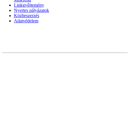
Linkgyűjtemény
Nyertes pályázatok
Közbeszerzés
Adatvédelem