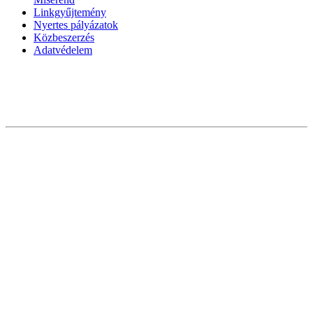
Linkgyűjtemény
Nyertes pályázatok
Közbeszerzés
Adatvédelem