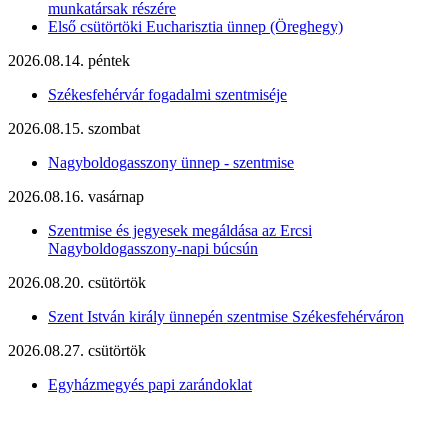
munkatársak részére
Első csütörtöki Eucharisztia ünnep (Öreghegy)
2026.08.14. péntek
Székesfehérvár fogadalmi szentmiséje
2026.08.15. szombat
Nagyboldogasszony ünnep - szentmise
2026.08.16. vasárnap
Szentmise és jegyesek megáldása az Ercsi
Nagyboldogasszony-napi búcsún
2026.08.20. csütörtök
Szent István király ünnepén szentmise Székesfehérváron
2026.08.27. csütörtök
Egyházmegyés papi zarándoklat