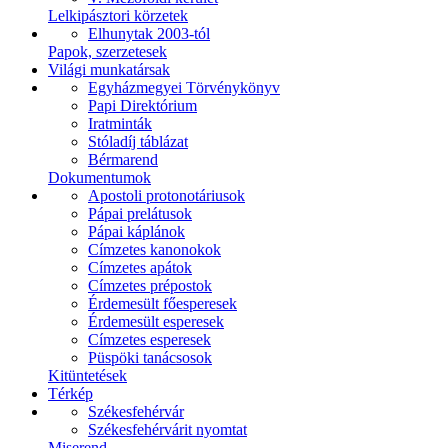
Lelkipásztori körzetek
Elhunytak 2003-tól
Papok, szerzetesek
Világi munkatársak
Egyházmegyei Törvénykönyv
Papi Direktórium
Iratminták
Stóladíj táblázat
Bérmarend
Dokumentumok
Apostoli protonotáriusok
Pápai prelátusok
Pápai káplánok
Címzetes kanonokok
Címzetes apátok
Címzetes prépostok
Érdemesült főesperesek
Érdemesült esperesek
Címzetes esperesek
Püspöki tanácsosok
Kitüntetések
Térkép
Székesfehérvár
Székesfehérvárit nyomtat
Miserend