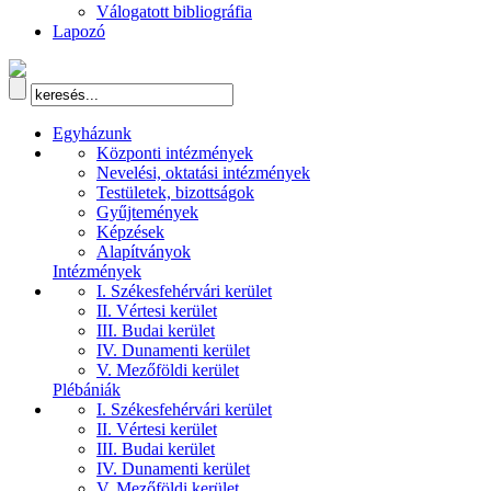
Válogatott bibliográfia
Lapozó
Egyházunk
Központi intézmények
Nevelési, oktatási intézmények
Testületek, bizottságok
Gyűjtemények
Képzések
Alapítványok
Intézmények
I. Székesfehérvári kerület
II. Vértesi kerület
III. Budai kerület
IV. Dunamenti kerület
V. Mezőföldi kerület
Plébániák
I. Székesfehérvári kerület
II. Vértesi kerület
III. Budai kerület
IV. Dunamenti kerület
V. Mezőföldi kerület