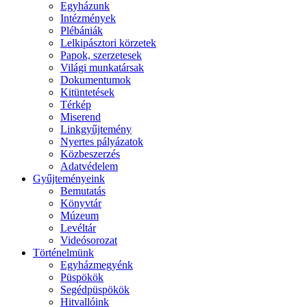
Egyházunk
Intézmények
Plébániák
Lelkipásztori körzetek
Papok, szerzetesek
Világi munkatársak
Dokumentumok
Kitüntetések
Térkép
Miserend
Linkgyűjtemény
Nyertes pályázatok
Közbeszerzés
Adatvédelem
Gyűjteményeink
Bemutatás
Könyvtár
Múzeum
Levéltár
Videósorozat
Történelmünk
Egyházmegyénk
Püspökök
Segédpüspökök
Hitvallóink