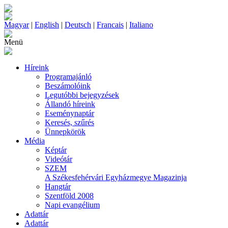
Magyar
|
English
|
Deutsch
|
Francais
|
Italiano
Menü
Híreink
Programajánló
Beszámolóink
Legutóbbi bejegyzések
Állandó híreink
Eseménynaptár
Keresés, szűrés
Ünnepkörök
Média
Képtár
Videótár
SZEM
A Székesfehérvári Egyházmegye Magazinja
Hangtár
Szentföld 2008
Napi evangélium
Adattár
Adattár