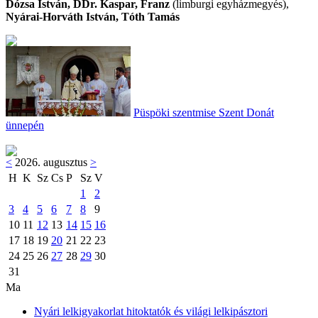
Dózsa István, DDr. Kaspar, Franz
(limburgi egyházmegyés),
Nyárai-Horváth István, Tóth Tamás
Püspöki szentmise Szent Donát
ünnepén
<
2026. augusztus
>
H
K
Sz
Cs
P
Sz
V
1
2
3
4
5
6
7
8
9
10
11
12
13
14
15
16
17
18
19
20
21
22
23
24
25
26
27
28
29
30
31
Ma
Nyári lelkigyakorlat hitoktatók és világi lelkipásztori