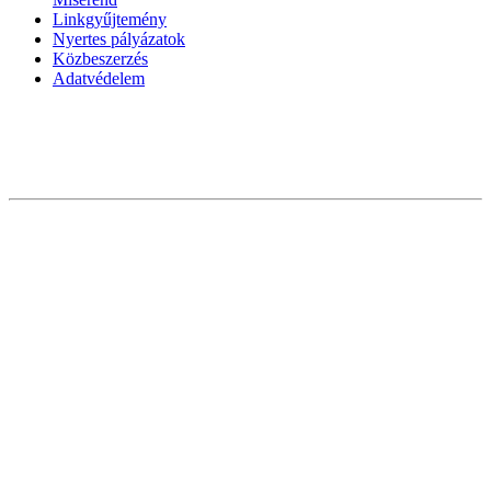
Linkgyűjtemény
Nyertes pályázatok
Közbeszerzés
Adatvédelem