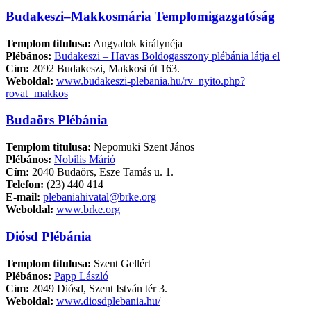
Budakeszi–Makkosmária Templomigazgatóság
Templom titulusa:
Angyalok királynéja
Plébános:
Budakeszi – Havas Boldogasszony plébánia látja el
Cím:
2092 Budakeszi, Makkosi út 163.
Weboldal:
www.budakeszi-plebania.hu/rv_nyito.php?
rovat=makkos
Budaörs Plébánia
Templom titulusa:
Nepomuki Szent János
Plébános:
Nobilis Márió
Cím:
2040 Budaörs, Esze Tamás u. 1.
Telefon:
(23) 440 414
E-mail:
plebaniahivatal@brke.org
Weboldal:
www.brke.org
Diósd Plébánia
Templom titulusa:
Szent Gellért
Plébános:
Papp László
Cím:
2049 Diósd, Szent István tér 3.
Weboldal:
www.diosdplebania.hu/