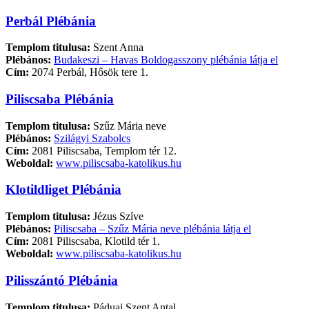
Perbál Plébánia
Templom titulusa:
Szent Anna
Plébános:
Budakeszi – Havas Boldogasszony plébánia látja el
Cím:
2074 Perbál, Hősök tere 1.
Piliscsaba Plébánia
Templom titulusa:
Szűz Mária neve
Plébános:
Szilágyi Szabolcs
Cím:
2081 Piliscsaba, Templom tér 12.
Weboldal:
www.piliscsaba-katolikus.hu
Klotildliget Plébánia
Templom titulusa:
Jézus Szíve
Plébános:
Piliscsaba – Szűz Mária neve plébánia látja el
Cím:
2081 Piliscsaba, Klotild tér 1.
Weboldal:
www.piliscsaba-katolikus.hu
Pilisszántó Plébánia
Templom titulusa:
Páduai Szent Antal