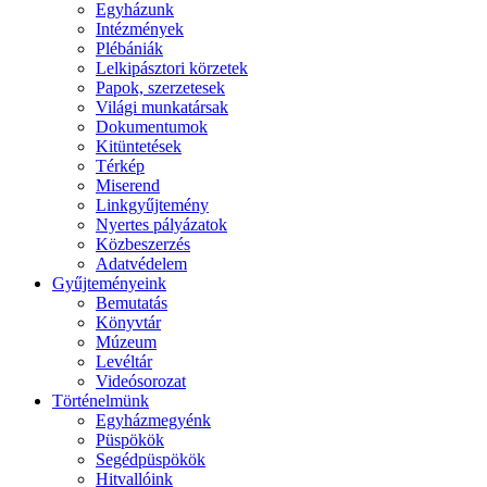
Egyházunk
Intézmények
Plébániák
Lelkipásztori körzetek
Papok, szerzetesek
Világi munkatársak
Dokumentumok
Kitüntetések
Térkép
Miserend
Linkgyűjtemény
Nyertes pályázatok
Közbeszerzés
Adatvédelem
Gyűjteményeink
Bemutatás
Könyvtár
Múzeum
Levéltár
Videósorozat
Történelmünk
Egyházmegyénk
Püspökök
Segédpüspökök
Hitvallóink