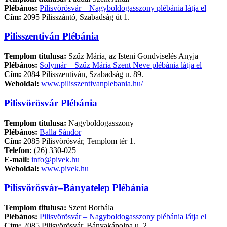
Plébános:
Pilisvörösvár – Nagyboldogasszony plébánia látja el
Cím:
2095 Pilisszántó, Szabadság út 1.
Pilisszentiván Plébánia
Templom titulusa:
Szűz Mária, az Isteni Gondviselés Anyja
Plébános:
Solymár – Szűz Mária Szent Neve plébánia látja el
Cím:
2084 Pilisszentiván, Szabadság u. 89.
Weboldal:
www.pilisszentivanplebania.hu/
Pilisvörösvár Plébánia
Templom titulusa:
Nagyboldogasszony
Plébános:
Balla Sándor
Cím:
2085 Pilisvörösvár, Templom tér 1.
Telefon:
(26) 330-025
E-mail:
info@pivek.hu
Weboldal:
www.pivek.hu
Pilisvörösvár–Bányatelep Plébánia
Templom titulusa:
Szent Borbála
Plébános:
Pilisvörösvár – Nagyboldogasszony plébánia látja el
Cím:
2085 Pilisvörösvár, Bányakápolna u. 2.