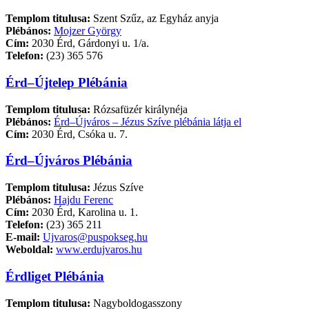
Templom titulusa:
Szent Szűz, az Egyház anyja
Plébános:
Mojzer György
Cím:
2030 Érd, Gárdonyi u. 1/a.
Telefon:
(23) 365 576
Érd–Újtelep Plébánia
Templom titulusa:
Rózsafüzér királynéja
Plébános:
Érd–Újváros – Jézus Szíve plébánia látja el
Cím:
2030 Érd, Csóka u. 7.
Érd–Újváros Plébánia
Templom titulusa:
Jézus Szíve
Plébános:
Hajdu Ferenc
Cím:
2030 Érd, Karolina u. 1.
Telefon:
(23) 365 211
E-mail:
Ujvaros@puspokseg.hu
Weboldal:
www.erdujvaros.hu
Érdliget Plébánia
Templom titulusa:
Nagyboldogasszony