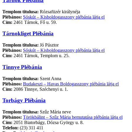
Tárnok Plébánia
Templom titulusa:
Rózsafüzér királynéja
Plébános:
Sóskút – Kisboldogasszony plébánia látja el
Cím:
2461 Tárnok, Fő u. 59.
Tárnokliget Plébánia
Templom titulusa:
Jó Pásztor
Plébános:
Sóskút – Kisboldogasszony plébánia látja el
Cím:
2461 Tárnok, Templom u. 25.
Tinnye Plébánia
Templom titulusa:
Szent Anna
Plébános:
Budakeszi – Havas Boldogasszony plébánia látja el
Cím:
2086 Tinnye, Széchenyi u. 1.
Torbágy Plébánia
Templom titulusa:
Szűz Mária neve
Plébános:
Törökbálint – Szűz Mária bemutatása plébánia látja el
Cím:
2051 Biatorbágy, Dózsa György u. 8.
Telefon:
(23) 311 411