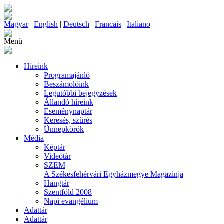
Magyar
|
English
|
Deutsch
|
Francais
|
Italiano
Menü
Híreink
Programajánló
Beszámolóink
Legutóbbi bejegyzések
Állandó híreink
Eseménynaptár
Keresés, szűrés
Ünnepkörök
Média
Képtár
Videótár
SZEM
A Székesfehérvári Egyházmegye Magazinja
Hangtár
Szentföld 2008
Napi evangélium
Adattár
Adattár