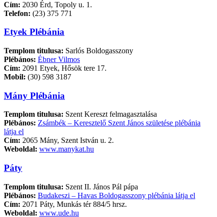
Cím:
2030 Érd, Topoly u. 1.
Telefon:
(23) 375 771
Etyek Plébánia
Templom titulusa:
Sarlós Boldogasszony
Plébános:
Ébner Vilmos
Cím:
2091 Etyek, Hősök tere 17.
Mobil:
(30) 598 3187
Mány Plébánia
Templom titulusa:
Szent Kereszt felmagasztalása
Plébános:
Zsámbék – Keresztelő Szent János születése plébánia
látja el
Cím:
2065 Mány, Szent István u. 2.
Weboldal:
www.manykat.hu
Páty
Templom titulusa:
Szent II. János Pál pápa
Plébános:
Budakeszi – Havas Boldogasszony plébánia látja el
Cím:
2071 Páty, Munkás tér 884/5 hrsz.
Weboldal:
www.ude.hu