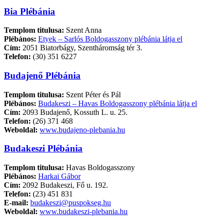
Bia Plébánia
Templom titulusa:
Szent Anna
Plébános:
Etyek – Sarlós Boldogasszony plébánia látja el
Cím:
2051 Biatorbágy, Szentháromság tér 3.
Telefon:
(30) 351 6227
Budajenő Plébánia
Templom titulusa:
Szent Péter és Pál
Plébános:
Budakeszi – Havas Boldogasszony plébánia látja el
Cím:
2093 Budajenő, Kossuth L. u. 25.
Telefon:
(26) 371 468
Weboldal:
www.budajeno-plebania.hu
Budakeszi Plébánia
Templom titulusa:
Havas Boldogasszony
Plébános:
Harkai Gábor
Cím:
2092 Budakeszi, Fő u. 192.
Telefon:
(23) 451 831
E-mail:
budakeszi@puspokseg.hu
Weboldal:
www.budakeszi-plebania.hu