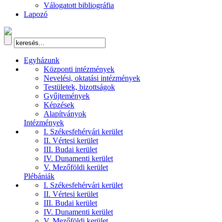
Válogatott bibliográfia
Lapozó
Egyházunk
Központi intézmények
Nevelési, oktatási intézmények
Testületek, bizottságok
Gyűjtemények
Képzések
Alapítványok
Intézmények
I. Székesfehérvári kerület
II. Vértesi kerület
III. Budai kerület
IV. Dunamenti kerület
V. Mezőföldi kerület
Plébániák
I. Székesfehérvári kerület
II. Vértesi kerület
III. Budai kerület
IV. Dunamenti kerület
V. Mezőföldi kerület