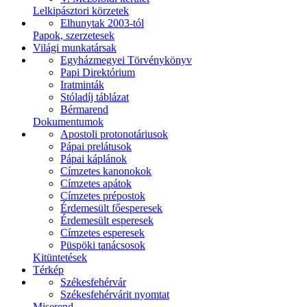
Lelkipásztori körzetek
Elhunytak 2003-tól
Papok, szerzetesek
Világi munkatársak
Egyházmegyei Törvénykönyv
Papi Direktórium
Iratminták
Stóladíj táblázat
Bérmarend
Dokumentumok
Apostoli protonotáriusok
Pápai prelátusok
Pápai káplánok
Címzetes kanonokok
Címzetes apátok
Címzetes prépostok
Érdemesült főesperesek
Érdemesült esperesek
Címzetes esperesek
Püspöki tanácsosok
Kitüntetések
Térkép
Székesfehérvár
Székesfehérvárit nyomtat
Miserend