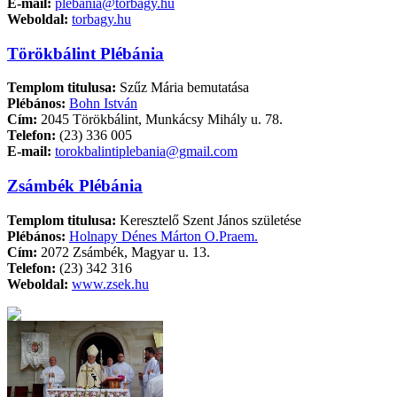
E-mail:
plebania@torbagy.hu
Weboldal:
torbagy.hu
Törökbálint Plébánia
Templom titulusa:
Szűz Mária bemutatása
Plébános:
Bohn István
Cím:
2045 Törökbálint, Munkácsy Mihály u. 78.
Telefon:
(23) 336 005
E-mail:
torokbalintiplebania@gmail.com
Zsámbék Plébánia
Templom titulusa:
Keresztelő Szent János születése
Plébános:
Holnapy Dénes Márton O.Praem.
Cím:
2072 Zsámbék, Magyar u. 13.
Telefon:
(23) 342 316
Weboldal:
www.zsek.hu