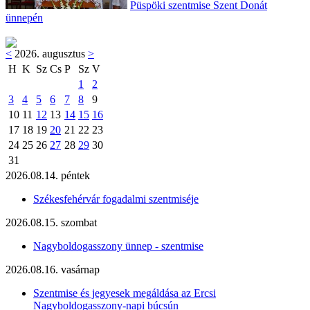
Püspöki szentmise Szent Donát
ünnepén
<
2026. augusztus
>
H
K
Sz
Cs
P
Sz
V
1
2
3
4
5
6
7
8
9
10
11
12
13
14
15
16
17
18
19
20
21
22
23
24
25
26
27
28
29
30
31
2026.08.14. péntek
Székesfehérvár fogadalmi szentmiséje
2026.08.15. szombat
Nagyboldogasszony ünnep - szentmise
2026.08.16. vasárnap
Szentmise és jegyesek megáldása az Ercsi
Nagyboldogasszony-napi búcsún