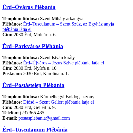
Érd–Óváros Plébánia
Templom titulusa:
Szent Mihály arkangyal
Plébános:
Érd–Tusculanum – Szent Szűz, az Egyház anyja
plébánia látja el
Cím:
2030 Érd, Molnár u. 6.
Érd–Parkváros Plébánia
Templom titulusa:
Szent István király
Plébános:
Érd–Újváros – Jézus Szíve plébánia látja el
Cím:
2030 Érd, Nyírfa u. 10.
Postacím:
2030 Érd, Karolina u. 1.
Érd–Postástelep Plébánia
Templom titulusa:
Kármelhegyi Boldogasszony
Plébános:
Diósd – Szent Gellért plébánia látja el
Cím:
2030 Érd, Gellért u. 9.
Telefon:
(23) 365 485
E-mail:
postasplebania@gmail.com
Érd–Tusculanum Plébánia