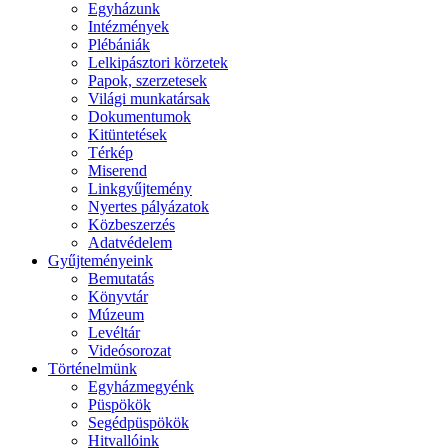
Egyházunk
Intézmények
Plébániák
Lelkipásztori körzetek
Papok, szerzetesek
Világi munkatársak
Dokumentumok
Kitüntetések
Térkép
Miserend
Linkgyűjtemény
Nyertes pályázatok
Közbeszerzés
Adatvédelem
Gyűjteményeink
Bemutatás
Könyvtár
Múzeum
Levéltár
Videósorozat
Történelmünk
Egyházmegyénk
Püspökök
Segédpüspökök
Hitvallóink