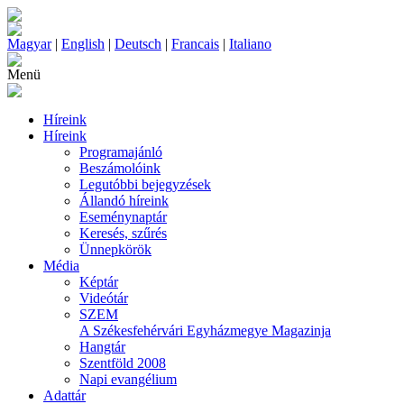
Magyar
|
English
|
Deutsch
|
Francais
|
Italiano
Menü
Híreink
Híreink
Programajánló
Beszámolóink
Legutóbbi bejegyzések
Állandó híreink
Eseménynaptár
Keresés, szűrés
Ünnepkörök
Média
Képtár
Videótár
SZEM
A Székesfehérvári Egyházmegye Magazinja
Hangtár
Szentföld 2008
Napi evangélium
Adattár