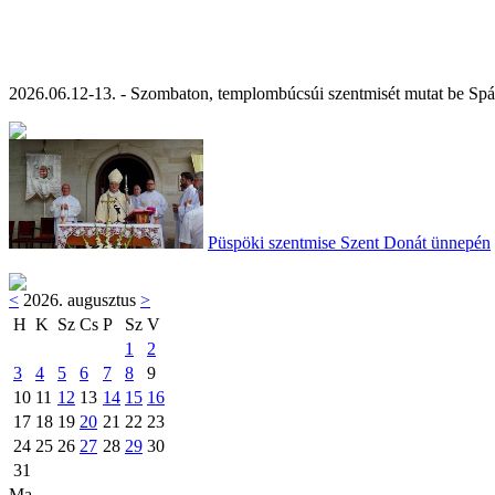
2026.06.12-13. - Szombaton, templombúcsúi szentmisét mutat be Spá
Püspöki szentmise Szent Donát ünnepén
<
2026. augusztus
>
H
K
Sz
Cs
P
Sz
V
1
2
3
4
5
6
7
8
9
10
11
12
13
14
15
16
17
18
19
20
21
22
23
24
25
26
27
28
29
30
31
Ma