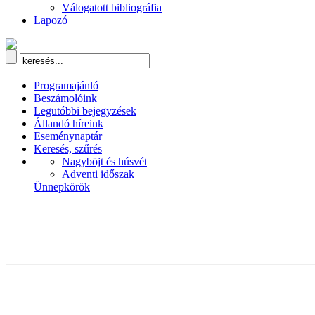
Válogatott bibliográfia
Lapozó
Programajánló
Beszámolóink
Legutóbbi bejegyzések
Állandó híreink
Eseménynaptár
Keresés, szűrés
Nagyböjt és húsvét
Adventi időszak
Ünnepkörök