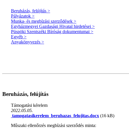
Beruházás, felújítás >
Pályázatok >
Munka- és megbízási szerződések >
Egyházmegyei Gazdasági Hivatal hirdetései >
Püspöki Szentszéki Bíróság dokumentumai >
Egyéb >
Anyakönyvezés >
Beruházás, felújítás
Támogatási kérelem
2022.05.05.
tamogatasikerelem_beruhazas_felujitas.docx
(16 kB)
Műszaki ellenőrzés megbízási szerződés minta: