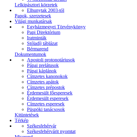
Lelkipásztori körzetek
Elhunytak 2003-tól
Papok, szerzetesek
Világi munkatársak
Egyházmegyei Törvénykönyv
Papi Direktórium
Iratminták
Stóladíj táblázat
Bérmarend
Dokumentumok
Apostoli protonotáriusok
Pápai prelátusok
Pápai káplánok
Címzetes kanonokok
Címzetes apátok
Címzetes prépostok
Érdemesült főesperesek
Érdemesült esperesek
Címzetes esperesek
Püspöki tanácsosok
Kitüntetések
Térkép
Székesfehérvár
Székesfehérvárit nyomtat
Miserend