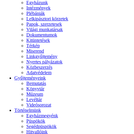
Egyházunk
Intézmények
Plébániák
Lelkipásztori körzetek
Papok, szerzetesek
Világi munkatársak
Dokumentumok
Kitüntetések
Térkép
Miserend
Linkgyűjtemény
Nyertes pályázatok
Közbeszerzés
Adatvédelem
Gyűjteményeink
Bemutatás
Könyvtár
Múzeum
Levéltár
Videósorozat
Történelmünk
Egyházmegyénk
Püspökök
Segédpüspökök
Hitvallóink