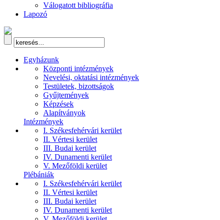
Válogatott bibliográfia
Lapozó
Egyházunk
Központi intézmények
Nevelési, oktatási intézmények
Testületek, bizottságok
Gyűjtemények
Képzések
Alapítványok
Intézmények
I. Székesfehérvári kerület
II. Vértesi kerület
III. Budai kerület
IV. Dunamenti kerület
V. Mezőföldi kerület
Plébániák
I. Székesfehérvári kerület
II. Vértesi kerület
III. Budai kerület
IV. Dunamenti kerület
V. Mezőföldi kerület