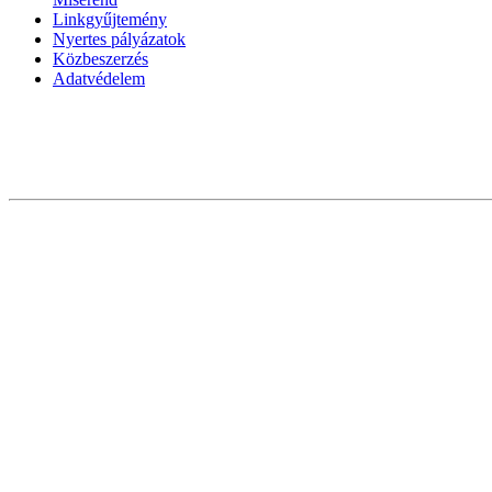
Linkgyűjtemény
Nyertes pályázatok
Közbeszerzés
Adatvédelem