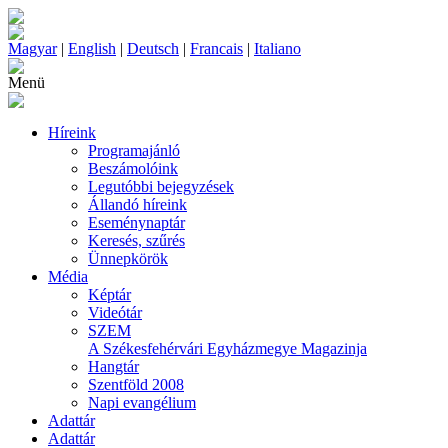
Magyar
|
English
|
Deutsch
|
Francais
|
Italiano
Menü
Híreink
Programajánló
Beszámolóink
Legutóbbi bejegyzések
Állandó híreink
Eseménynaptár
Keresés, szűrés
Ünnepkörök
Média
Képtár
Videótár
SZEM
A Székesfehérvári Egyházmegye Magazinja
Hangtár
Szentföld 2008
Napi evangélium
Adattár
Adattár