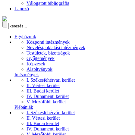
Válogatott bibliográfia
Lapozó
Egyházunk
Központi intézmények
Nevelési, oktatási intézmények
Testületek, bizottságok
Gyűjtemények
Képzések
Alapítványok
Intézmények
I. Székesfehérvári kerület
II. Vértesi kerület
III. Budai kerület
IV. Dunamenti kerület
V. Mezőföldi kerület
Plébániák
I. Székesfehérvári kerület
II. Vértesi kerület
III. Budai kerület
IV. Dunamenti kerület
V. Mezőföldi kerület