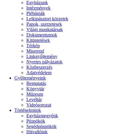
Egyházunk
Intézmények
Plébániák
Lelkipásztori körzetek
Papok, szerzetesek
Világi munkatársak
Dokumentumok
Kitüntetések
Térkép
Miserend
Linkgyűjtemény
Nyertes pályázatok
Közbeszerzés
Adatvédelem
Gyűjteményeink
Bemutatás
Könyvtár
Múzeum
Levéltár
Videósorozat
Történelmünk
Egyházmegyénk
Püspökök
Segédpüspökök
Hitvallóink