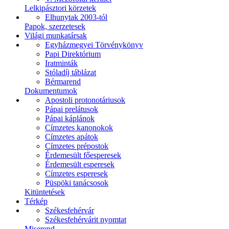
Lelkipásztori körzetek
Elhunytak 2003-tól
Papok, szerzetesek
Világi munkatársak
Egyházmegyei Törvénykönyv
Papi Direktórium
Iratminták
Stóladíj táblázat
Bérmarend
Dokumentumok
Apostoli protonotáriusok
Pápai prelátusok
Pápai káplánok
Címzetes kanonokok
Címzetes apátok
Címzetes prépostok
Érdemesült főesperesek
Érdemesült esperesek
Címzetes esperesek
Püspöki tanácsosok
Kitüntetések
Térkép
Székesfehérvár
Székesfehérvárit nyomtat
Miserend