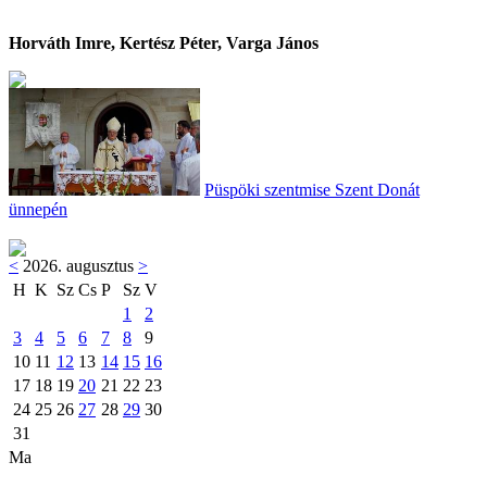
Horváth Imre, Kertész Péter, Varga János
Püspöki szentmise Szent Donát
ünnepén
<
2026. augusztus
>
H
K
Sz
Cs
P
Sz
V
1
2
3
4
5
6
7
8
9
10
11
12
13
14
15
16
17
18
19
20
21
22
23
24
25
26
27
28
29
30
31
Ma