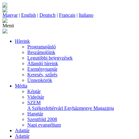
Magyar
|
English
|
Deutsch
|
Francais
|
Italiano
Menü
Híreink
Programajánló
Beszámolóink
Legutóbbi bejegyzések
Állandó híreink
Eseménynaptár
Keresés, szűrés
Ünnepkörök
Média
Képtár
Videótár
SZEM
A Székesfehérvári Egyházmegye Magazinja
Hangtár
Szentföld 2008
Napi evangélium
Adattár
Adattár