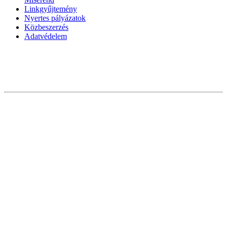
Linkgyűjtemény
Nyertes pályázatok
Közbeszerzés
Adatvédelem