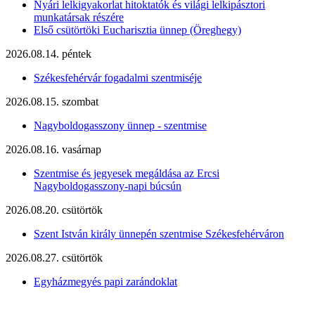
Nyári lelkigyakorlat hitoktatók és világi lelkipásztori
munkatársak részére
Első csütörtöki Eucharisztia ünnep (Öreghegy)
2026.08.14. péntek
Székesfehérvár fogadalmi szentmiséje
2026.08.15. szombat
Nagyboldogasszony ünnep - szentmise
2026.08.16. vasárnap
Szentmise és jegyesek megáldása az Ercsi
Nagyboldogasszony-napi búcsún
2026.08.20. csütörtök
Szent István király ünnepén szentmise Székesfehérváron
2026.08.27. csütörtök
Egyházmegyés papi zarándoklat