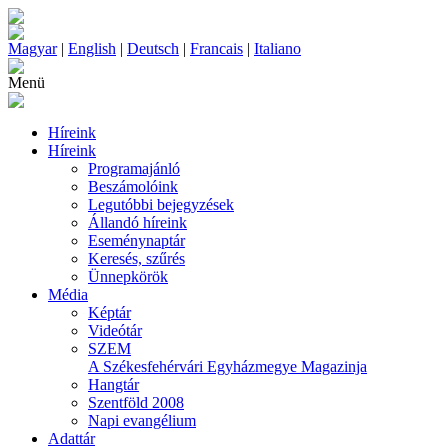
Magyar
|
English
|
Deutsch
|
Francais
|
Italiano
Menü
Híreink
Híreink
Programajánló
Beszámolóink
Legutóbbi bejegyzések
Állandó híreink
Eseménynaptár
Keresés, szűrés
Ünnepkörök
Média
Képtár
Videótár
SZEM
A Székesfehérvári Egyházmegye Magazinja
Hangtár
Szentföld 2008
Napi evangélium
Adattár