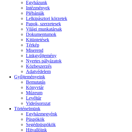
Egyházunk
Intézmények
Plébániák
Lelkipásztori körzetek
Papok, szerzetesek
Világi munkatársak
Dokumentumok
Kitüntetések
Térkép
Miserend
Linkgyűjtemény
Nyertes pályázatok
Közbeszerzés
Adatvédelem
Gyűjteményeink
Bemutatás
Könyvtár
Múzeum
Levéltár
Videósorozat
Történelmünk
Egyházmegyénk
Püspökök
Segédpüspökök
Hitvallóink