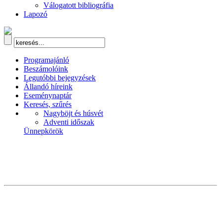
Válogatott bibliográfia
Lapozó
Programajánló
Beszámolóink
Legutóbbi bejegyzések
Állandó híreink
Eseménynaptár
Keresés, szűrés
Nagyböjt és húsvét
Adventi időszak
Ünnepkörök