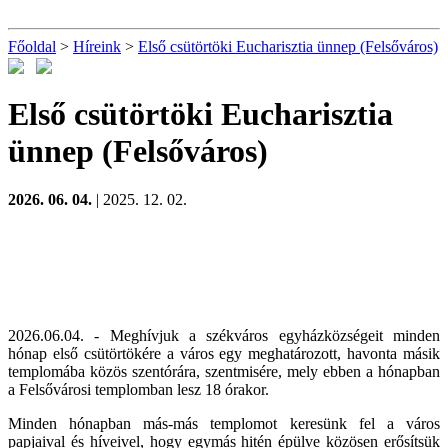
Főoldal
>
Híreink
>
Első csütörtöki Eucharisztia ünnep (Felsőváros)
Első csütörtöki Eucharisztia
ünnep (Felsőváros)
2026. 06. 04.
| 2025. 12. 02.
2026.06.04. - Meghívjuk a székváros egyházközségeit minden
hónap első csütörtökére a város egy meghatározott, havonta másik
templomába közös szentórára, szentmisére, mely ebben a hónapban
a Felsővárosi templomban lesz 18 órakor.
Minden hónapban más-más templomot keresünk fel a város
papjaival és híveivel, hogy egymás hitén épülve közösen erősítsük