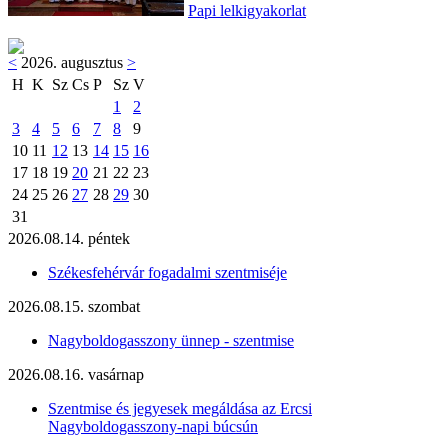
Papi lelkigyakorlat
<
2026. augusztus
>
H
K
Sz
Cs
P
Sz
V
1
2
3
4
5
6
7
8
9
10
11
12
13
14
15
16
17
18
19
20
21
22
23
24
25
26
27
28
29
30
31
2026.08.14. péntek
Székesfehérvár fogadalmi szentmiséje
2026.08.15. szombat
Nagyboldogasszony ünnep - szentmise
2026.08.16. vasárnap
Szentmise és jegyesek megáldása az Ercsi
Nagyboldogasszony-napi búcsún