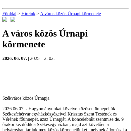
Főoldal
>
Híreink
>
A város közös Úrnapi körmenete
A város közös Úrnapi
körmenete
2026. 06. 07.
| 2025. 12. 02.
Székváros közös Úrnapja
2026.06.07. - Hagyományunkat követve közösen ünnepeljük
Székesfehérvár egyházközségeivel Krisztus Szent Testének és
Vérének főünnepét, azaz
Úrnapját
. A koncelebrált szentmise de. 9
órakor kezdődik a Székesegyházban, majd azt követően a
belvárosban tartjuk meg közös körmenetünket, melynek állomásai a