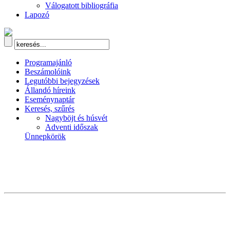
Válogatott bibliográfia
Lapozó
Programajánló
Beszámolóink
Legutóbbi bejegyzések
Állandó híreink
Eseménynaptár
Keresés, szűrés
Nagyböjt és húsvét
Adventi időszak
Ünnepkörök