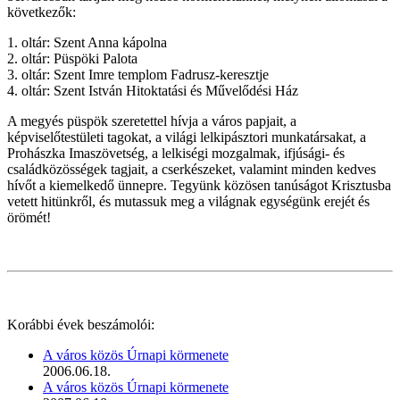
következők:
1. oltár: Szent Anna kápolna
2. oltár: Püspöki Palota
3. oltár: Szent Imre templom Fadrusz-keresztje
4. oltár: Szent István Hitoktatási és Művelődési Ház
A megyés püspök szeretettel hívja a város papjait, a
képviselőtestületi tagokat, a világi lelkipásztori munkatársakat, a
Prohászka Imaszövetség, a lelkiségi mozgalmak, ifjúsági- és
családközösségek tagjait, a cserkészeket, valamint minden kedves
hívőt a kiemelkedő ünnepre. Tegyünk közösen tanúságot Krisztusba
vetett hitünkről, és mutassuk meg a világnak egységünk erejét és
örömét!
Korábbi évek beszámolói:
A város közös Úrnapi körmenete
2006.06.18.
A város közös Úrnapi körmenete