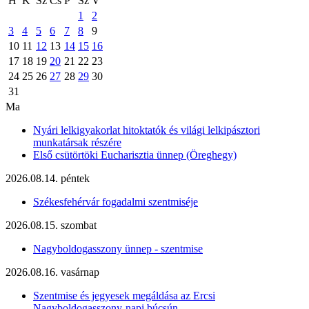
H
K
Sz
Cs
P
Sz
V
1
2
3
4
5
6
7
8
9
10
11
12
13
14
15
16
17
18
19
20
21
22
23
24
25
26
27
28
29
30
31
Ma
Nyári lelkigyakorlat hitoktatók és világi lelkipásztori
munkatársak részére
Első csütörtöki Eucharisztia ünnep (Öreghegy)
2026.08.14. péntek
Székesfehérvár fogadalmi szentmiséje
2026.08.15. szombat
Nagyboldogasszony ünnep - szentmise
2026.08.16. vasárnap
Szentmise és jegyesek megáldása az Ercsi
Nagyboldogasszony-napi búcsún