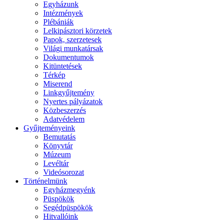
Egyházunk
Intézmények
Plébániák
Lelkipásztori körzetek
Papok, szerzetesek
Világi munkatársak
Dokumentumok
Kitüntetések
Térkép
Miserend
Linkgyűjtemény
Nyertes pályázatok
Közbeszerzés
Adatvédelem
Gyűjteményeink
Bemutatás
Könyvtár
Múzeum
Levéltár
Videósorozat
Történelmünk
Egyházmegyénk
Püspökök
Segédpüspökök
Hitvallóink