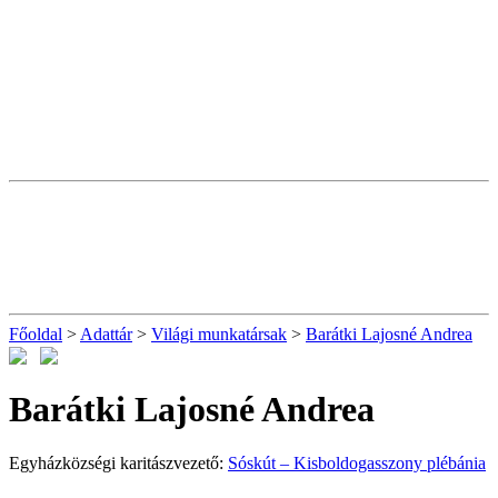
Főoldal
>
Adattár
>
Világi munkatársak
>
Barátki Lajosné Andrea
Barátki Lajosné Andrea
Egyházközségi karitászvezető:
Sóskút – Kisboldogasszony plébánia