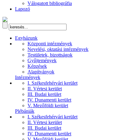
Válogatott bibliográfia
Lapozó
Egyházunk
Központi intézmények
Nevelési, oktatási intézmények
Testületek, bizottságok
Gyűjtemények
Képzések
Alapítványok
Intézmények
I. Székesfehérvári kerület
II. Vértesi kerület
III. Budai kerület
IV. Dunamenti kerület
V. Mezőföldi kerület
Plébániák
I. Székesfehérvári kerület
II. Vértesi kerület
III. Budai kerület
IV. Dunamenti kerület
V. Mezőföldi kerület