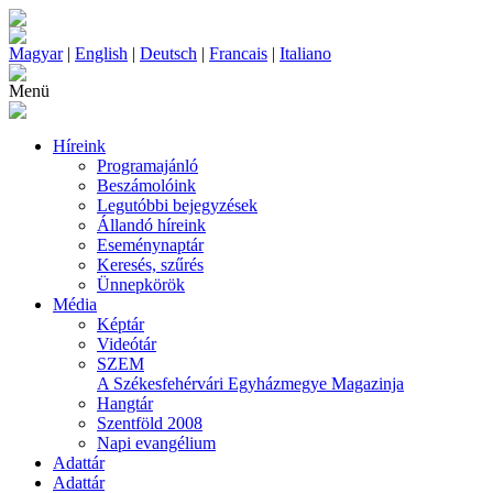
Magyar
|
English
|
Deutsch
|
Francais
|
Italiano
Menü
Híreink
Programajánló
Beszámolóink
Legutóbbi bejegyzések
Állandó híreink
Eseménynaptár
Keresés, szűrés
Ünnepkörök
Média
Képtár
Videótár
SZEM
A Székesfehérvári Egyházmegye Magazinja
Hangtár
Szentföld 2008
Napi evangélium
Adattár
Adattár