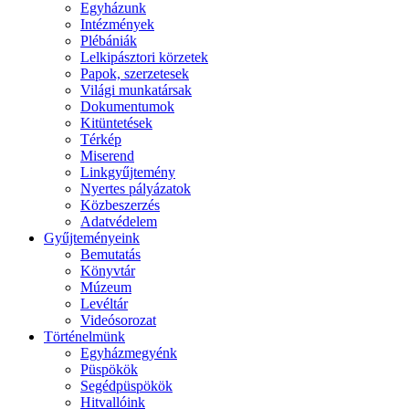
Egyházunk
Intézmények
Plébániák
Lelkipásztori körzetek
Papok, szerzetesek
Világi munkatársak
Dokumentumok
Kitüntetések
Térkép
Miserend
Linkgyűjtemény
Nyertes pályázatok
Közbeszerzés
Adatvédelem
Gyűjteményeink
Bemutatás
Könyvtár
Múzeum
Levéltár
Videósorozat
Történelmünk
Egyházmegyénk
Püspökök
Segédpüspökök
Hitvallóink