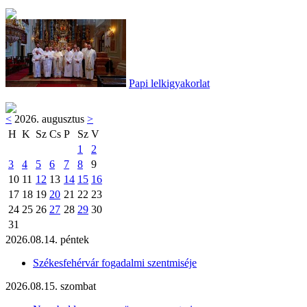
Papi lelkigyakorlat
<
2026. augusztus
>
H
K
Sz
Cs
P
Sz
V
1
2
3
4
5
6
7
8
9
10
11
12
13
14
15
16
17
18
19
20
21
22
23
24
25
26
27
28
29
30
31
2026.08.14. péntek
Székesfehérvár fogadalmi szentmiséje
2026.08.15. szombat