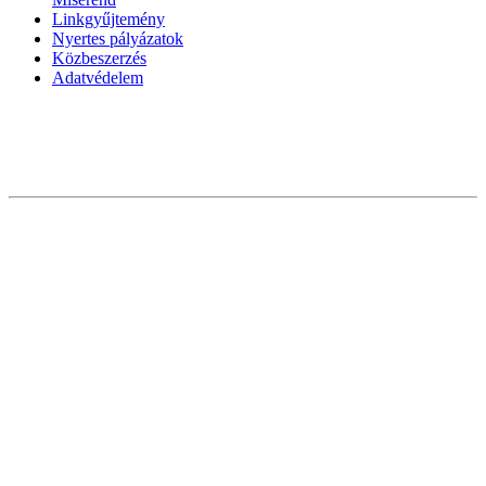
Linkgyűjtemény
Nyertes pályázatok
Közbeszerzés
Adatvédelem