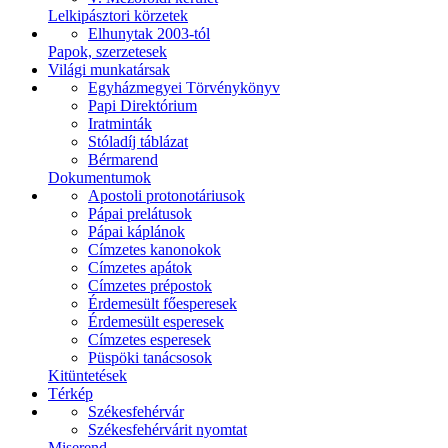
Lelkipásztori körzetek
Elhunytak 2003-tól
Papok, szerzetesek
Világi munkatársak
Egyházmegyei Törvénykönyv
Papi Direktórium
Iratminták
Stóladíj táblázat
Bérmarend
Dokumentumok
Apostoli protonotáriusok
Pápai prelátusok
Pápai káplánok
Címzetes kanonokok
Címzetes apátok
Címzetes prépostok
Érdemesült főesperesek
Érdemesült esperesek
Címzetes esperesek
Püspöki tanácsosok
Kitüntetések
Térkép
Székesfehérvár
Székesfehérvárit nyomtat
Miserend