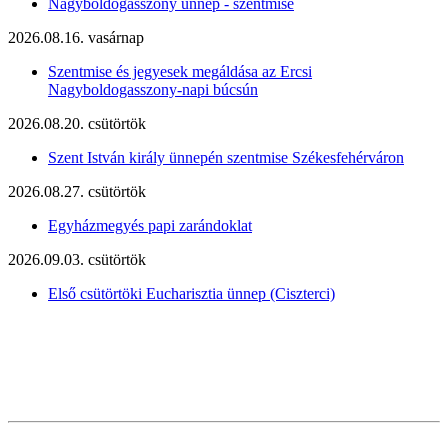
Nagyboldogasszony ünnep - szentmise
2026.08.16. vasárnap
Szentmise és jegyesek megáldása az Ercsi
Nagyboldogasszony-napi búcsún
2026.08.20. csütörtök
Szent István király ünnepén szentmise Székesfehérváron
2026.08.27. csütörtök
Egyházmegyés papi zarándoklat
2026.09.03. csütörtök
Első csütörtöki Eucharisztia ünnep (Ciszterci)