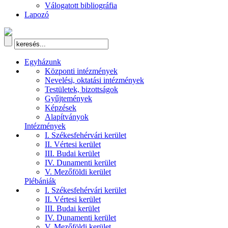
Válogatott bibliográfia
Lapozó
Egyházunk
Központi intézmények
Nevelési, oktatási intézmények
Testületek, bizottságok
Gyűjtemények
Képzések
Alapítványok
Intézmények
I. Székesfehérvári kerület
II. Vértesi kerület
III. Budai kerület
IV. Dunamenti kerület
V. Mezőföldi kerület
Plébániák
I. Székesfehérvári kerület
II. Vértesi kerület
III. Budai kerület
IV. Dunamenti kerület
V. Mezőföldi kerület