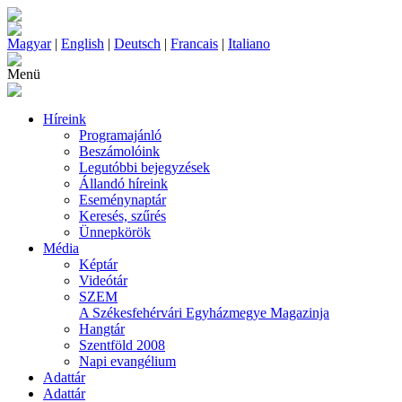
Magyar
|
English
|
Deutsch
|
Francais
|
Italiano
Menü
Híreink
Programajánló
Beszámolóink
Legutóbbi bejegyzések
Állandó híreink
Eseménynaptár
Keresés, szűrés
Ünnepkörök
Média
Képtár
Videótár
SZEM
A Székesfehérvári Egyházmegye Magazinja
Hangtár
Szentföld 2008
Napi evangélium
Adattár
Adattár