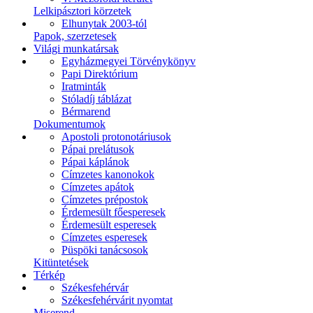
Lelkipásztori körzetek
Elhunytak 2003-tól
Papok, szerzetesek
Világi munkatársak
Egyházmegyei Törvénykönyv
Papi Direktórium
Iratminták
Stóladíj táblázat
Bérmarend
Dokumentumok
Apostoli protonotáriusok
Pápai prelátusok
Pápai káplánok
Címzetes kanonokok
Címzetes apátok
Címzetes prépostok
Érdemesült főesperesek
Érdemesült esperesek
Címzetes esperesek
Püspöki tanácsosok
Kitüntetések
Térkép
Székesfehérvár
Székesfehérvárit nyomtat
Miserend