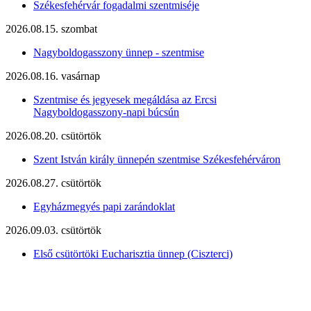
Székesfehérvár fogadalmi szentmiséje
2026.08.15. szombat
Nagyboldogasszony ünnep - szentmise
2026.08.16. vasárnap
Szentmise és jegyesek megáldása az Ercsi
Nagyboldogasszony-napi búcsún
2026.08.20. csütörtök
Szent István király ünnepén szentmise Székesfehérváron
2026.08.27. csütörtök
Egyházmegyés papi zarándoklat
2026.09.03. csütörtök
Első csütörtöki Eucharisztia ünnep (Ciszterci)