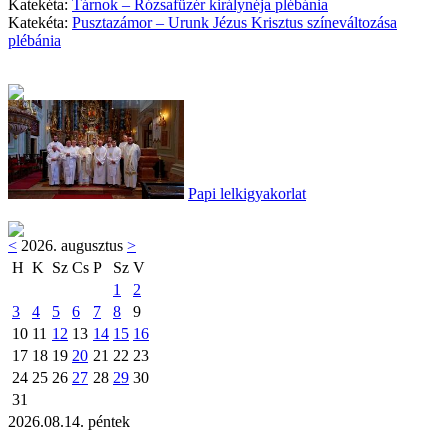
Katekéta:
Tárnok – Rózsafüzér királynéja plébánia
Katekéta:
Pusztazámor – Urunk Jézus Krisztus színeváltozása
plébánia
Papi lelkigyakorlat
<
2026. augusztus
>
H
K
Sz
Cs
P
Sz
V
1
2
3
4
5
6
7
8
9
10
11
12
13
14
15
16
17
18
19
20
21
22
23
24
25
26
27
28
29
30
31
2026.08.14. péntek