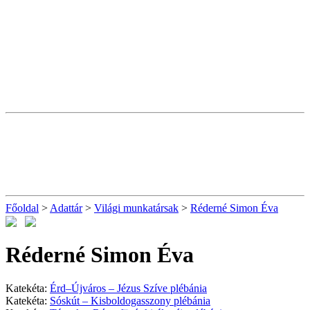
Főoldal
>
Adattár
>
Világi munkatársak
>
Réderné Simon Éva
Réderné Simon Éva
Katekéta:
Érd–Újváros – Jézus Szíve plébánia
Katekéta:
Sóskút – Kisboldogasszony plébánia