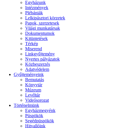
Egyházunk
Intézmények
Plébániák
Lelkipásztori körzetek
Papok, szerzetesek
Világi munkatársak
Dokumentumok
Kitüntetések
Térkép
Miserend
Linkgyűjtemény
Nyertes pályázatok
Közbeszerzés
Adatvédelem
Gyűjteményeink
Bemutatás
Könyvtár
Múzeum
Levéltár
Videósorozat
Történelmünk
Egyházmegyénk
Püspökök
Segédpüspökök
Hitvallóink