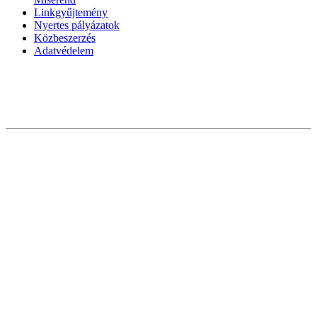
Linkgyűjtemény
Nyertes pályázatok
Közbeszerzés
Adatvédelem