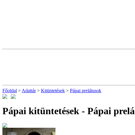
Főoldal
>
Adattár
>
Kitüntetések
>
Pápai prelátusok
Pápai kitüntetések - Pápai prel