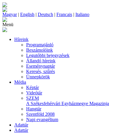
Magyar
|
English
|
Deutsch
|
Francais
|
Italiano
Menü
Híreink
Programajánló
Beszámolóink
Legutóbbi bejegyzések
Állandó híreink
Eseménynaptár
Keresés, szűrés
Ünnepkörök
Média
Képtár
Videótár
SZEM
A Székesfehérvári Egyházmegye Magazinja
Hangtár
Szentföld 2008
Napi evangélium
Adattár
Adattár