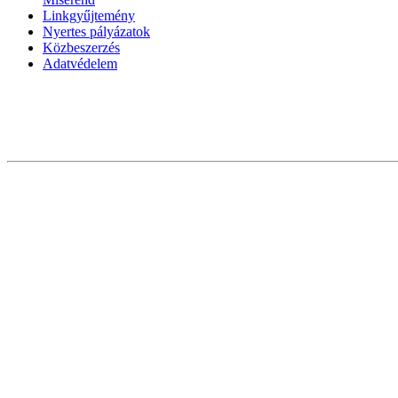
Linkgyűjtemény
Nyertes pályázatok
Közbeszerzés
Adatvédelem