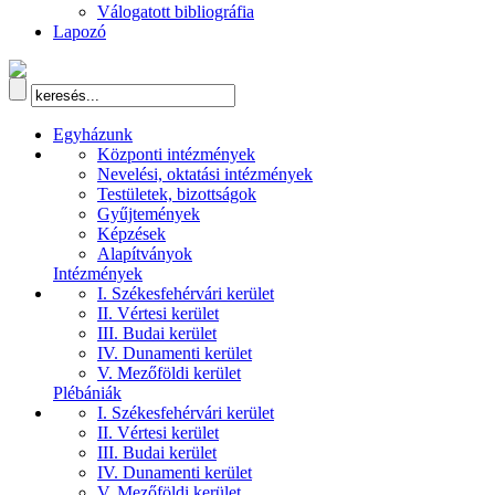
Válogatott bibliográfia
Lapozó
Egyházunk
Központi intézmények
Nevelési, oktatási intézmények
Testületek, bizottságok
Gyűjtemények
Képzések
Alapítványok
Intézmények
I. Székesfehérvári kerület
II. Vértesi kerület
III. Budai kerület
IV. Dunamenti kerület
V. Mezőföldi kerület
Plébániák
I. Székesfehérvári kerület
II. Vértesi kerület
III. Budai kerület
IV. Dunamenti kerület
V. Mezőföldi kerület