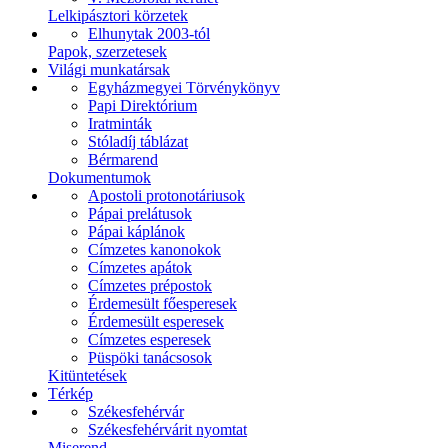
Lelkipásztori körzetek
Elhunytak 2003-tól
Papok, szerzetesek
Világi munkatársak
Egyházmegyei Törvénykönyv
Papi Direktórium
Iratminták
Stóladíj táblázat
Bérmarend
Dokumentumok
Apostoli protonotáriusok
Pápai prelátusok
Pápai káplánok
Címzetes kanonokok
Címzetes apátok
Címzetes prépostok
Érdemesült főesperesek
Érdemesült esperesek
Címzetes esperesek
Püspöki tanácsosok
Kitüntetések
Térkép
Székesfehérvár
Székesfehérvárit nyomtat
Miserend