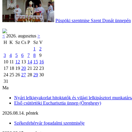
Püspöki szentmise Szent Donát ünnepén
<
2026. augusztus
>
H
K
Sz
Cs
P
Sz
V
1
2
3
4
5
6
7
8
9
10
11
12
13
14
15
16
17
18
19
20
21
22
23
24
25
26
27
28
29
30
31
Ma
Nyári lelkigyakorlat hitoktatók és világi lelkipásztori munkatárs
Első csütörtöki Eucharisztia ünnep (Öreghegy)
2026.08.14. péntek
Székesfehérvár fogadalmi szentmiséje