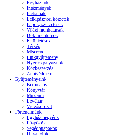
Egyházunk
Intézmények
Plébániák
Lelkipásztori körzetek
Papok, szerzetesek
Világi munkatársak
Dokumentumok
Kitüntetések
Térkép
Miserend
Linkgyűjtemény
Nyertes pályázatok
Közbeszerzés
Adatvédelem
Gyűjteményeink
Bemutatás
Könyvtár
Múzeum
Levéltár
Videósorozat
Történelmünk
Egyházmegyénk
Püspökök
Segédpüspökök
Hitvallóink