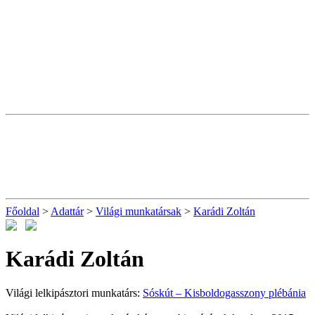
Főoldal
>
Adattár
>
Világi munkatársak
>
Karádi Zoltán
Karádi Zoltán
Világi lelkipásztori munkatárs:
Sóskút – Kisboldogasszony plébánia