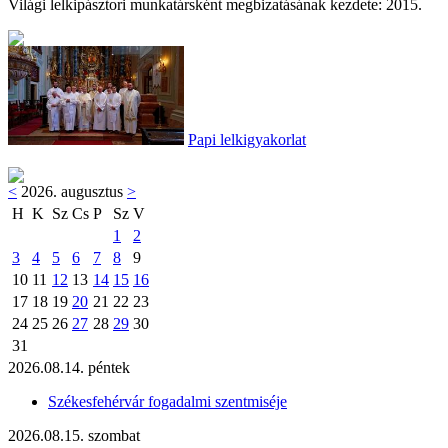
Világi lelkipásztori munkatársként megbizatásának kezdete: 2015.
Papi lelkigyakorlat
<
2026. augusztus
>
H
K
Sz
Cs
P
Sz
V
1
2
3
4
5
6
7
8
9
10
11
12
13
14
15
16
17
18
19
20
21
22
23
24
25
26
27
28
29
30
31
2026.08.14. péntek
Székesfehérvár fogadalmi szentmiséje
2026.08.15. szombat