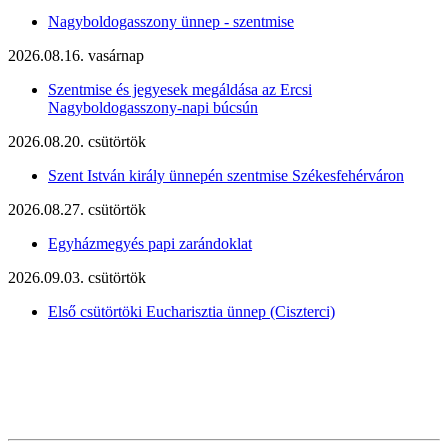
Nagyboldogasszony ünnep - szentmise
2026.08.16. vasárnap
Szentmise és jegyesek megáldása az Ercsi
Nagyboldogasszony-napi búcsún
2026.08.20. csütörtök
Szent István király ünnepén szentmise Székesfehérváron
2026.08.27. csütörtök
Egyházmegyés papi zarándoklat
2026.09.03. csütörtök
Első csütörtöki Eucharisztia ünnep (Ciszterci)