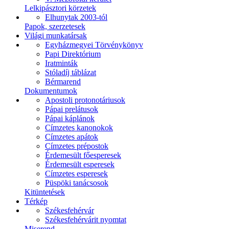
Lelkipásztori körzetek
Elhunytak 2003-tól
Papok, szerzetesek
Világi munkatársak
Egyházmegyei Törvénykönyv
Papi Direktórium
Iratminták
Stóladíj táblázat
Bérmarend
Dokumentumok
Apostoli protonotáriusok
Pápai prelátusok
Pápai káplánok
Címzetes kanonokok
Címzetes apátok
Címzetes prépostok
Érdemesült főesperesek
Érdemesült esperesek
Címzetes esperesek
Püspöki tanácsosok
Kitüntetések
Térkép
Székesfehérvár
Székesfehérvárit nyomtat
Miserend