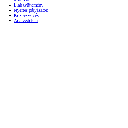
Linkgyűjtemény
Nyertes pályázatok
Közbeszerzés
Adatvédelem