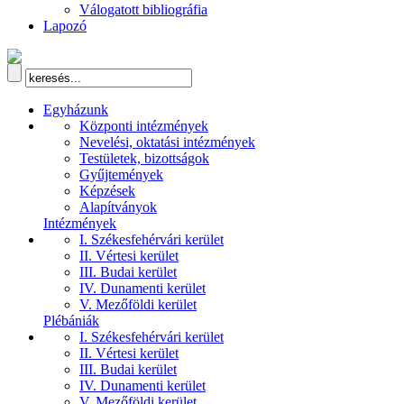
Válogatott bibliográfia
Lapozó
Egyházunk
Központi intézmények
Nevelési, oktatási intézmények
Testületek, bizottságok
Gyűjtemények
Képzések
Alapítványok
Intézmények
I. Székesfehérvári kerület
II. Vértesi kerület
III. Budai kerület
IV. Dunamenti kerület
V. Mezőföldi kerület
Plébániák
I. Székesfehérvári kerület
II. Vértesi kerület
III. Budai kerület
IV. Dunamenti kerület
V. Mezőföldi kerület