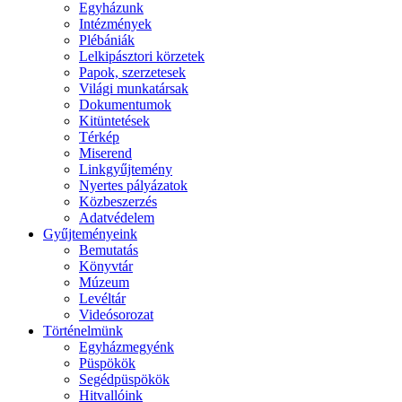
Egyházunk
Intézmények
Plébániák
Lelkipásztori körzetek
Papok, szerzetesek
Világi munkatársak
Dokumentumok
Kitüntetések
Térkép
Miserend
Linkgyűjtemény
Nyertes pályázatok
Közbeszerzés
Adatvédelem
Gyűjteményeink
Bemutatás
Könyvtár
Múzeum
Levéltár
Videósorozat
Történelmünk
Egyházmegyénk
Püspökök
Segédpüspökök
Hitvallóink