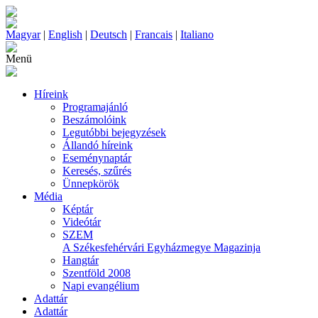
Magyar
|
English
|
Deutsch
|
Francais
|
Italiano
Menü
Híreink
Programajánló
Beszámolóink
Legutóbbi bejegyzések
Állandó híreink
Eseménynaptár
Keresés, szűrés
Ünnepkörök
Média
Képtár
Videótár
SZEM
A Székesfehérvári Egyházmegye Magazinja
Hangtár
Szentföld 2008
Napi evangélium
Adattár
Adattár