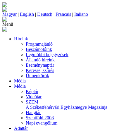
Magyar
|
English
|
Deutsch
|
Francais
|
Italiano
Menü
Híreink
Programajánló
Beszámolóink
Legutóbbi bejegyzések
Állandó híreink
Eseménynaptár
Keresés, szűrés
Ünnepkörök
Média
Média
Képtár
Videótár
SZEM
A Székesfehérvári Egyházmegye Magazinja
Hangtár
Szentföld 2008
Napi evangélium
Adattár