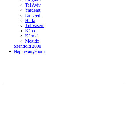
Tel Aviv
Yardenit
Ein Gedi
Haifa
Jad Vasem
Kána
Kármel
Megido
Szentföld 2008
Napi evangélium