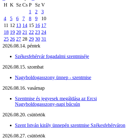
H
K
Sz
Cs
P
Sz
V
1
2
3
4
5
6
7
8
9
10
11
12
13
14
15
16
17
18
19
20
21
22
23
24
25
26
27
28
29
30
31
2026.08.14. péntek
Székesfehérvár fogadalmi szentmiséje
2026.08.15. szombat
Nagyboldogasszony ünnep - szentmise
2026.08.16. vasárnap
Szentmise és jegyesek megáldása az Ercsi
Nagyboldogasszony-napi búcsún
2026.08.20. csütörtök
Szent István király ünnepén szentmise Székesfehérváron
2026.08.27. csütörtök