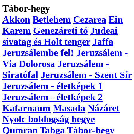
Tábor-hegy
Akkon
Betlehem
Cezarea
Ein
Karem
Genezáreti tó
Judeai
sivatag és Holt tenger
Jaffa
Jeruzsálembe fel!
Jeruzsálem -
Via Dolorosa
Jeruzsálem -
Siratófal
Jeruzsálem - Szent Sír
Jeruzsálem - életképek 1
Jeruzsálem - életképek 2
Kafarnaum
Masada
Názáret
Nyolc boldogság hegye
Qumran
Tabga
Tábor-hegy