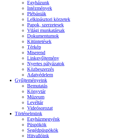
Egyházunk
Intézmények
Plébániák
Lelkipásztori körzetek
Papok, szerzetesek
Világi munkatársak
Dokumentumok
Kitüntetések
Térkép
Miserend
Linkgyűjtemény
Nyertes pályázatok
Közbeszerzés
Adatvédelem
Gyűjteményeink
Bemutatás
Könyvtár
Múzeum
Levéltár
Videósorozat
Történelmünk
Egyházmegyénk
Püspökök
Segédpüspökök
Hitvallóink