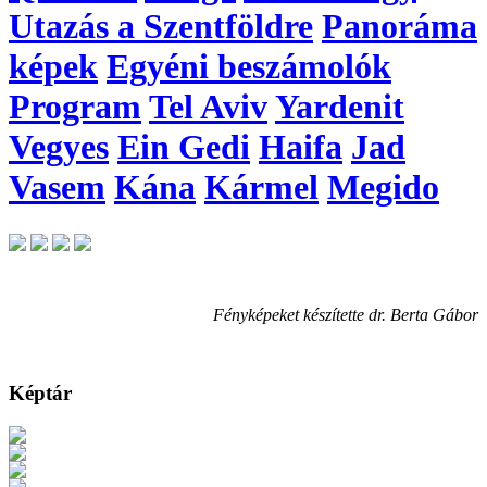
Utazás a Szentföldre
Panoráma
képek
Egyéni beszámolók
Program
Tel Aviv
Yardenit
Vegyes
Ein Gedi
Haifa
Jad
Vasem
Kána
Kármel
Megido
Fényképeket készítette dr. Berta Gábor
Képtár