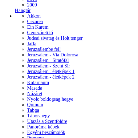
2009
Hangtár
Akkon
Cezarea
Ein Karem
Genezáreti tó
Judeai sivatag és Holt tenger
Jaffa
Jeruzsálembe fel!
Jeruzsálem - Via Dolorosa
Jeruzsálem - Siratófal
Jeruzsálem - Szent Sír
Jeruzsálem - életképek 1
Jeruzsálem - életképek 2
Kafarnaum
Masada
Názáret
Nyolc boldogság hegye
Qumran
Tabga
Tábor-hegy
Utazás a Szentföldre
Panoráma képek
Egyéni beszámolók
Program