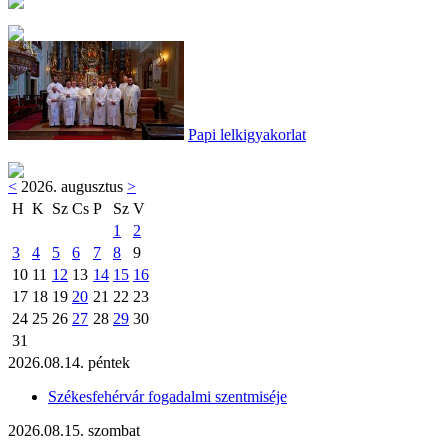
Papi lelkigyakorlat
<
2026. augusztus
>
H
K
Sz
Cs
P
Sz
V
1
2
3
4
5
6
7
8
9
10
11
12
13
14
15
16
17
18
19
20
21
22
23
24
25
26
27
28
29
30
31
2026.08.14. péntek
Székesfehérvár fogadalmi szentmiséje
2026.08.15. szombat