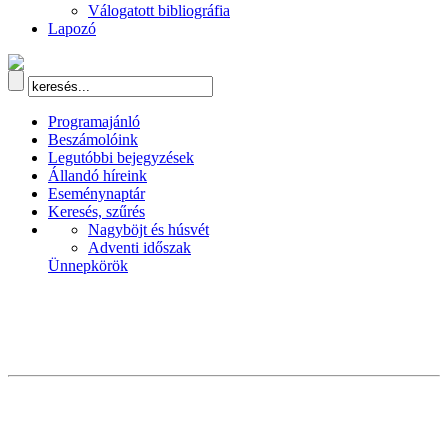
Válogatott bibliográfia
Lapozó
Programajánló
Beszámolóink
Legutóbbi bejegyzések
Állandó híreink
Eseménynaptár
Keresés, szűrés
Nagyböjt és húsvét
Adventi időszak
Ünnepkörök