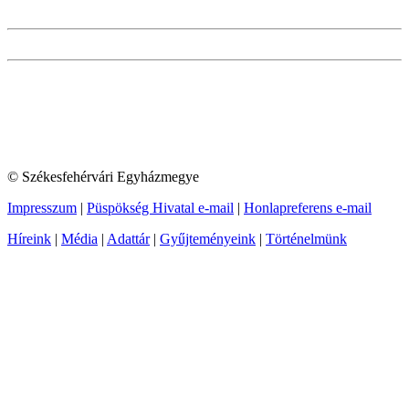
© Székesfehérvári Egyházmegye
Impresszum
|
Püspökség Hivatal e-mail
|
Honlapreferens e-mail
Híreink
|
Média
|
Adattár
|
Gyűjteményeink
|
Történelmünk