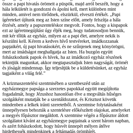
össze a papi hivatás örömeit a püspök, majd arról beszélt, hogy a
hála lelkületét is gondozni és ápolni kell, mert különben mint
minden, amivel nem törődnek, elszürkül, elveszti értékét. „Papi
ígéreteket újítunk meg az Isten színe előtt, amely felszítja a hála
érzését, amely a papszenteléskor megvolt. Fontos, hogy a kispapok
ezt az ígéretmegújítást úgy éljék meg, hogy tudatosodjon bennük,
mit kér tőlük az egyház, milyen az a papi élet, amelyre nekik is
készülni kell. Kérem a kedves hívő testvéreket, imádkozzanak
papjaikért, új papi hivatásokért, és ne szűnjenek meg könyörögni,
mert az imádságot meghallgatja az Isten. Ha buzgón együtt
fohászkodunk papok és hívek, ha az imádkozó egyház részének
tekintjük magunkat, akkor megtapasztaljuk Isten nagyságát, örömét
és jóságát mindennap. Így teljesítjük be a küldetésünket, az egyház
tagjaiként a világ felé.”
A krizmaszentelési szentmisében a szentbeszéd után az
egyházmegye papsága a szerzetes papokkal együtt megújította
fogadalmát, hogy Jézushoz hasonlóan élve a megváltás hűséges
szolgáiként mutatják be a szentáldozatot, és Krisztust követik
mindenben a lelkek iránti szeretetből. A szentmise folytatásaként
ünnepélyesen behozták a szentelésre előkészített olajokat, amelyeket
a megyés főpásztor megáldott. A szentmise végén a főpásztor áldott
szolgálatot kívánt az egyházmegye papjainak a szent három napban,
és azért fohászkodott, hogy húsvét ünnepét mélyen átélve
hirdethessék mindenkinek a feltámadás örömhírét.