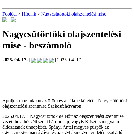
Főoldal
>
Híreink
>
Nagycsütörtöki olajszentelési mise
Nagycsütörtöki olajszentelési
mise
- beszámoló
2025. 04. 17. |
| 2025. 04. 17.
Ápoljuk magunkban az öröm és a hála lelkületét – Nagycsütörtöki
olajszentelési szentmise Székesfehérváron
2025.04.17. – Nagycsütörtök délelőtt az olajszentelési szentmise
vezeti be a húsvéti szent három nap, vagyis Krisztus megváltó
áldozatának ünneplését. Spányi Antal megyés püspök az
egyházmegye papságával és az egyházmegye területén szolgáló