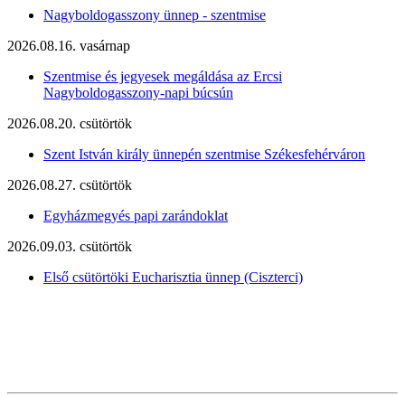
Nagyboldogasszony ünnep - szentmise
2026.08.16. vasárnap
Szentmise és jegyesek megáldása az Ercsi
Nagyboldogasszony-napi búcsún
2026.08.20. csütörtök
Szent István király ünnepén szentmise Székesfehérváron
2026.08.27. csütörtök
Egyházmegyés papi zarándoklat
2026.09.03. csütörtök
Első csütörtöki Eucharisztia ünnep (Ciszterci)