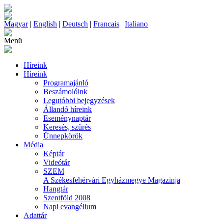
Magyar
|
English
|
Deutsch
|
Francais
|
Italiano
Menü
Híreink
Híreink
Programajánló
Beszámolóink
Legutóbbi bejegyzések
Állandó híreink
Eseménynaptár
Keresés, szűrés
Ünnepkörök
Média
Képtár
Videótár
SZEM
A Székesfehérvári Egyházmegye Magazinja
Hangtár
Szentföld 2008
Napi evangélium
Adattár