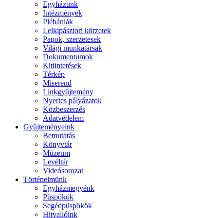
Egyházunk
Intézmények
Plébániák
Lelkipásztori körzetek
Papok, szerzetesek
Világi munkatársak
Dokumentumok
Kitüntetések
Térkép
Miserend
Linkgyűjtemény
Nyertes pályázatok
Közbeszerzés
Adatvédelem
Gyűjteményeink
Bemutatás
Könyvtár
Múzeum
Levéltár
Videósorozat
Történelmünk
Egyházmegyénk
Püspökök
Segédpüspökök
Hitvallóink