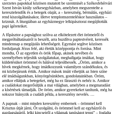
szerzetes papokkal közösen mutatott be szentmisét a Székesfehérvári
Szent István király székesegyházban, amelyben megszentelte a
keresztelendők és a betegek olaját, a – keresztség, bérmálás, egyházi
rend kiszolgáltatásakor, illetve templomszenteléskor használatos –
krizmát. A liturgiában az egyházmegye lelkipásztorai megújították
papi ígéreteiket.
A főpásztor a papsághoz szólva az elkötelezett élet örömeiről és
megpróbáltatásairól is beszélt, arra buzdítva paptestvéreit, keressék
mindennap a megújulás lehetőségeit. Egymást segítve közösen
forduljanak Jézus felé, aki életük középpontja és forrása. Mint
mondta, Ő az egyetlen és örök főpap, akinek nevében és
személyében teljesítik szolgálatukat, meghallgatja imáikat, hogy
küldetésüket örömmel és hálával teljesíthessék. „Öröm, amikor a
hívek megkérnek, hogy imádkozzunk valamilyen szándékukra, és
mi közbejárunk értük. Amikor mások imáit vihetjük az Isten színe
elé imádságunkban, könyörgésünkben, gondolatainkban. Öröm,
amikor ellátjuk a betegeket, még ha ez fárasztó és nehéz is. Amikor
a családokat megerősítjük a mai világban, amelyben a megmaradást
a kísértések támadják. De öröm, amikor gyerekeket tanítunk, még ha
sokszor hiányzik a családi példa, a keresztény nevelés. …
A papnak – mint minden keresztény embernek – örömmel kell
Krisztus útját járni, Őt szolgálni, és örömmel kell az egyházról és
gazdagságáról, lelki kincseiről a világnak tanúságot tenni” – foglalta