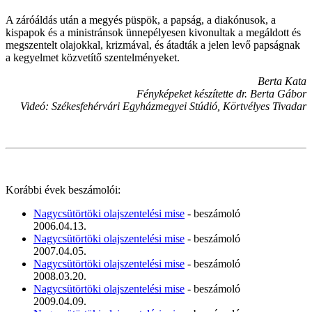
A záróáldás után a megyés püspök, a papság, a diakónusok, a
kispapok és a ministránsok ünnepélyesen kivonultak a megáldott és
megszentelt olajokkal, krizmával, és átadták a jelen levő papságnak
a kegyelmet közvetítő szentelményeket.
Berta Kata
Fényképeket készítette dr. Berta Gábor
Videó: Székesfehérvári Egyházmegyei Stúdió, Körtvélyes Tivadar
Korábbi évek beszámolói:
Nagycsütörtöki olajszentelési mise
- beszámoló
2006.04.13.
Nagycsütörtöki olajszentelési mise
- beszámoló
2007.04.05.
Nagycsütörtöki olajszentelési mise
- beszámoló
2008.03.20.
Nagycsütörtöki olajszentelési mise
- beszámoló
2009.04.09.