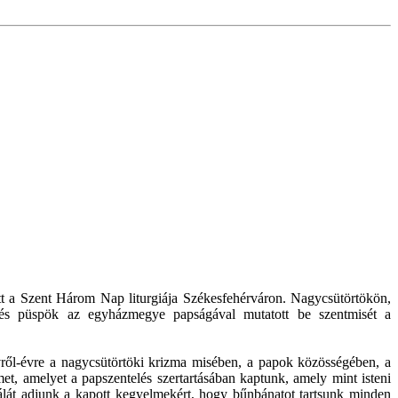
ött a Szent Három Nap liturgiája Székesfehérváron. Nagycsütörtökön,
yés püspök az egyházmegye papságával mutatott be szentmisét a
vről-évre a nagycsütörtöki krizma misében, a papok közösségében, a
met, amelyet a papszentelés szertartásában kaptunk, amely mint isteni
hálát adjunk a kapott kegyelmekért, hogy bűnbánatot tartsunk minden