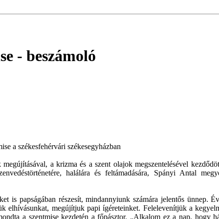
ise
- beszámoló
i mise a székesfehérvári székesegyházban
k megújításával, a krizma és a szent olajok megszentelésével kezdőd
nvedéstörténetére, halálára és feltámadására, Spányi Antal meg
ket is papságában részesít, mindannyiunk számára jelentős ünnep. É
k elhívásunkat, megújítjuk papi ígéreteinket. Felelevenítjük a kegyel
! - mondta a szentmise kezdetén a főpásztor. „Alkalom ez a nap, hogy 