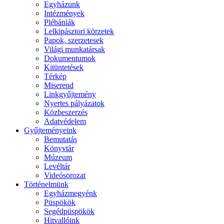
Egyházunk
Intézmények
Plébániák
Lelkipásztori körzetek
Papok, szerzetesek
Világi munkatársak
Dokumentumok
Kitüntetések
Térkép
Miserend
Linkgyűjtemény
Nyertes pályázatok
Közbeszerzés
Adatvédelem
Gyűjteményeink
Bemutatás
Könyvtár
Múzeum
Levéltár
Videósorozat
Történelmünk
Egyházmegyénk
Püspökök
Segédpüspökök
Hitvallóink