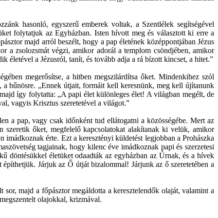
ozzánk hasonló, egyszerű emberek voltak, a Szentlélek segítségével
süket folytatjuk az Egyházban. Isten hívott meg és választott ki erre a
pásztor majd arról beszélt, hogy a pap életének középpontjában Jézus
mikor a zsolozsmát végzi, amikor adorál a templom csöndjében, amikor
letével a Jézusról, tanít, és tovább adja a rá bízott kincset, a hitet.”
ségében megerősítse, a hitben megszilárdítsa őket. Mindenkihez szól
, a bűnösre. „Ennek útjait, formáit kell keresnünk, meg kell újítanunk
ajd így folytatta: „A papi élet különleges élet! A világban megélt, de
l, vagyis Krisztus szeretetével a világot.”
elen a pap, vagy csak időnként tud ellátogatni a közösségébe. Mert az
n szeretik őket, megfelelő kapcsolatokat alakítanak ki velük, amikor
n imádkoznak érte. Ezt a keresztényi küldetést legjobban a Prohászka
maszövetség tagjainak, hogy kilenc éve imádkoznak papi és szerzetesi
elkű döntésükkel életüket odaadták az egyházban az Úrnak, és a hívek
píthetjük. Járjuk az Ő útját bizalommal! Járjunk az ő szeretetében a
sor, majd a főpásztor megáldotta a keresztelendők olaját, valamint a
megszentelt olajokkal, krizmával.