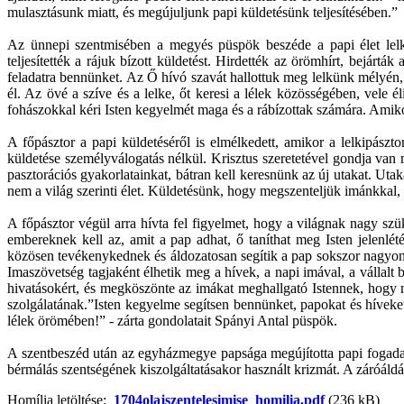
mulasztásunk miatt, és megújuljunk papi küldetésünk teljesítésében.”
Az ünnepi szentmisében a megyés püspök beszéde a papi élet lelkis
teljesítették a rájuk bízott küldetést. Hirdették az örömhírt, bejártá
feladatra bennünket. Az Ő hívó szavát hallottuk meg lelkünk mélyén,
él. Az övé a szíve és a lelke, őt keresi a lélek közösségében, vele
fohászokkal kéri Isten kegyelmét maga és a rábízottak számára. Amikor f
A főpásztor a papi küldetéséről is elmélkedett, amikor a lelkipász
küldetése személyválogatás nélkül. Krisztus szeretetével gondja van m
pasztorációs gyakorlatainkat, bátran kell keresnünk az új utakat. Uta
nem a világ szerinti élet. Küldetésünk, hogy megszenteljük imánkkal, 
A főpásztor végül arra hívta fel figyelmet, hogy a világnak nagy szü
embereknek kell az, amit a pap adhat, ő taníthat meg Isten jelenlét
közösen tevékenykednek és áldozatosan segítik a pap sokszor nagyon 
Imaszövetség tagjaként élhetik meg a hívek, a napi imával, a vállal
hivatásokért, és megköszönte az imákat meghallgató Istennek, hogy m
szolgálatának.”Isten kegyelme segítsen bennünket, papokat és híveke
lélek örömében!” - zárta gondolatait Spányi Antal püspök.
A szentbeszéd után az egyházmegye papsága megújította papi fogadalm
bérmálás szentségének kiszolgáltatásakor használt krizmát. A záróáldá
Homília letöltése:
1704olajszentelesimise_homilia.pdf
(236 kB)