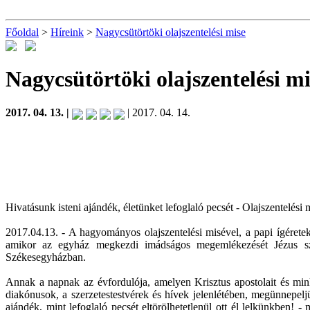
Főoldal
>
Híreink
>
Nagycsütörtöki olajszentelési mise
Nagycsütörtöki olajszentelési m
2017. 04. 13. |
| 2017. 04. 14.
Hivatásunk isteni ajándék, életünket lefoglaló pecsét - Olajszentelés
2017.04.13. - A hagyományos olajszentelési misével, a papi ígérete
amikor az egyház megkezdi imádságos megemlékezését Jézus sze
Székesegyházban.
Annak a napnak az évfordulója, amelyen Krisztus apostolait és min
diakónusok, a szerzetestestvérek és hívek jelenlétében, megünnepeljü
ajándék, mint lefoglaló pecsét eltörölhetetlenül ott él lelkünkben