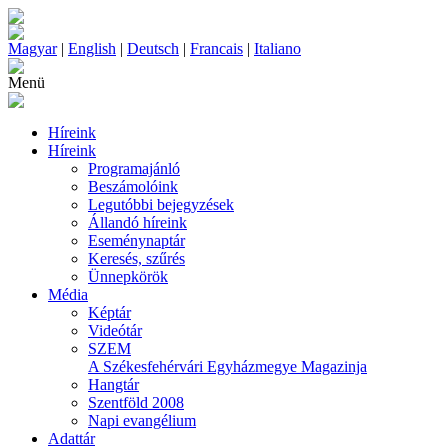
Magyar
|
English
|
Deutsch
|
Francais
|
Italiano
Menü
Híreink
Híreink
Programajánló
Beszámolóink
Legutóbbi bejegyzések
Állandó híreink
Eseménynaptár
Keresés, szűrés
Ünnepkörök
Média
Képtár
Videótár
SZEM
A Székesfehérvári Egyházmegye Magazinja
Hangtár
Szentföld 2008
Napi evangélium
Adattár