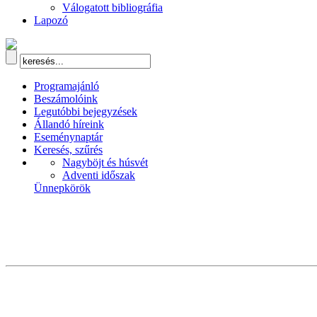
Válogatott bibliográfia
Lapozó
Programajánló
Beszámolóink
Legutóbbi bejegyzések
Állandó híreink
Eseménynaptár
Keresés, szűrés
Nagyböjt és húsvét
Adventi időszak
Ünnepkörök