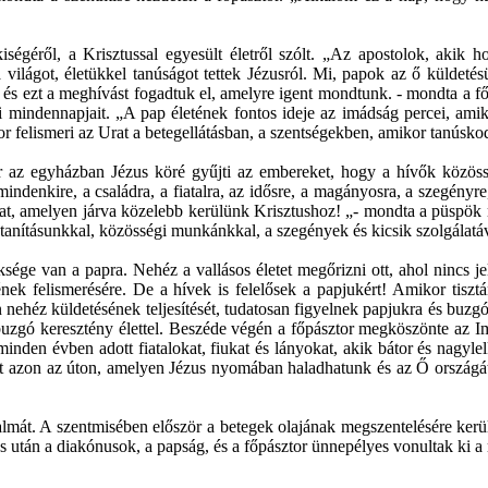
égéről, a Krisztussal egyesült életről szólt. „Az apostolok, akik h
k a világot, életükkel tanúságot tettek Jézusról. Mi, papok az ő küldeté
 és ezt a meghívást fogadtuk el, amelyre igent mondtunk. - mondta a fő
 éli mindennapjait. „A pap életének fontos ideje az imádság percei, a
elismeri az Urat a betegellátásban, a szentségekben, amikor tanúskodik é
tor az egyházban Jézus köré gyűjti az embereket, hogy a hívők közös
indenkire, a családra, a fiatalra, az idősre, a magányosra, a szegényre
kat, amelyen járva közelebb kerülünk Krisztushoz! „- mondta a püspök m
tanításunkkal, közösségi munkánkkal, a szegények és kicsik szolgálatáva
ksége van a papra. Nehéz a vallásos életet megőrizni ott, ahol nincs j
ének felismerésére. De a hívek is felelősek a papjukért! Amikor tisztá
nehéz küldetésének teljesítését, tudatosan figyelnek papjukra és buzgó
t buzgó keresztény élettel. Beszéde végén a főpásztor megköszönte az I
inden évben adott fiatalokat, fiukat és lányokat, akik bátor és nagyl
t azon az úton, amelyen Jézus nyomában haladhatunk és az Ő országát é
át. A szentmisében először a betegek olajának megszentelésére került 
s után a diakónusok, a papság, és a főpásztor ünnepélyes vonultak ki a 