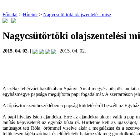
Főoldal
>
Híreink
>
Nagycsütörtöki olajszentelési mise
Nagycsütörtöki olajszentelési m
2015. 04. 02. |
| 2015. 04. 02.
A székesfehérvári bazilikában Spányi Antal megyés püspök mutatta b
egyházmegye papsága megújította papi fogadalmát. A szertartáson jele
A főpásztor szentbeszédében a papság küldetéséről beszélt az Egyház
A papi hivatás Isten ajándéka. Erre az ajándékra akkor válik a pap mél
tanítás képviseletét az egyház bízta rá. Hirdetnie kell az igazságot
tanúságot tett Róla, örömmel viselve akár a megalázást és a szenv
felületesen tájékozódnak és előítéleteik határozzák meg gondolkodásuka