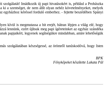
i szolgálatát! Imádkozik új papi hivatásokért is, például a Prohászka
ja ki a szentséget, de nem állít olyan nehéz követelményeket, melyek
ó az egyházhoz kéréssel forduló emberhez. - fejtette beszédében Spányi
lyen kívül is megmutassa a hit erejét, bátran lépjen a világ elé, hogy
yházzá lennünk, ezért újítsuk meg papi ígéreteinket az egyház szándéka
ozzanak papjaikért, legyenek segítségükre mindabban, amire lehetőségük
gymás szolgálatában készségessé, az örömről tanúskodóvá, hogy Isten
BPK
Fényképeket készítette Lakata Pál