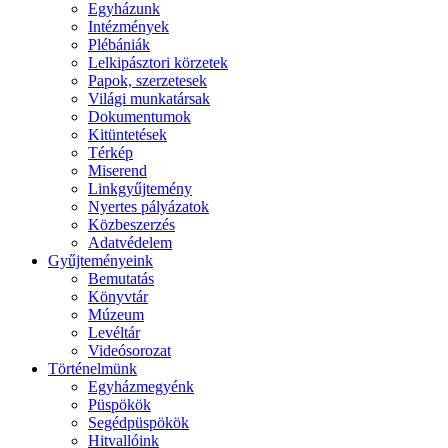
Egyházunk
Intézmények
Plébániák
Lelkipásztori körzetek
Papok, szerzetesek
Világi munkatársak
Dokumentumok
Kitüntetések
Térkép
Miserend
Linkgyűjtemény
Nyertes pályázatok
Közbeszerzés
Adatvédelem
Gyűjteményeink
Bemutatás
Könyvtár
Múzeum
Levéltár
Videósorozat
Történelmünk
Egyházmegyénk
Püspökök
Segédpüspökök
Hitvallóink