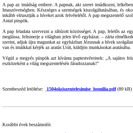
A pap az imádság embere. A papnak, aki szeret imádkozni, lelkében ég
Imaszövetségben. Készséges a szentségek kiszolgáltatásában, és okos
inkább elriasztják a híveket azok felvételétől. A pap megszentelő szo
Antal püspök.
A pap feladata szervezni a rábízott közösséget. A pap, felelős az egy
meglássa, felismerje a világban jelen lévő egyházat. – zárta elmélked
szerint, adjuk újra magunkat az egyházban Jézusnak a hívek szolgálatá
van és imáikkal kérjék az aratás Urát, küldjön munkásokat aratásába.
Végül a megyés püspök azt kívánta paptestvéreinek: „A sajátos fela
eszközeként a világ megszentelésén fáradozzanak!”
Szentbeszéd letöltése:
1504olajszentelesimise_homilia.pdf
(89 kB)
Korábbi évek beszámolói: