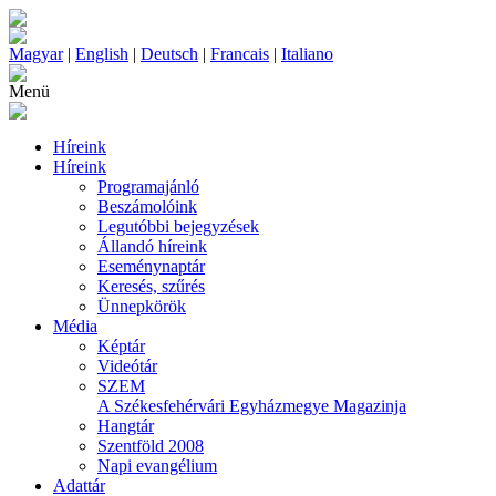
Magyar
|
English
|
Deutsch
|
Francais
|
Italiano
Menü
Híreink
Híreink
Programajánló
Beszámolóink
Legutóbbi bejegyzések
Állandó híreink
Eseménynaptár
Keresés, szűrés
Ünnepkörök
Média
Képtár
Videótár
SZEM
A Székesfehérvári Egyházmegye Magazinja
Hangtár
Szentföld 2008
Napi evangélium
Adattár