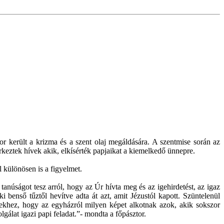
r került a krizma és a szent olaj megáldására. A szentmise során az
keztek hívek akik, elkísérték papjaikat a kiemelkedő ünnepre.
 különösen is a figyelmet.
 tanúságot tesz arról, hogy az Úr hívta meg és az igehirdetést, az igaz
i benső tűztől hevítve adta át azt, amit Jézustól kapott. Szüntelenül
rekhez, hogy az egyházról milyen képet alkotnak azok, akik sokszor
gálat igazi papi feladat.”- mondta a főpásztor.