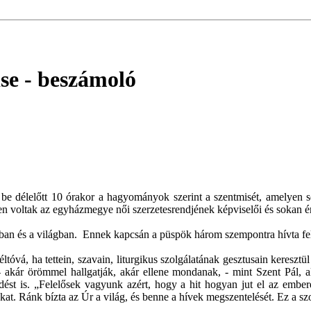
ise
- beszámoló
e délelőtt 10 órakor a hagyományok szerint a szentmisét, amelyen so
n voltak az egyházmegye női szerzetesrendjének képviselői és sokan ér
ban és a világban. Ennek kapcsán a püspök három szempontra hívta fel
tóvá, ha tettein, szavain, liturgikus szolgálatának gesztusain keresztül
, - akár örömmel hallgatják, akár ellene mondanak, - mint Szent Pál, ak
edést is. „Felelősek vagyunk azért, hogy a hit hogyan jut el az embe
t. Ránk bízta az Úr a világ, és benne a hívek megszentelését. Ez a szol