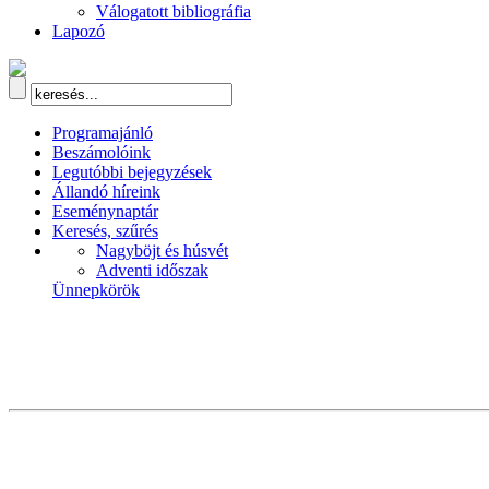
Válogatott bibliográfia
Lapozó
Programajánló
Beszámolóink
Legutóbbi bejegyzések
Állandó híreink
Eseménynaptár
Keresés, szűrés
Nagyböjt és húsvét
Adventi időszak
Ünnepkörök