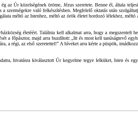
 az Úr közelségének öröme, Jézus szeretete. Benne él, általa teljesít
 a szentségekre való felkészítésben. Megfelelő oktatás után szolgáltat
lgálata méltó az Istenhez, méltó az örök életet hordozó lélekhez, mélt
házközség életéért. Találnia kell alkalmat arra, hogy a megszentelt he
ését a főpásztor, majd arra buzdított: „Itt és most kell tanúságtevő eg
ra, a régi, az első szeretettel!” A híveket arra kérte a püspök, imádk
datra, hivatásra kiválasztott Úr kegyelme tegye lelküket, Isten és e