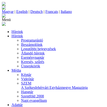
Magyar
|
English
|
Deutsch
|
Francais
|
Italiano
Menü
Híreink
Híreink
Programajánló
Beszámolóink
Legutóbbi bejegyzések
Állandó híreink
Eseménynaptár
Keresés, szűrés
Ünnepkörök
Média
Képtár
Videótár
SZEM
A Székesfehérvári Egyházmegye Magazinja
Hangtár
Szentföld 2008
Napi evangélium
Adattár