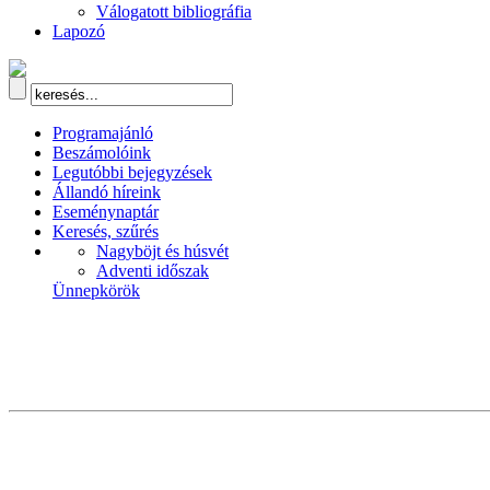
Válogatott bibliográfia
Lapozó
Programajánló
Beszámolóink
Legutóbbi bejegyzések
Állandó híreink
Eseménynaptár
Keresés, szűrés
Nagyböjt és húsvét
Adventi időszak
Ünnepkörök