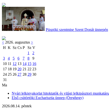
Püspöki szentmise Szent Donát ünnepén
<
2026. augusztus
>
H
K
Sz
Cs
P
Sz
V
1
2
3
4
5
6
7
8
9
10
11
12
13
14
15
16
17
18
19
20
21
22
23
24
25
26
27
28
29
30
31
Ma
Nyári lelkigyakorlat hitoktatók és világi lelkipásztori munkatárs
Első csütörtöki Eucharisztia ünnep (Öreghegy)
2026.08.14. péntek