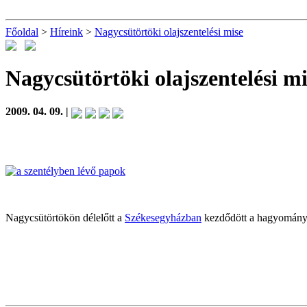
Főoldal
>
Híreink
>
Nagycsütörtöki olajszentelési mise
Nagycsütörtöki olajszentelési mi
2009. 04. 09. |
Nagycsütörtökön délelőtt a
Székesegyházban
kezdődött a hagyományos