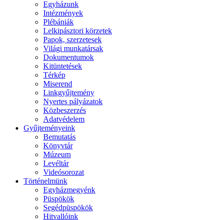
Egyházunk
Intézmények
Plébániák
Lelkipásztori körzetek
Papok, szerzetesek
Világi munkatársak
Dokumentumok
Kitüntetések
Térkép
Miserend
Linkgyűjtemény
Nyertes pályázatok
Közbeszerzés
Adatvédelem
Gyűjteményeink
Bemutatás
Könyvtár
Múzeum
Levéltár
Videósorozat
Történelmünk
Egyházmegyénk
Püspökök
Segédpüspökök
Hitvallóink