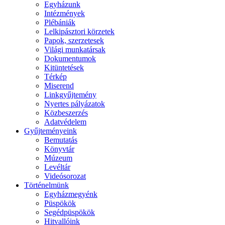
Egyházunk
Intézmények
Plébániák
Lelkipásztori körzetek
Papok, szerzetesek
Világi munkatársak
Dokumentumok
Kitüntetések
Térkép
Miserend
Linkgyűjtemény
Nyertes pályázatok
Közbeszerzés
Adatvédelem
Gyűjteményeink
Bemutatás
Könyvtár
Múzeum
Levéltár
Videósorozat
Történelmünk
Egyházmegyénk
Püspökök
Segédpüspökök
Hitvallóink