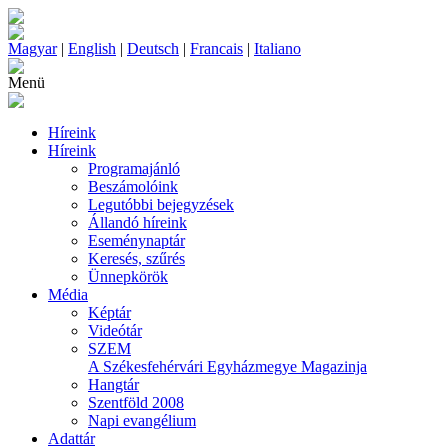
Magyar
|
English
|
Deutsch
|
Francais
|
Italiano
Menü
Híreink
Híreink
Programajánló
Beszámolóink
Legutóbbi bejegyzések
Állandó híreink
Eseménynaptár
Keresés, szűrés
Ünnepkörök
Média
Képtár
Videótár
SZEM
A Székesfehérvári Egyházmegye Magazinja
Hangtár
Szentföld 2008
Napi evangélium
Adattár