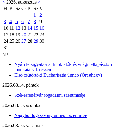
<
2026. augusztus
>
H
K
Sz
Cs
P
Sz
V
1
2
3
4
5
6
7
8
9
10
11
12
13
14
15
16
17
18
19
20
21
22
23
24
25
26
27
28
29
30
31
Ma
Nyári lelkigyakorlat hitoktatók és világi lelkipásztori
munkatársak részére
Első csütörtöki Eucharisztia ünnep (Öreghegy)
2026.08.14. péntek
Székesfehérvár fogadalmi szentmiséje
2026.08.15. szombat
Nagyboldogasszony ünnep - szentmise
2026.08.16. vasárnap