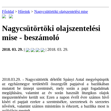
Főoldal
>
Híreink
>
Nagycsütörtöki olajszentelési mise
Nagycsütörtöki olajszentelési
mise
- beszámoló
2018. 03. 29. |
| 2018. 03. 29.
2018.03.29. - Nagycsütörtök délelőtt Spányi Antal megyéspüspök
az egyházmegye területéről összegyűlt papjaival a bazilikában
mutatott be ünnepi szentmisét, mely során a papi fogadalmak
megújítására, valamint az év során használt liturgikus olajok
megszentelésére került sor. Ezen a napon évről évre számos hívő
kíséri el papjait ezekre a szentmisékre, szerzetesek és szerzetes
nővérek, valamint számos ministráns is érkezett, a bazilika most is
zsúfolásig megtelt.