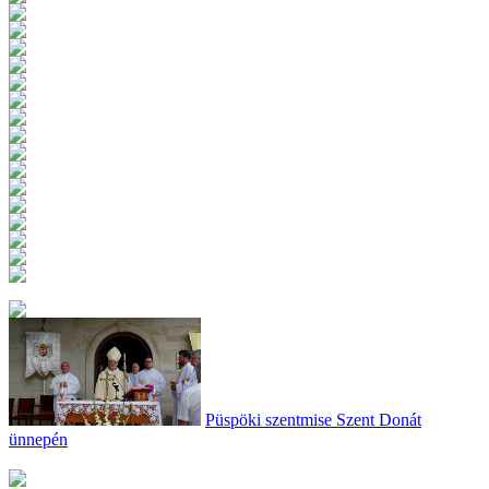
Püspöki szentmise Szent Donát
ünnepén