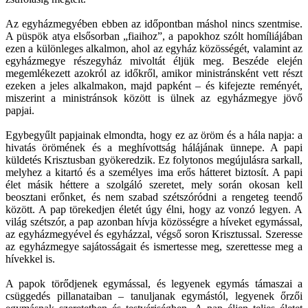
Az egyházmegyében ebben az időpontban máshol nincs szentmise.
A püspök atya elsősorban „fiaihoz”, a papokhoz szólt homíliájában
ezen a különleges alkalmon, ahol az egyház közösségét, valamint az
egyházmegye részegyház mivoltát éljük meg. Beszéde elején
megemlékezett azokról az időkről, amikor ministránsként vett részt
ezeken a jeles alkalmakon, majd papként – és kifejezte reményét,
miszerint a ministránsok között is ülnek az egyházmegye jövő
papjai.
Egybegyűlt papjainak elmondta, hogy ez az öröm és a hála napja: a
hivatás örömének és a meghívottság hálájának ünnepe. A papi
küldetés Krisztusban gyökeredzik. Ez folytonos megújulásra sarkall,
melyhez a kitartó és a személyes ima erős hátteret biztosít. A papi
élet másik héttere a szolgáló szeretet, mely során okosan kell
beosztani erőnket, és nem szabad szétszóródni a rengeteg teendő
között. A pap törekedjen életét úgy élni, hogy az vonzó legyen. A
világ szétszór, a pap azonban hívja közösségre a híveket egymással,
az egyházmegyével és egyházzal, végső soron Krisztussal. Szeresse
az egyházmegye sajátosságait és ismertesse meg, szerettesse meg a
hívekkel is.
A papok törődjenek egymással, és legyenek egymás támaszai a
csüggedés pillanataiban – tanuljanak egymástól, legyenek őrzői