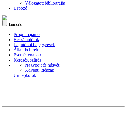
Válogatott bibliográfia
Lapozó
Programajánló
Beszámolóink
Legutóbbi bejegyzések
Állandó híreink
Eseménynaptár
Keresés, szűrés
Nagyböjt és húsvét
Adventi időszak
Ünnepkörök