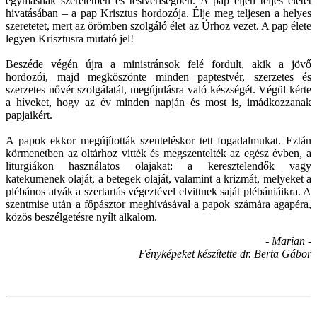
egymásnak szeretetben és testvériségben. A pap éljen teljes életet
hivatásában – a pap Krisztus hordozója. Élje meg teljesen a helyes
szeretetet, mert az örömben szolgáló élet az Úrhoz vezet. A pap élete
legyen Krisztusra mutató jel!
Beszéde végén újra a ministránsok felé fordult, akik a jövő
hordozói, majd megköszönte minden paptestvér, szerzetes és
szerzetes nővér szolgálatát, megújulásra való készségét. Végül kérte
a híveket, hogy az év minden napján és most is, imádkozzanak
papjaikért.
A papok ekkor megújították szenteléskor tett fogadalmukat. Eztán
körmenetben az oltárhoz vitték és megszentelték az egész évben, a
liturgiákon használatos olajakat: a keresztelendők vagy
katekumenek olaját, a betegek olaját, valamint a krizmát, melyeket a
plébános atyák a szertartás végeztével elvittnek saját plébániáikra. A
szentmise után a főpásztor meghívásával a papok számára agapéra,
közös beszélgetésre nyílt alkalom.
- Marian -
Fényképeket készítette dr. Berta Gábor