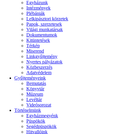
Egyházunk
Intézmények
Plébániák
Lelkipásztori körzetek
Papok, szerzetesek
Világi munkatársak
Dokumentumok
Kitüntetések
Térkép
Miserend
Linkgyűjtemény
Nyertes pályázatok
Közbeszerzés
Adatvédelem
Gyűjteményeink
Bemutatás
Könyvtár
Múzeum
Levéltár
Videósorozat
Történelmünk
Egyházmegyénk
Püspökök
Segédpüspökök
Hitvallóink