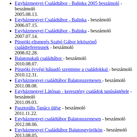
Egyházmegyei Családtábor - Balinka 2005 beszámoló
-
beszámoló
2005.08.13.
Egyházmegyei Családtábor - Balinka
- beszámoló
2006.07.15.
Egyházmegyei Családtábor - Balinka
- beszámoló
2007.07.14.
Püspöki elismerés Szabó Gábor leköszönő
családreferensnek
- beszámoló
2008.02.28.
Balatonakali családtábor
- beszámoló
2010.08.07.
Püspöki évvégi hálaadó szentmise a családokkal
- beszámoló
2010.12.31.
Egyházmegyei családtábor Balatonszemesen
- beszámoló
2011.08.08.
Egyházmegyei Látónap - keresztény családok tanúságtétele
-
beszámoló
2011.09.03.
Pasztorális Tanács ülése
- beszámoló
2011.11.22.
Egyházmegyei családtábor Balatonszemesen
- beszámoló
2012.08.06.
Egyházmegyei Családtábor Balatongyörökön
- beszámoló
2013.08.05.