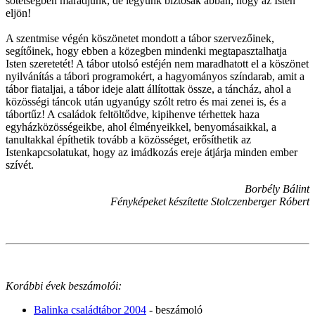
sötétségben maradjunk, de legyünk biztosak abban, hogy az Isten
eljön!
A szentmise végén köszönetet mondott a tábor szervezőinek,
segítőinek, hogy ebben a közegben mindenki megtapasztalhatja
Isten szeretetét! A tábor utolsó estéjén nem maradhatott el a köszönet
nyilvánítás a tábori programokért, a hagyományos színdarab, amit a
tábor fiataljai, a tábor ideje alatt állítottak össze, a táncház, ahol a
közösségi táncok után ugyanúgy szólt retro és mai zenei is, és a
tábortűz! A családok feltöltődve, kipihenve térhettek haza
egyházközösségeikbe, ahol élményeikkel, benyomásaikkal, a
tanultakkal építhetik tovább a közösséget, erősíthetik az
Istenkapcsolatukat, hogy az imádkozás ereje átjárja minden ember
szívét.
Borbély Bálint
Fényképeket készítette Stolczenberger Róbert
Korábbi évek beszámolói:
Balinka családtábor 2004
- beszámoló