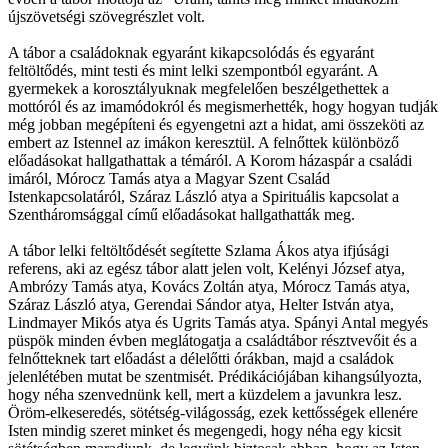
újszövetségi szövegrészlet volt.
A tábor a családoknak egyaránt kikapcsolódás és egyaránt
feltöltődés, mint testi és mint lelki szempontból egyaránt. A
gyermekek a korosztályuknak megfelelően beszélgethettek a
mottóról és az imamódokról és megismerhették, hogy hogyan tudják
még jobban megépíteni és egyengetni azt a hidat, ami összeköti az
embert az Istennel az imákon keresztül. A felnőttek különböző
előadásokat hallgathattak a témáról. A Korom házaspár a családi
imáról, Mórocz Tamás atya a Magyar Szent Család
Istenkapcsolatáról, Száraz László atya a Spirituális kapcsolat a
Szentháromsággal című előadásokat hallgathatták meg.
A tábor lelki feltöltődését segítette Szlama Ákos atya ifjúsági
referens, aki az egész tábor alatt jelen volt, Kelényi József atya,
Ambrózy Tamás atya, Kovács Zoltán atya, Mórocz Tamás atya,
Száraz László atya, Gerendai Sándor atya, Helter István atya,
Lindmayer Mikós atya és Ugrits Tamás atya. Spányi Antal megyés
püspök minden évben meglátogatja a családtábor résztvevőit és a
felnőtteknek tart előadást a délelőtti órákban, majd a családok
jelenlétében mutat be szentmisét. Prédikációjában kihangsúlyozta,
hogy néha szenvednünk kell, mert a küzdelem a javunkra lesz.
Öröm-elkeseredés, sötétség-világosság, ezek kettősségek ellenére
Isten mindig szeret minket és megengedi, hogy néha egy kicsit