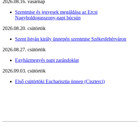
2026.08.16. vasárnap
Szentmise és jegyesek megáldása az Ercsi
Nagyboldogasszony-napi búcsún
2026.08.20. csütörtök
Szent István király ünnepén szentmise Székesfehérváron
2026.08.27. csütörtök
Egyházmegyés papi zarándoklat
2026.09.03. csütörtök
Első csütörtöki Eucharisztia ünnep (Ciszterci)