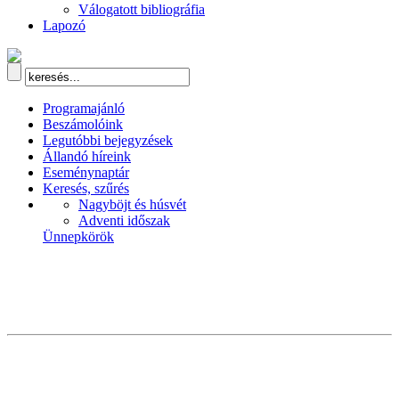
Válogatott bibliográfia
Lapozó
Programajánló
Beszámolóink
Legutóbbi bejegyzések
Állandó híreink
Eseménynaptár
Keresés, szűrés
Nagyböjt és húsvét
Adventi időszak
Ünnepkörök