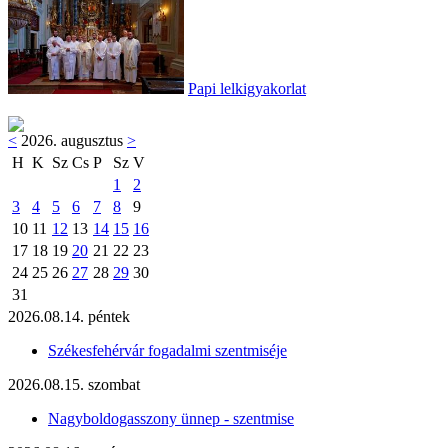
Papi lelkigyakorlat
<
2026. augusztus
>
H
K
Sz
Cs
P
Sz
V
1
2
3
4
5
6
7
8
9
10
11
12
13
14
15
16
17
18
19
20
21
22
23
24
25
26
27
28
29
30
31
2026.08.14. péntek
Székesfehérvár fogadalmi szentmiséje
2026.08.15. szombat
Nagyboldogasszony ünnep - szentmise