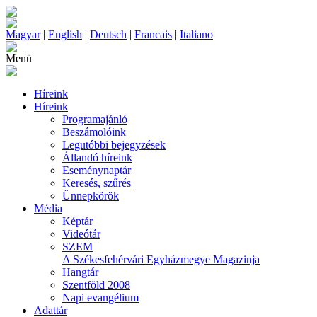
Magyar
|
English
|
Deutsch
|
Francais
|
Italiano
Menü
Híreink
Híreink
Programajánló
Beszámolóink
Legutóbbi bejegyzések
Állandó híreink
Eseménynaptár
Keresés, szűrés
Ünnepkörök
Média
Képtár
Videótár
SZEM
A Székesfehérvári Egyházmegye Magazinja
Hangtár
Szentföld 2008
Napi evangélium
Adattár