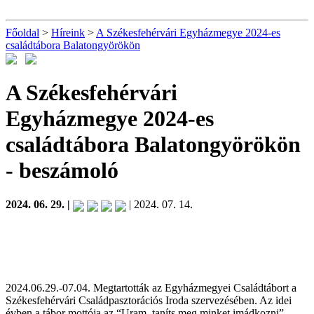
Főoldal
>
Híreink
>
A Székesfehérvári Egyházmegye 2024-es
családtábora Balatongyörökön
A Székesfehérvári
Egyházmegye 2024-es
családtábora Balatongyörökön
- beszámoló
2024. 06. 29. |
| 2024. 07. 14.
2024.06.29.-07.04. Megtartották az Egyházmegyei Családtábort a
Székesfehérvári Családpasztorációs Iroda szervezésében. Az idei
évben a tábor mottója az “Uram, taníts meg minket imádkozni”