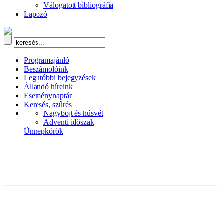
Válogatott bibliográfia
Lapozó
Programajánló
Beszámolóink
Legutóbbi bejegyzések
Állandó híreink
Eseménynaptár
Keresés, szűrés
Nagyböjt és húsvét
Adventi időszak
Ünnepkörök