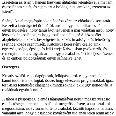
„szeletem az Isten”, hanem hagyjam átitatódni jelenlétével a magam
és családom életét, és éljem azt a boldog létet, amikor „szeretem az
Istent”.
Spányi Antal megyéspüspök előadása zárta az előadások sorozatát.
Beszélt a tanúságtétel öröméről, arról, hogy a katolikus családok
egyik küldetése, hogy tanúságot tegyenek a mai világban arról, hogy
léteznek ép családok, és hogy családban élni jó! A közös élet
alapfeltételei a közös beszélgetések, közös imádságok és lehetőség
szerint a közös szentmisék. Katolikus keresztény családjaink
egészségessége, épsége és lelki ereje Krisztusban gyökerezik, és
reményt mutat a világnak arra, hogy a család az élet kiteljesedésének
és az emberi boldogságnak egyik színhelye lehet.
Összegzés
Kreatív szülők és pedagógusok, lelkipásztorok és gyermekekkel
bánni tudó fiatalok fogtak össze, hogy élvezetes programokkal, igazi
testi-lelki felüdülést kínáljanak mindazoknak, akik úgy gondolják, a
családnak együtt lenni jó.
A tábor a püspökség jelentős támogatásával került megszervezésre
és lehetőséget teremtett a családok megerősödésére, a tapasztalatok
megosztására, az év során történő családok közötti kapcsolattartásra,
valamint arra, hogy a családok kovászként tudjanak jelen lenni az év