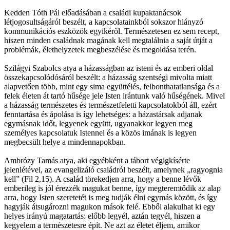
Kedden Tóth Pál előadásában a családi kupaktanácsok
létjogosultságáról beszélt, a kapcsolatainkból sokszor hiányzó
kommunikációs eszközök egyikéről. Természetesen ez sem recept,
hiszen minden családnak magának kell megtalálnia a saját útját a
problémák, élethelyzetek megbeszélése és megoldása terén.
Szilágyi Szabolcs atya a házasságban az isteni és az emberi oldal
összekapcsolódósáról beszélt: a házasság szentségi mivolta miatt
alapvetően több, mint egy sima együttélés, felbonthatatlansága és a
felek életen át tartó hűsége jele Isten irántunk való hűségének. Mivel
a házasság természetes és természetfeletti kapcsolatokból áll, ezért
fenntartása és ápolása is így lehetséges: a házastársak adjanak
egymásnak időt, legyenek együtt, ugyanakkor legyen meg
személyes kapcsolatuk Istennel és a közös imának is legyen
megbecsült helye a mindennapokban.
Ambrózy Tamás atya, aki egyébként a tábort végigkísérte
jelenlétével, az evangelizáló családról beszélt, amelynek „ragyognia
kell” (Fil 2,15). A család törekedjen arra, hogy a benne lévők
emberileg is jól érezzék magukat benne, így megteremtődik az alap
arra, hogy Isten szeretetét is meg tudják élni egymás között, és így
hagyják átsugározni magukon mások felé. Ebből alakulhat ki egy
helyes irányú magatartás: előbb legyél, aztán tegyél, hiszen a
kegyelem a természetesre épít. Ne azt az életet éljem, amikor