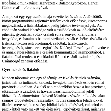
Irodájának munkatársai szervezetek Balatongyörökön, Harkai
Gábor családreferens atyával.
A napokat egy-egy család imája vezette fel és zárta. A délelőttök
kötött programokkal zajlottak: felnőtteknek előadások, kiscsoportos
megosztások, a fiatalabbaknak pedig játékos tevékenységek. Az
ebéd után szabad lehetősége volt a családoknak az idő eltöltésére:
pihenés, gyóntatás, voltak családi sorversenyek, kirándulás a
hegyekbe, és hatalmas balatoni vízilabdacsaták és békés úszkálások.
Esténként közösségi programok zajlottak: találkozások,
beszélgetések, tánc, szentségimádás, Kelényi József atya filmvetítése
és annak átbeszélgetése a családi kommunikáció szempontjából, a
fiatalok által rendezett és előadott Rómeó és Júlia színdarab, és a
Csámborgó zenekar előadása.
Gyermekek és fiatalok
Minden tábornak van egy fő témája az iskolás fiatalok számára,
jártak már az indiánok, kalózok, lovagok, matrózok és idén római
provinciák korában. Az első nap rendeződött össze a hat provincia,
elkészültek a zászlóik és hovatartozási szimbólummal jelölt
öltözetük. A triumvirátust követő Matthias császár uralkodása alatt
számos próbatételben részesültek: gyufás számolási feladatokkal,
illatfelismeréssel, keresztény bibliai kvíz kitöltésével, cukorból és
pálcikákból való makett vár építésével, cipőválogatással, műanyag