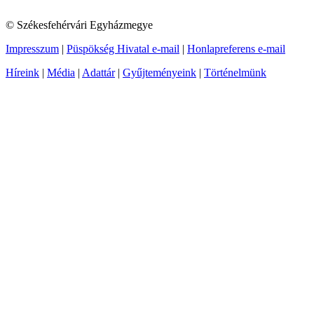
© Székesfehérvári Egyházmegye
Impresszum
|
Püspökség Hivatal e-mail
|
Honlapreferens e-mail
Híreink
|
Média
|
Adattár
|
Gyűjteményeink
|
Történelmünk