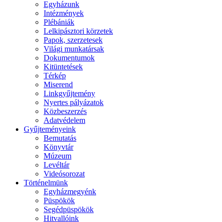
Egyházunk
Intézmények
Plébániák
Lelkipásztori körzetek
Papok, szerzetesek
Világi munkatársak
Dokumentumok
Kitüntetések
Térkép
Miserend
Linkgyűjtemény
Nyertes pályázatok
Közbeszerzés
Adatvédelem
Gyűjteményeink
Bemutatás
Könyvtár
Múzeum
Levéltár
Videósorozat
Történelmünk
Egyházmegyénk
Püspökök
Segédpüspökök
Hitvallóink