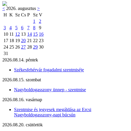
<
2026. augusztus
>
H
K
Sz
Cs
P
Sz
V
1
2
3
4
5
6
7
8
9
10
11
12
13
14
15
16
17
18
19
20
21
22
23
24
25
26
27
28
29
30
31
2026.08.14. péntek
Székesfehérvár fogadalmi szentmiséje
2026.08.15. szombat
Nagyboldogasszony ünnep - szentmise
2026.08.16. vasárnap
Szentmise és jegyesek megáldása az Ercsi
Nagyboldogasszony-napi búcsún
2026.08.20. csütörtök