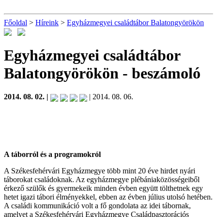
Főoldal
>
Híreink
>
Egyházmegyei családtábor Balatongyörökön
Egyházmegyei családtábor
Balatongyörökön
- beszámoló
2014. 08. 02. |
| 2014. 08. 06.
A táborról és a programokról
A Székesfehérvári Egyházmegye több mint 20 éve hirdet nyári
táborokat családoknak. Az egyházmegye plébániaközösségeiből
érkező szülők és gyermekeik minden évben együtt tölthetnek egy
hetet igazi tábori élményekkel, ebben az évben július utolsó hetében.
A családi kommunikáció volt a fő gondolata az idei tábornak,
amelyet a Székesfehérvári Egyházmegye Családpasztorációs