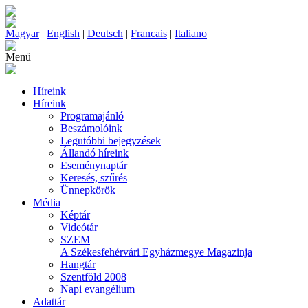
Magyar
|
English
|
Deutsch
|
Francais
|
Italiano
Menü
Híreink
Híreink
Programajánló
Beszámolóink
Legutóbbi bejegyzések
Állandó híreink
Eseménynaptár
Keresés, szűrés
Ünnepkörök
Média
Képtár
Videótár
SZEM
A Székesfehérvári Egyházmegye Magazinja
Hangtár
Szentföld 2008
Napi evangélium
Adattár