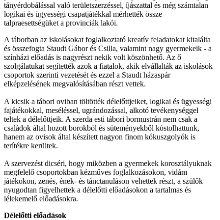
tányérdobálással való területszerzéssel, íjászattal és még számtalan
logikai és ügyességi csapatjátékkal mérhették össze
talpraesettségüket a provinciák lakói.
A táborban az iskolásokat foglalkoztató kreatív feladatokat kitalálta
és összefogta Staudt Gábor és Csilla, valamint nagy gyermekeik - a
színházi előadás is nagyrészt nekik volt köszönhető. Az ő
szolgálatukat segítették azok a fiatalok, akik elvállalták az iskolások
csoportok szerinti vezetését és ezzel a Staudt házaspár
elképzelésének megvalósításában részt vettek.
A kicsik a tábori oviban töltötték délelőttjeiket, logikai és ügyességi
fajátékokkal, meséléssel, ugrándozással, alkotó tevékenységgel
teltek a délelőttjeik. A szerda esti tábori bormustrán nem csak a
családok által hozott borokból és süteményekből kóstolhattunk,
hanem az ovisok által készített nagyon finom kókuszgolyók is
terítékre kerültek.
A szervezést dicséri, hogy miközben a gyermekek korosztályuknak
megfelelő csoportokban kézműves foglalkozásokon, vidám
játékokon, zenés, ének- és tánctanuláson vehettek részt, a szülők
nyugodtan figyelhettek a délelőtti előadásokon a tartalmas és
lélekemelő előadásokra.
Délelőtti előadások