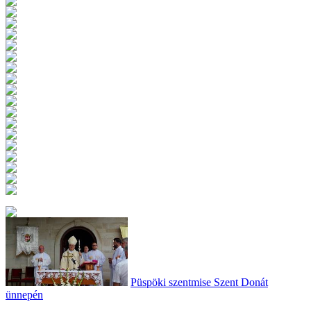
Püspöki szentmise Szent Donát
ünnepén