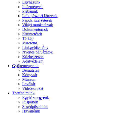
Egyházunk
Intézmények
Plébániák
Lelkipásztori körzetek
Papok, szerzetesek
Világi munkatársak
Dokumentumok
Kitüntetések
Térkép
Miserend
Linkgyűjtemény
Nyertes pályázatok
Közbeszerzés
Adatvédelem
Gyűjteményeink
Bemutatás
Könyvtár
Múzeum
Levéltár
Videósorozat
Történelmünk
Egyházmegyénk
Püspökök
Segédpüspökök
Hitvallóink