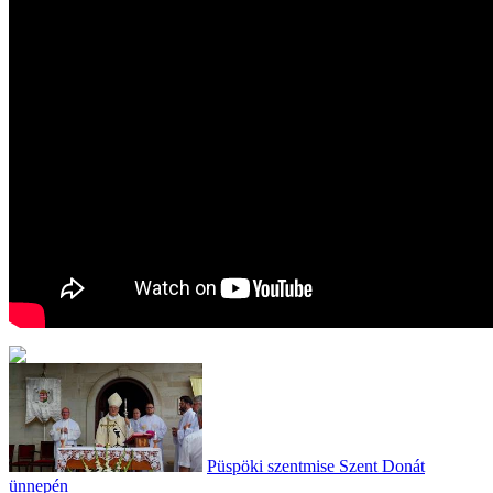
Püspöki szentmise Szent Donát
ünnepén