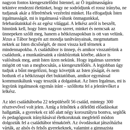
nagyon fontos kiengesztelődni Istennel, az Ő irgalmasságára
tekintve rendezni életünket, hogy ne sodródjunk el rossz irányba, ne
tudjanak akár a félreértések vezérelni minket. Ha elfogadjuk Isten
irgalmasságát, mi is irgalmassá válunk önmagunkkal,
felebarátainkkal és az egész világgal. A lelkész arról is beszélt,
hinnünk kell, hogy Isten nagyon szeret, minket és nemcsak az
ünnepeken szólít meg, hanem a hétköznapokban is ott van velünk.
Jézus a Tábor hegyén azt mondja tanítványainak, megmutattam
nektek az Isten dicsőségét, de most vissza kell térnetek a
mindennapokba. A családtábor is ünnep, és amikor visszatérünk a
családunk, a munkatársaink a ránkbízottak körébe, akkor is
valósítsuk meg, amit Isten üzen nekünk. Hogy irgalmas szeretete
mögött ott van a megbocsátás, a kiengesztelődés. A legjobban úgy
tudjuk a bűnt megelőzni, hogy követjük az Isten jóságát, és nem
botlunk el a hétköznapi élet buktatóiban, amikor egymással
kommunikálunk vagy tesszük a dolgainkat. Az Isten Irgalmas, mi is
legyünk irgalmasok egymás iránt – szólította fel a jelenlevőket a
lelkész.
Az idei családtáborba 22 településről 56 család, mintegy 300
résztvevővel volt jelen. Amíg a felnőttek a délelőtti előadásokat
hallgatták, a gyerekek ez idő alatt négy korosztályra bontva, segítők
és pedagógusok irányításával életkoruknak megfelelő módon
dolgozták fel a családtábor témakörét. Az óvodásokat játszóházba
várták, az alsós és felsős gyerekeknek, valamint a gimnazista