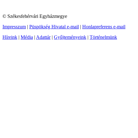
© Székesfehérvári Egyházmegye
Impresszum
|
Püspökség Hivatal e-mail
|
Honlapreferens e-mail
Híreink
|
Média
|
Adattár
|
Gyűjteményeink
|
Történelmünk