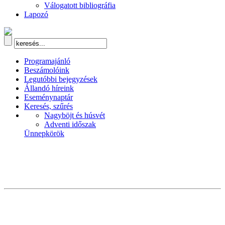
Válogatott bibliográfia
Lapozó
Programajánló
Beszámolóink
Legutóbbi bejegyzések
Állandó híreink
Eseménynaptár
Keresés, szűrés
Nagyböjt és húsvét
Adventi időszak
Ünnepkörök