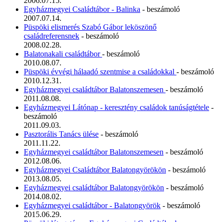
2006.07.15.
Egyházmegyei Családtábor - Balinka
- beszámoló
2007.07.14.
Püspöki elismerés Szabó Gábor leköszönő
családreferensnek
- beszámoló
2008.02.28.
Balatonakali családtábor
- beszámoló
2010.08.07.
Püspöki évvégi hálaadó szentmise a családokkal
- beszámoló
2010.12.31.
Egyházmegyei családtábor Balatonszemesen
- beszámoló
2011.08.08.
Egyházmegyei Látónap - keresztény családok tanúságtétele
-
beszámoló
2011.09.03.
Pasztorális Tanács ülése
- beszámoló
2011.11.22.
Egyházmegyei családtábor Balatonszemesen
- beszámoló
2012.08.06.
Egyházmegyei Családtábor Balatongyörökön
- beszámoló
2013.08.05.
Egyházmegyei családtábor Balatongyörökön
- beszámoló
2014.08.02.
Egyházmegyei családtábor - Balatongyörök
- beszámoló
2015.06.29.