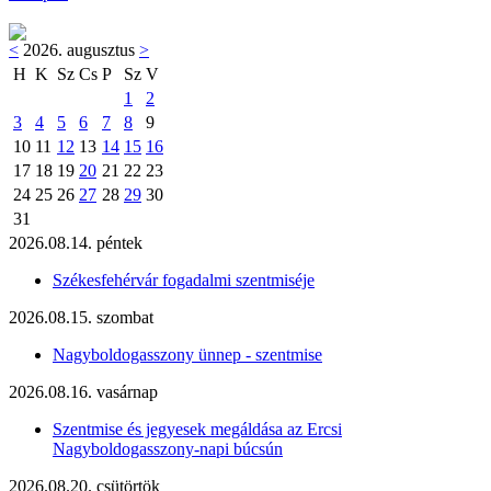
<
2026. augusztus
>
H
K
Sz
Cs
P
Sz
V
1
2
3
4
5
6
7
8
9
10
11
12
13
14
15
16
17
18
19
20
21
22
23
24
25
26
27
28
29
30
31
2026.08.14. péntek
Székesfehérvár fogadalmi szentmiséje
2026.08.15. szombat
Nagyboldogasszony ünnep - szentmise
2026.08.16. vasárnap
Szentmise és jegyesek megáldása az Ercsi
Nagyboldogasszony-napi búcsún
2026.08.20. csütörtök