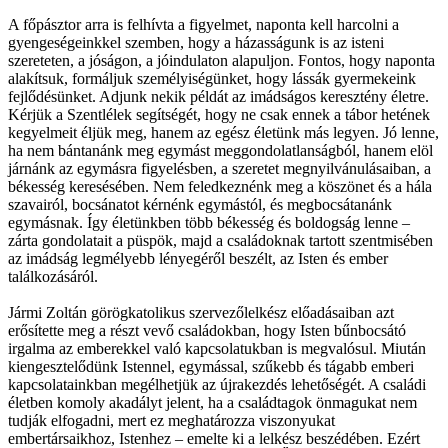
A főpásztor arra is felhívta a figyelmet, naponta kell harcolni a
gyengeségeinkkel szemben, hogy a házasságunk is az isteni
szereteten, a jóságon, a jóindulaton alapuljon. Fontos, hogy naponta
alakítsuk, formáljuk személyiségünket, hogy lássák gyermekeink
fejlődésünket. Adjunk nekik példát az imádságos keresztény életre.
Kérjük a Szentlélek segítségét, hogy ne csak ennek a tábor hetének
kegyelmeit éljük meg, hanem az egész életünk más legyen. Jó lenne,
ha nem bántanánk meg egymást meggondolatlanságból, hanem elöl
járnánk az egymásra figyelésben, a szeretet megnyilvánulásaiban, a
békesség keresésében. Nem feledkeznénk meg a köszönet és a hála
szavairól, bocsánatot kérnénk egymástól, és megbocsátanánk
egymásnak. Így életünkben több békesség és boldogság lenne –
zárta gondolatait a püspök, majd a családoknak tartott szentmisében
az imádság legmélyebb lényegéről beszélt, az Isten és ember
találkozásáról.
Jármi Zoltán görögkatolikus szervezőlelkész előadásaiban azt
erősítette meg a részt vevő családokban, hogy Isten bűnbocsátó
irgalma az emberekkel való kapcsolatukban is megvalósul. Miután
kiengesztelődünk Istennel, egymással, szűkebb és tágabb emberi
kapcsolatainkban megélhetjük az újrakezdés lehetőségét. A családi
életben komoly akadályt jelent, ha a családtagok önmagukat nem
tudják elfogadni, mert ez meghatározza viszonyukat
embertársaikhoz, Istenhez – emelte ki a lelkész beszédében. Ezért