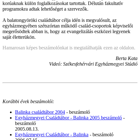
korúaknak külön foglalkozásokat tartottak. Délután fakultatív
programokra adtak lehetőséget a szervezők.
A balatongyöröki családtábor célja idén is megvalósult, az
egyházmegyében szétszórtan működő család-csoportok képviselői
megerősödtek abban is, hogy az evangelizálás eszközei legyenek
saját életterükön.
Hamarosan képes beszámolónkat is megtalálhatják ezen az oldalon.
Berta Kata
Videó: Székesfehérvári Egyházmegyei Stúdió
Korábbi évek beszámolói:
Balinka családtábor 2004
- beszámoló
Egyházmegyei Családtábor - Balinka 2005 beszámoló
-
beszámoló
2005.08.13.
Egyházmegyei Családtábor - Balinka
- beszámoló