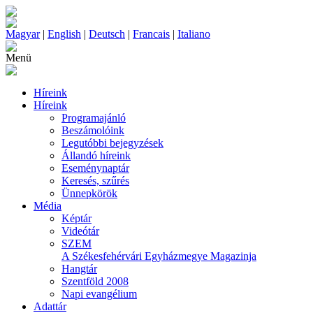
Magyar
|
English
|
Deutsch
|
Francais
|
Italiano
Menü
Híreink
Híreink
Programajánló
Beszámolóink
Legutóbbi bejegyzések
Állandó híreink
Eseménynaptár
Keresés, szűrés
Ünnepkörök
Média
Képtár
Videótár
SZEM
A Székesfehérvári Egyházmegye Magazinja
Hangtár
Szentföld 2008
Napi evangélium
Adattár