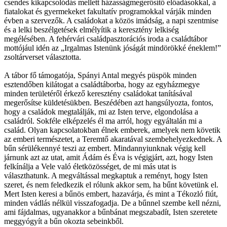
csendes kikapcsolódás mellett házasságmegerősítő előadásokkal, a
fiatalokat és gyermekeket fakultatív programokkal várják minden
évben a szervezők. A családokat a közös imádság, a napi szentmise
és a lelki beszélgetések elmélyítik a keresztény lelkiség
megélésében. A fehérvári családpasztorációs iroda a családtábor
mottójául idén az „Irgalmas Istenünk jóságát mindörökké éneklem!”
zsoltárverset választotta.
A tábor fő támogatója, Spányi Antal megyés püspök minden
esztendőben kilátogat a családtáborba, hogy az egyházmegye
minden területéről érkező keresztény családokat tanításával
megerősítse küldetésükben. Beszédében azt hangsúlyozta, fontos,
hogy a családok megtalálják, mi az Isten terve, elgondolása a
családról. Sokféle elképzelés él ma arról, hogy egyáltalán mi a
család. Olyan kapcsolatokban élnek emberek, amelyek nem követik
az emberi természetet, a Teremtő akaratával szembehelyezkednek. A
bűn sérülékennyé teszi az embert. Mindannyiunknak végig kell
járnunk azt az utat, amit Ádám és Éva is végigjárt, azt, hogy Isten
felkínálja a Vele való életközösséget, de mi más utat is
választhatunk. A megváltással megkaptuk a reményt, hogy Isten
szeret, és nem feledkezik el rólunk akkor sem, ha bűnt követünk el.
Mert Isten keresi a bűnös embert, hazavárja, és mint a Tékozló fiút,
minden vádlás nélkül visszafogadja. De a bűnnel szembe kell nézni,
ami fájdalmas, ugyanakkor a bűnbánat megszabadít, Isten szeretete
meggyógyít a bűn okozta sebeinkből.