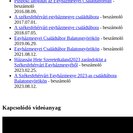
Püspöki látogatás az Egyházmegyei Családtáborban
-
beszámoló
2016.08.09.
A székesfehérvári egyházmegye családtábora
- beszámoló
2017.07.01.
A székesfehérvári egyházmegye családtábora
- beszámoló
2018.07.05.
Egyházmegyei Családtábor Balatongyörökön
- beszámoló
2019.06.29.
Egyházmegyei Családtábor Balatongyörökön
- beszámoló
2021.08.12.
Házasság Hete Szeretetkaland2023 zarándoklat a
Székesfehérvári Egyházmegyéből
- beszámoló
2023.02.25.
A Székesfehérvári Egyházmegye 2023-as családtábora
Balatongyörökön
- beszámoló
2023.08.12.
Kapcsolódó videóanyag